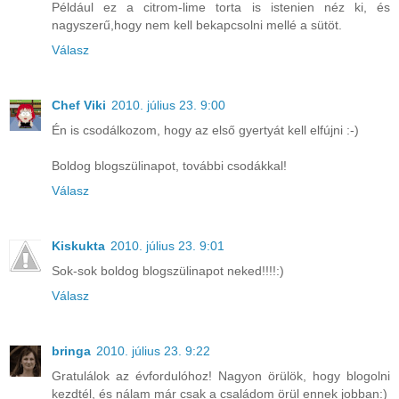
Például ez a citrom-lime torta is istenien néz ki, és
nagyszerű,hogy nem kell bekapcsolni mellé a sütöt.
Válasz
Chef Viki
2010. július 23. 9:00
Én is csodálkozom, hogy az első gyertyát kell elfújni :-)
Boldog blogszülinapot, további csodákkal!
Válasz
Kiskukta
2010. július 23. 9:01
Sok-sok boldog blogszülinapot neked!!!!:)
Válasz
bringa
2010. július 23. 9:22
Gratulálok az évfordulóhoz! Nagyon örülök, hogy blogolni
kezdtél, és nálam már csak a családom örül ennek jobban:)