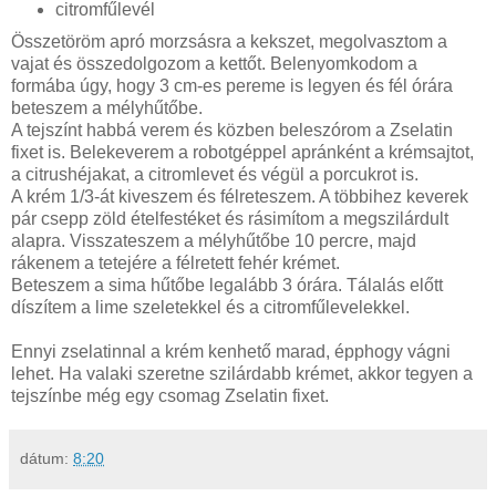
citromfűlevél
Összetöröm apró morzsásra a kekszet, megolvasztom a
vajat és összedolgozom a kettőt. Belenyomkodom a
formába úgy, hogy 3 cm-es pereme is legyen és fél órára
beteszem a mélyhűtőbe.
A tejszínt habbá verem és közben beleszórom a Zselatin
fixet is. Belekeverem a robotgéppel apránként a krémsajtot,
a citrushéjakat, a citromlevet és végül a porcukrot is.
A krém 1/3-át kiveszem és félreteszem. A többihez keverek
pár csepp zöld ételfestéket és rásimítom a megszilárdult
alapra. Visszateszem a mélyhűtőbe 10 percre, majd
rákenem a tetejére a félretett fehér krémet.
Beteszem a sima hűtőbe legalább 3 órára. Tálalás előtt
díszítem a lime szeletekkel és a citromfűlevelekkel.
Ennyi zselatinnal a krém kenhető marad, épphogy vágni
lehet. Ha valaki szeretne szilárdabb krémet, akkor tegyen a
tejszínbe még egy csomag Zselatin fixet.
dátum:
8:20