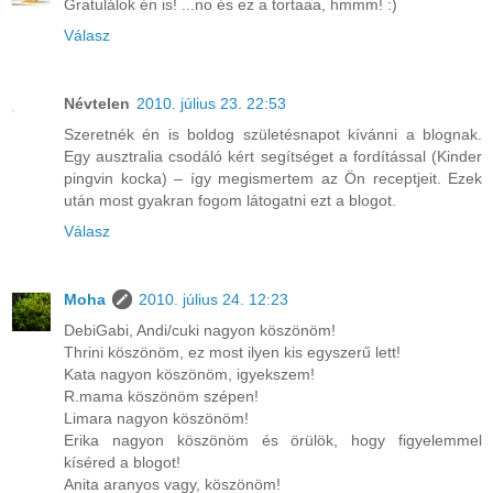
Gratulálok én is! ...no és ez a tortaaa, hmmm! :)
Válasz
Névtelen
2010. július 23. 22:53
Szeretnék én is boldog születésnapot kívánni a blognak.
Egy ausztralia csodáló kért segítséget a fordítással (Kinder
pingvin kocka) – így megismertem az Ön receptjeit. Ezek
után most gyakran fogom látogatni ezt a blogot.
Válasz
Moha
2010. július 24. 12:23
DebiGabi, Andi/cuki nagyon köszönöm!
Thrini köszönöm, ez most ilyen kis egyszerű lett!
Kata nagyon köszönöm, igyekszem!
R.mama köszönöm szépen!
Limara nagyon köszönöm!
Erika nagyon köszönöm és örülök, hogy figyelemmel
kíséred a blogot!
Anita aranyos vagy, köszönöm!