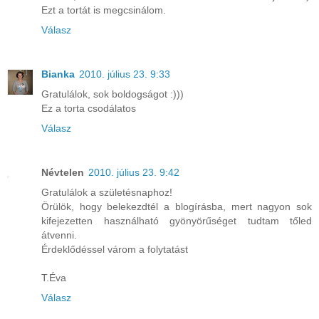
Ezt a tortát is megcsinálom.
Válasz
Bianka
2010. július 23. 9:33
Gratulálok, sok boldogságot :)))
Ez a torta csodálatos
Válasz
Névtelen
2010. július 23. 9:42
Gratulálok a születésnaphoz!
Örülök, hogy belekezdtél a blogírásba, mert nagyon sok
kifejezetten használható gyönyörűséget tudtam tőled
átvenni.
Érdeklődéssel várom a folytatást
T.Éva
Válasz