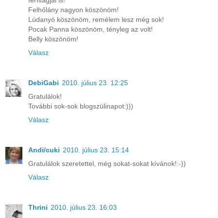
férfitagjai is!
Felhőlány nagyon köszönöm!
Lúdanyó köszönöm, remélem lesz még sok!
Pocak Panna köszönöm, tényleg az volt!
Belly köszönöm!
Válasz
DebiGabi
2010. július 23. 12:25
Gratulálok!
További sok-sok blogszülinapot:)))
Válasz
Andi/cuki
2010. július 23. 15:14
Gratulálok szeretettel, még sokat-sokat kívánok!:-))
Válasz
Thrini
2010. július 23. 16:03