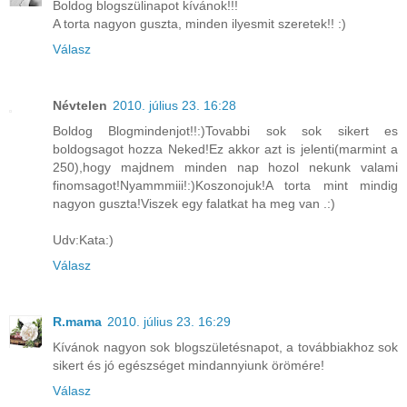
Boldog blogszülinapot kívánok!!!
A torta nagyon guszta, minden ilyesmit szeretek!! :)
Válasz
Névtelen
2010. július 23. 16:28
Boldog Blogmindenjot!!:)Tovabbi sok sok sikert es
boldogsagot hozza Neked!Ez akkor azt is jelenti(marmint a
250),hogy majdnem minden nap hozol nekunk valami
finomsagot!Nyammmiii!:)Koszonojuk!A torta mint mindig
nagyon guszta!Viszek egy falatkat ha meg van .:)
Udv:Kata:)
Válasz
R.mama
2010. július 23. 16:29
Kívánok nagyon sok blogszületésnapot, a továbbiakhoz sok
sikert és jó egészséget mindannyiunk örömére!
Válasz