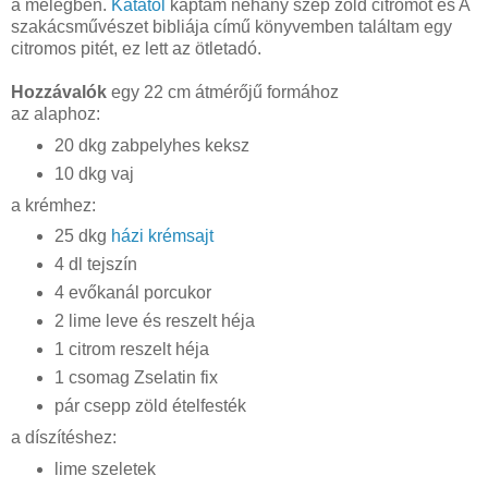
a melegben.
Katától
kaptam néhány szép zöld citromot és A
szakácsművészet bibliája című könyvemben találtam egy
citromos pitét, ez lett az ötletadó.
Hozzávalók
egy 22 cm átmérőjű formához
az alaphoz:
20 dkg zabpelyhes keksz
10 dkg vaj
a krémhez:
25 dkg
házi krémsajt
4 dl tejszín
4 evőkanál porcukor
2 lime leve és reszelt héja
1 citrom reszelt héja
1 csomag Zselatin fix
pár csepp zöld ételfesték
a díszítéshez:
lime szeletek