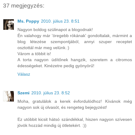
37 megjegyzés:
Ms. Poppy
2010. július 23. 8:51
Nagyon boldog szülinapot a blogodnak!
Én valahogy már 'öregebb rókának' gondoltalak, mármint a
blog létezése szempontjából, annyi szuper receptet
osztottál már meg velünk.:)
Várom a többit is!
A torta nagyon üdítőnek hangzik, szeretem a citromos
édességeket. Kinézetre pedig gyönyörű!
Válasz
Szemi
2010. július 23. 8:52
Moha, gratulálok a kerek évfordulódhoz! Kívánok még
nagyon sok új olvasót, és rengeteg bejegyzést!
Ez utóbbit kicsit hátsó szándékkal, hiszen nagyon szívesen
jövök hozzád mindig új ötletekért. :))