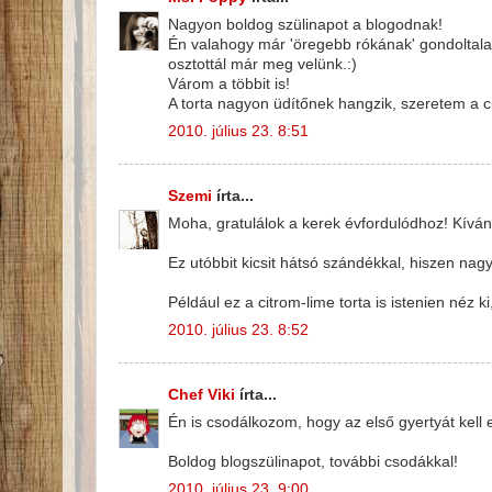
Nagyon boldog szülinapot a blogodnak!
Én valahogy már 'öregebb rókának' gondoltala
osztottál már meg velünk.:)
Várom a többit is!
A torta nagyon üdítőnek hangzik, szeretem a 
2010. július 23. 8:51
Szemi
írta...
Moha, gratulálok a kerek évfordulódhoz! Kívá
Ez utóbbit kicsit hátsó szándékkal, hiszen nagy
Például ez a citrom-lime torta is istenien néz 
2010. július 23. 8:52
Chef Viki
írta...
Én is csodálkozom, hogy az első gyertyát kell el
Boldog blogszülinapot, további csodákkal!
2010. július 23. 9:00