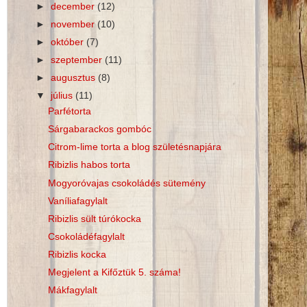
►
december
(12)
►
november
(10)
►
október
(7)
►
szeptember
(11)
►
augusztus
(8)
▼
július
(11)
Parfétorta
Sárgabarackos gombóc
Citrom-lime torta a blog születésnapjára
Ribizlis habos torta
Mogyoróvajas csokoládés sütemény
Vaníliafagylalt
Ribizlis sült túrókocka
Csokoládéfagylalt
Ribizlis kocka
Megjelent a Kifőztük 5. száma!
Mákfagylalt