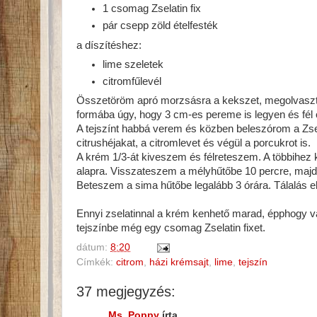
1 csomag Zselatin fix
pár csepp zöld ételfesték
a díszítéshez:
lime szeletek
citromfűlevél
Összetöröm apró morzsásra a kekszet, megolvaszt
formába úgy, hogy 3 cm-es pereme is legyen és fél
A tejszínt habbá verem és közben beleszórom a Zsela
citrushéjakat, a citromlevet és végül a porcukrot is.
A krém 1/3-át kiveszem és félreteszem. A többihez 
alapra. Visszateszem a mélyhűtőbe 10 percre, majd r
Beteszem a sima hűtőbe legalább 3 órára. Tálalás elő
Ennyi zselatinnal a krém kenhető marad, épphogy vá
tejszínbe még egy csomag Zselatin fixet.
dátum:
8:20
Címkék:
citrom
,
házi krémsajt
,
lime
,
tejszín
37 megjegyzés:
Ms. Poppy
írta...