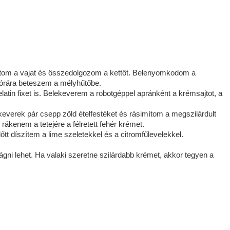
om a vajat és összedolgozom a kettőt. Belenyomkodom a
 órára beteszem a mélyhűtőbe.
tin fixet is. Belekeverem a robotgéppel apránként a krémsajtot, a
keverek pár csepp zöld ételfestéket és rásimítom a megszilárdult
ákenem a tetejére a félretett fehér krémet.
tt díszítem a lime szeletekkel és a citromfűlevelekkel.
gni lehet. Ha valaki szeretne szilárdabb krémet, akkor tegyen a