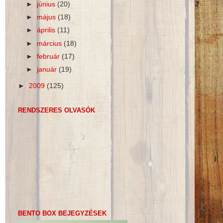
►
június
(20)
►
május
(18)
►
április
(11)
►
március
(18)
►
február
(17)
►
január
(19)
►
2009
(125)
RENDSZERES OLVASÓK
BENTO BOX BEJEGYZÉSEK