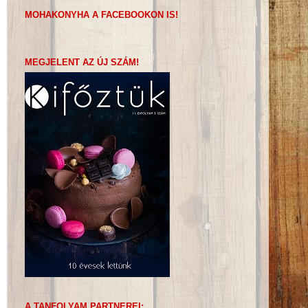
MOHAKONYHA A FACEBOOKON IS!
MEGJELENT AZ ÚJ SZÁM!
A TANFOLYAM PARTNEREI: