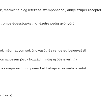
k, mármint a blog létezése szempontjából, annyi szuper receptet
citromos édességeket. Kinézetre pedig gyönyörű!
nok még nagyon sok új olvasót, és rengeteg bejegyzést!
on szívesen jövök hozzád mindig új ötletekért. :))
ki, és nagyszerű,hogy nem kell bekapcsolni mellé a sütöt.
fújni :-)