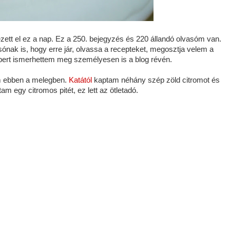
tt el ez a nap. Ez a 250. bejegyzés és 220 állandó olvasóm van.
ónak is, hogy erre jár, olvassa a recepteket, megosztja velem a
ert ismerhettem meg személyesen is a blog révén.
em ebben a melegben.
Katától
kaptam néhány szép zöld citromot és
 egy citromos pitét, ez lett az ötletadó.