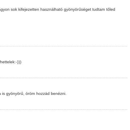
agyon sok kifejezetten használható gyönyörűséget tudtam tőled
ettelek:-)))
rta is gyönyörű, öröm hozzád benézni.