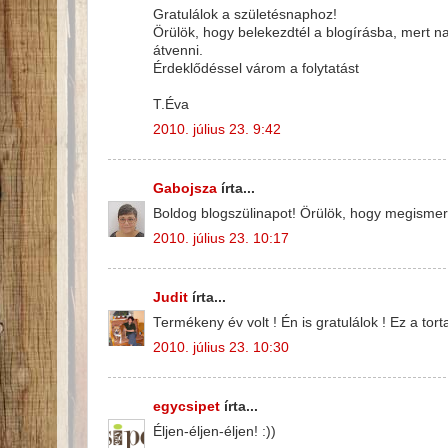
Gratulálok a születésnaphoz!
Örülök, hogy belekezdtél a blogírásba, mert n
átvenni.
Érdeklődéssel várom a folytatást
T.Éva
2010. július 23. 9:42
Gabojsza
írta...
Boldog blogszülinapot! Örülök, hogy megismerh
2010. július 23. 10:17
Judit
írta...
Termékeny év volt ! Én is gratulálok ! Ez a to
2010. július 23. 10:30
egycsipet
írta...
Éljen-éljen-éljen! :))