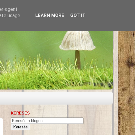
ser-agent
rate usage
LEARN MORE
GOT IT
KERESÉS