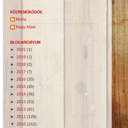
KÖZREMŰKÖDŐK
Moha
Nagy Máté
BLOGARCHÍVUM
►
2021
(1)
►
2019
(1)
►
2018
(2)
►
2017
(7)
►
2016
(20)
►
2015
(49)
►
2014
(36)
►
2013
(63)
►
2012
(81)
►
2011
(128)
▼
2010
(162)