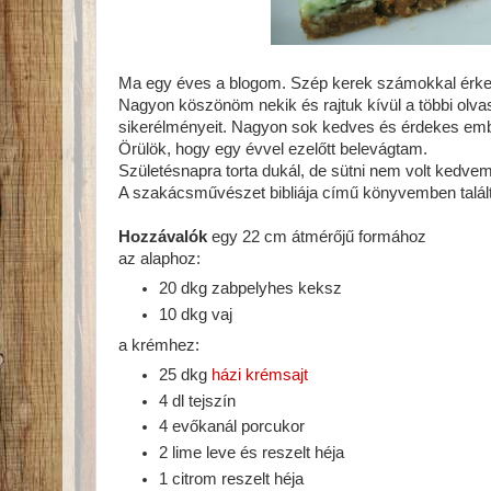
Ma egy éves a blogom. Szép kerek számokkal érkeze
Nagyon köszönöm nekik és rajtuk kívül a többi olvas
sikerélményeit. Nagyon sok kedves és érdekes emb
Örülök, hogy egy évvel ezelőtt belevágtam.
Születésnapra torta dukál, de sütni nem volt kedv
A szakácsművészet bibliája című könyvemben találtam
Hozzávalók
egy 22 cm átmérőjű formához
az alaphoz:
20 dkg zabpelyhes keksz
10 dkg vaj
a krémhez:
25 dkg
házi krémsajt
4 dl tejszín
4 evőkanál porcukor
2 lime leve és reszelt héja
1 citrom reszelt héja