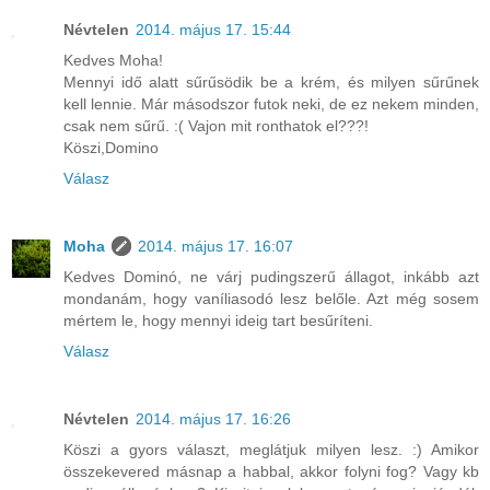
Névtelen
2014. május 17. 15:44
Kedves Moha!
Mennyi idő alatt sűrűsödik be a krém, és milyen sűrűnek
kell lennie. Már másodszor futok neki, de ez nekem minden,
csak nem sűrű. :( Vajon mit ronthatok el???!
Köszi,Domino
Válasz
Moha
2014. május 17. 16:07
Kedves Dominó, ne várj pudingszerű állagot, inkább azt
mondanám, hogy vaníliasodó lesz belőle. Azt még sosem
mértem le, hogy mennyi ideig tart besűríteni.
Válasz
Névtelen
2014. május 17. 16:26
Köszi a gyors választ, meglátjuk milyen lesz. :) Amikor
összekevered másnap a habbal, akkor folyni fog? Vagy kb