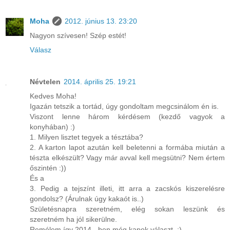
Moha
2012. június 13. 23:20
Nagyon szívesen! Szép estét!
Válasz
Névtelen
2014. április 25. 19:21
Kedves Moha!
Igazán tetszik a tortád, úgy gondoltam megcsinálom én is.
Viszont lenne három kérdésem (kezdő vagyok a
konyhában) :)
1. Milyen lisztet tegyek a tésztába?
2. A karton lapot azután kell beletenni a formába miután a
tészta elkészült? Vagy már avval kell megsütni? Nem értem
őszintén :))
És a
3. Pedig a tejszínt illeti, itt arra a zacskós kiszerelésre
gondolsz? (Árulnak úgy kakaót is..)
Születésnapra szeretném, elég sokan leszünk és
szeretném ha jól sikerülne.
Remélem így 2014 - ben még kapok választ. :)