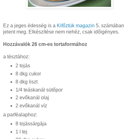
Ez a jeges édesség is a
Kifőztük magazin
5. számában
jelent meg. Elkészítése nem nehéz, csak időigényes.
Hozzávalók 26 cm-es tortaformához
a tésztához:
2 tojás
8 dkg cukor
8 dkg liszt
1/4 teáskanál sütőpor
2 evőkanál olaj
2 evőkanál víz
a parféalaphoz:
8 tojássárgája
1 l tej