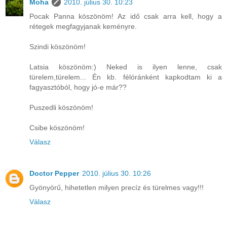
Moha
2010. július 30. 10:23
Pocak Panna köszönöm! Az idő csak arra kell, hogy a
rétegek megfagyjanak keményre.
Szindi köszönöm!
Latsia köszönöm:) Neked is ilyen lenne, csak
türelem,türelem... Én kb. félóránként kapkodtam ki a
fagyasztóból, hogy jó-e már??
Puszedli köszönöm!
Csibe köszönöm!
Válasz
Doctor Pepper
2010. július 30. 10:26
Gyönyörű, hihetetlen milyen precíz és türelmes vagy!!!
Válasz