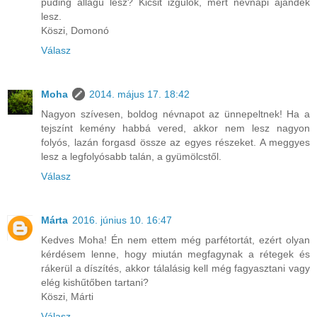
puding állagú lesz? Kicsit izgulok, mert névnapi ajándék
lesz.
Köszi, Domonó
Válasz
Moha
2014. május 17. 18:42
Nagyon szívesen, boldog névnapot az ünnepeltnek! Ha a
tejszínt kemény habbá vered, akkor nem lesz nagyon
folyós, lazán forgasd össze az egyes részeket. A meggyes
lesz a legfolyósabb talán, a gyümölcstől.
Válasz
Márta
2016. június 10. 16:47
Kedves Moha! Én nem ettem még parfétortát, ezért olyan
kérdésem lenne, hogy miután megfagynak a rétegek és
rákerül a díszítés, akkor tálalásig kell még fagyasztani vagy
elég kishűtőben tartani?
Köszi, Márti
Válasz