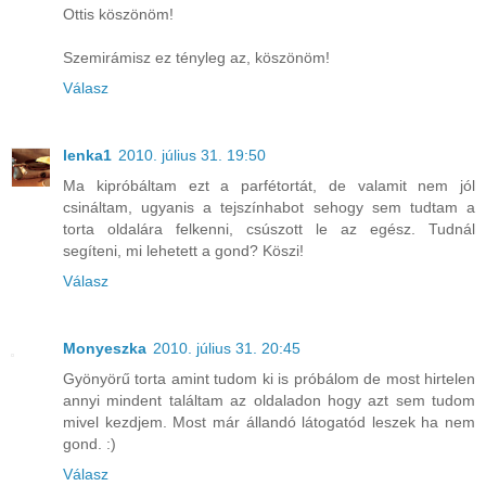
Ottis köszönöm!
Szemirámisz ez tényleg az, köszönöm!
Válasz
lenka1
2010. július 31. 19:50
Ma kipróbáltam ezt a parfétortát, de valamit nem jól
csináltam, ugyanis a tejszínhabot sehogy sem tudtam a
torta oldalára felkenni, csúszott le az egész. Tudnál
segíteni, mi lehetett a gond? Köszi!
Válasz
Monyeszka
2010. július 31. 20:45
Gyönyörű torta amint tudom ki is próbálom de most hirtelen
annyi mindent találtam az oldaladon hogy azt sem tudom
mivel kezdjem. Most már állandó látogatód leszek ha nem
gond. :)
Válasz