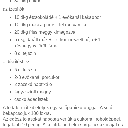
30 dkg cukor
az ízesítők:
10 dkg étcsokoládé + 1 evőkanál kakaópor
10 dkg mascarpone + fél rúd vanília
20 dkg friss meggy kimagozva
5 dkg darált mák + 1 citrom reszelt héja + 1
késhegynyi őrölt fahéj
8 dl tejszín
a díszítéshez:
5 dl tejszín
2-3 evőkanál porcukor
2 zacskó habfixáló
fagyasztott meggy
csokoládédíszek
A tortaformát kibéleljük egy sütőpapírkoronggal. A sütőt
bekapcsoljuk 180 fokra.
Az egész tojásokat habosra verjük a cukorral, robotgéppel,
legalább 10 percig. A tál oldalán belecsurgatjuk az olajat és