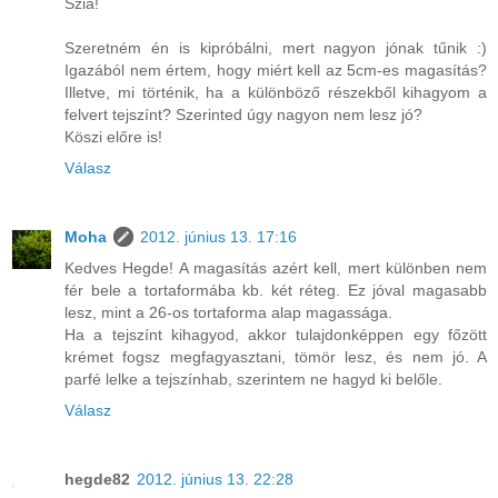
Szia!
Szeretném én is kipróbálni, mert nagyon jónak tűnik :)
Igazából nem értem, hogy miért kell az 5cm-es magasítás?
Illetve, mi történik, ha a különböző részekből kihagyom a
felvert tejszínt? Szerinted úgy nagyon nem lesz jó?
Köszi előre is!
Válasz
Moha
2012. június 13. 17:16
Kedves Hegde! A magasítás azért kell, mert különben nem
fér bele a tortaformába kb. két réteg. Ez jóval magasabb
lesz, mint a 26-os tortaforma alap magassága.
Ha a tejszínt kihagyod, akkor tulajdonképpen egy főzött
krémet fogsz megfagyasztani, tömör lesz, és nem jó. A
parfé lelke a tejszínhab, szerintem ne hagyd ki belőle.
Válasz
hegde82
2012. június 13. 22:28