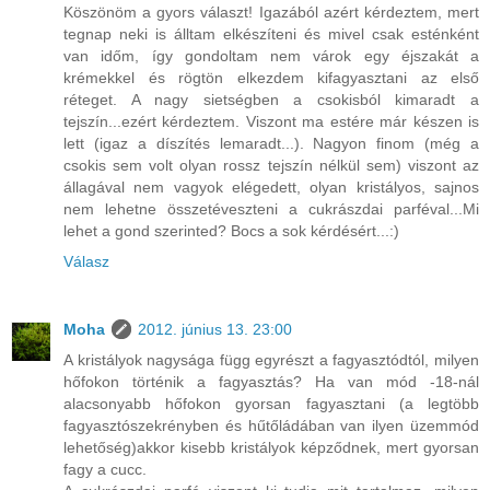
Köszönöm a gyors választ! Igazából azért kérdeztem, mert
tegnap neki is álltam elkészíteni és mivel csak esténként
van időm, így gondoltam nem várok egy éjszakát a
krémekkel és rögtön elkezdem kifagyasztani az első
réteget. A nagy sietségben a csokisból kimaradt a
tejszín...ezért kérdeztem. Viszont ma estére már készen is
lett (igaz a díszítés lemaradt...). Nagyon finom (még a
csokis sem volt olyan rossz tejszín nélkül sem) viszont az
állagával nem vagyok elégedett, olyan kristályos, sajnos
nem lehetne összetéveszteni a cukrászdai parféval...Mi
lehet a gond szerinted? Bocs a sok kérdésért...:)
Válasz
Moha
2012. június 13. 23:00
A kristályok nagysága függ egyrészt a fagyasztódtól, milyen
hőfokon történik a fagyasztás? Ha van mód -18-nál
alacsonyabb hőfokon gyorsan fagyasztani (a legtöbb
fagyasztószekrényben és hűtőládában van ilyen üzemmód
lehetőség)akkor kisebb kristályok képződnek, mert gyorsan
fagy a cucc.