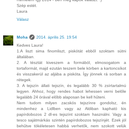
Szép estét.
Laura
Válasz
Moha
2014. április 25. 19:54
Kedves Laura!
1.A liszt sima finomliszt, piskótát ebből szoktam sütni
általában.
2. A tésztát kiveszem a formából, elmosogatom a
tortaformát, majd ezután teszem bele körben a kartoncsíkot
és visszakerül az aljába a piskóta. Így jönnek rá sorban a
rétegek.
3. A tejszín állati tejszín, és legalább 30 % zsírtartalmú
legyen. Ahhoz, hogy rendes habot lehessen verni belőle
legalább 24 órával előbb alaposan be kell hűteni.
Nem tudom milyen zacskós tejszínre gondolsz, én
mindenhez a Lidlben vagy az Aldiban kapható kis
papírdobozos 2 dl-es tejszínt szoktam használni. Vagy a
tesco sajátmárkás szintén papírdobozos tejszínjét. Ezek jól
behűtve tökéletesen habbá verhetők, nem szokott velük