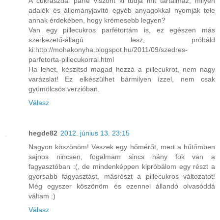
A cukrászdai parfé viszont ki tudja mit tartalmaz, milyen
adalék és állományjavító egyéb anyagokkal nyomják tele
annak érdekében, hogy krémesebb legyen?
Van egy pillecukros parfétortám is, ez egészen más
szerkezetű-állagú lesz, próbáld
ki:http://mohakonyha.blogspot.hu/2011/09/szedres-
parfetorta-pillecukorral.html
Ha lehet, készítsd magad hozzá a pillecukrot, nem nagy
varázslat! Ez elkészülhet bármilyen ízzel, nem csak
gyümölcsös verzióban.
Válasz
hegde82
2012. június 13. 23:15
Nagyon köszönöm! Veszek egy hőmérőt, mert a hűtőmben
sajnos nincsen, fogalmam sincs hány fok van a
fagyasztóban :(, de mindenképpen kipróbálom egy részt a
gyorsabb fagyasztást, másrészt a pillecukros változatot!
Még egyszer köszönöm és ezennel állandó olvasóddá
váltam :)
Válasz