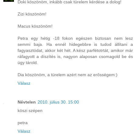
Doki köszönöm, inkább csak türelem kérdése a dolog!
Zizi köszönöm!
Macus köszönöm!
Petra egy hétig -18 fokon egészen biztosan nem lesz
semmi baja. Ha ennél hidegebbre is tudod állítani a
fagyasztódat, akkor két hét. A kész parfétotrtát, amikor már
ráfagyott a díszítés is, nagyon alaposan csomagold be és
úgy tárold.
Dia köszönöm, a türelem azért nem az erősségem:)
Válasz
Névtelen
2010. július 30. 15:00
köszi szépen
petra
Válasz