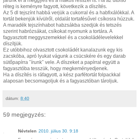
járunk el a meggyes és a mákos résszel is. Ha az utolsó
réteg is keményre fagyott, következik a díszítés.
Az 5 dl tejszínt habbá verjük a cukorral és a habfixálókkal. A
tortát bekenjük kívülről, oldalát tortafésűvel csíkosra húzzuk.
A maradék tejszínhabot habzsákba szedjük és tetszés
szerint habrózsákat, csíkokat nyomunk a tortára. A
fagyasztott meggyszemekkel és a csokoládélevelekkel
díszítjük.
Ez utóbbihoz olvasztott csokoládét kanalazunk egy kis
zacskóba, apró lyukat vágunk a csücskére és egy darab
sütőpapírra "írunk" vele. A díszeket a papírral együtt a
fagyasztóba tesszük, hogy megkeményedjenek.
Ha a díszítés is ráfagyott, a kész parfétortát folpackkal
alaposan becsomagoljuk és a fagyasztóban tároljuk.
dátum:
8:40
59 megjegyzés:
Névtelen
2010. július 30. 9:18