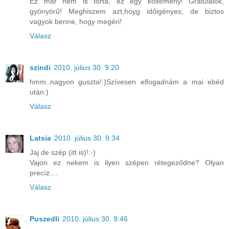
Ez már nem is torta, ez egy költemény! Gratulálok,
gyönyörű! Meghiszem azt,hoyg időigényes, de biztos
vagyok benne, hogy megéri!
Válasz
szindi
2010. július 30. 9:20
hmm..nagyon guszta!:)Szívesen elfogadnám a mai ebéd
után:)
Válasz
Latsia
2010. július 30. 9:34
Jaj de szép (itt is)!:-)
Vajon ez nekem is ilyen szépen rétegeződne? Olyan
precíz....
Válasz
Puszedli
2010. július 30. 9:46