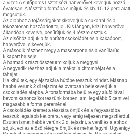
a vizet. A sütőporos lisztet kézi habverővel keverjük hozzá
óvatosan. A tésztát a formába simítjuk és kb. 10-12 perc alatt
megsütjük.
Az alaphoz a tojássárgákat kikeverjük a cukorral és a
fokozatosan hozzáadott tejjel. Kis lángon, kézi habverővel
állandóan keverve, besűrítjük és 4 részre osztjuk.
Az elsőhöz adjuk a felaprított csokoládét és a kakaóport,
habverővel elkeverjük.
A második részhez megy a mascarpone és a vaníliarúd
kikapart belseje.
A harmadik részt összeturmixoljuk a meggyel.
A negyedik részhez adjuk a mákot, a citromhéjat és a
fahéjat.
Ha kihűltek, egy éjszakára hűtőbe tesszük mindet. Másnap
habbá verünk 2 dl tejszínt és óvatosan belekeverjük a
csokoládés alapba. A tortaformába belülre egy alufóliával
bevont kartoncsíkot teszünk körben, ami legalább 5 centivel
magasabb a forma pereménél.
A csokoládés krémet a tésztára öntjük és a fagyasztóba
tesszük legalább két órára, vagy amíg teljesen megszilárdul.
Ezután ismét habbá verünk 2 dl tejszínt, a vaníliás alaphoz
adjuk, ezt az előző rétegre öntjük és mehet fagyni. Ugyanígy