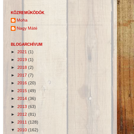
KÖZREMŰKÖDŐK
Moha
Nagy Máté
BLOGARCHÍVUM
►
2021
(1)
►
2019
(1)
►
2018
(2)
►
2017
(7)
►
2016
(20)
►
2015
(49)
►
2014
(36)
►
2013
(63)
►
2012
(81)
►
2011
(128)
▼
2010
(162)