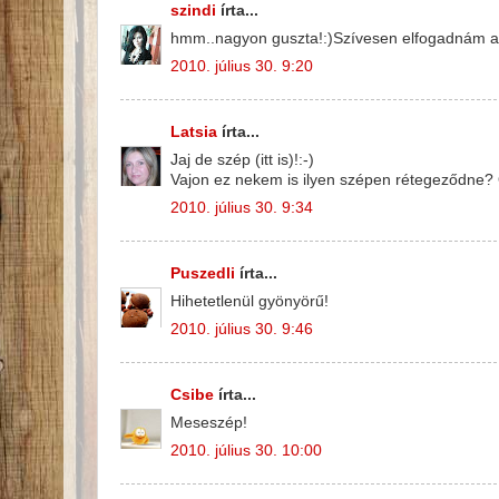
szindi
írta...
hmm..nagyon guszta!:)Szívesen elfogadnám a
2010. július 30. 9:20
Latsia
írta...
Jaj de szép (itt is)!:-)
Vajon ez nekem is ilyen szépen rétegeződne? O
2010. július 30. 9:34
Puszedli
írta...
Hihetetlenül gyönyörű!
2010. július 30. 9:46
Csibe
írta...
Meseszép!
2010. július 30. 10:00