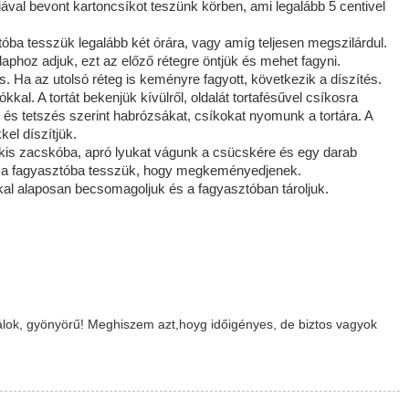
iával bevont kartoncsíkot teszünk körben, ami legalább 5 centivel
óba tesszük legalább két órára, vagy amíg teljesen megszilárdul.
alaphoz adjuk, ezt az előző rétegre öntjük és mehet fagyni.
 Ha az utolsó réteg is keményre fagyott, következik a díszítés.
ókkal. A tortát bekenjük kívülről, oldalát tortafésűvel csíkosra
s tetszés szerint habrózsákat, csíkokat nyomunk a tortára. A
el díszítjük.
 kis zacskóba, apró lyukat vágunk a csücskére és egy darab
yütt a fagyasztóba tesszük, hogy megkeményedjenek.
ckkal alaposan becsomagoljuk és a fagyasztóban tároljuk.
álok, gyönyörű! Meghiszem azt,hoyg időigényes, de biztos vagyok