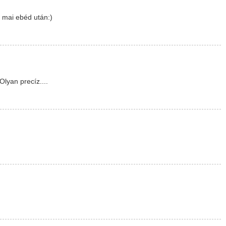
 mai ebéd után:)
lyan precíz....