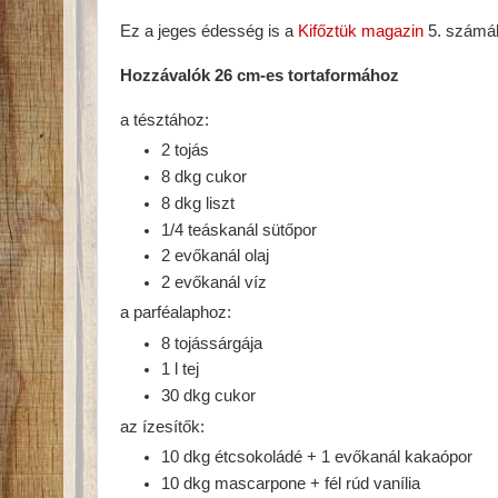
Ez a jeges édesség is a
Kifőztük magazin
5. számáb
Hozzávalók 26 cm-es tortaformához
a tésztához:
2 tojás
8 dkg cukor
8 dkg liszt
1/4 teáskanál sütőpor
2 evőkanál olaj
2 evőkanál víz
a parféalaphoz:
8 tojássárgája
1 l tej
30 dkg cukor
az ízesítők:
10 dkg étcsokoládé + 1 evőkanál kakaópor
10 dkg mascarpone + fél rúd vanília