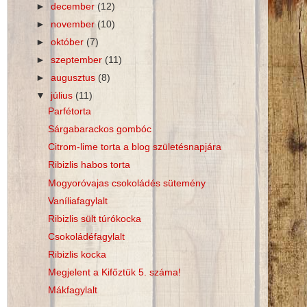
►
december
(12)
►
november
(10)
►
október
(7)
►
szeptember
(11)
►
augusztus
(8)
▼
július
(11)
Parfétorta
Sárgabarackos gombóc
Citrom-lime torta a blog születésnapjára
Ribizlis habos torta
Mogyoróvajas csokoládés sütemény
Vaníliafagylalt
Ribizlis sült túrókocka
Csokoládéfagylalt
Ribizlis kocka
Megjelent a Kifőztük 5. száma!
Mákfagylalt