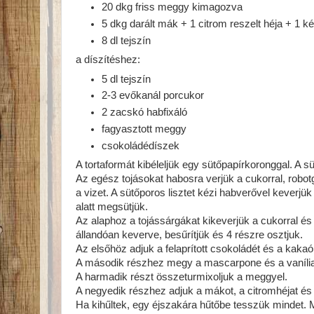
20 dkg friss meggy kimagozva
5 dkg darált mák + 1 citrom reszelt héja + 1 ké
8 dl tejszín
a díszítéshez:
5 dl tejszín
2-3 evőkanál porcukor
2 zacskó habfixáló
fagyasztott meggy
csokoládédíszek
A tortaformát kibéleljük egy sütőpapírkoronggal. A s
Az egész tojásokat habosra verjük a cukorral, robotgé
a vizet. A sütőporos lisztet kézi habverővel keverjü
alatt megsütjük.
Az alaphoz a tojássárgákat kikeverjük a cukorral és 
állandóan keverve, besűrítjük és 4 részre osztjuk.
Az elsőhöz adjuk a felaprított csokoládét és a kakaó
A második részhez megy a mascarpone és a vaníliar
A harmadik részt összeturmixoljuk a meggyel.
A negyedik részhez adjuk a mákot, a citromhéjat és 
Ha kihűltek, egy éjszakára hűtőbe tesszük mindet. 