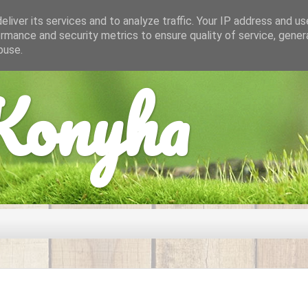
liver its services and to analyze traffic. Your IP address and u
rmance and security metrics to ensure quality of service, gene
buse.
onyha