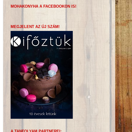
MOHAKONYHA A FACEBOOKON IS!
MEGJELENT AZ ÚJ SZÁM!
A TANFOLYAM PARTNEREI: