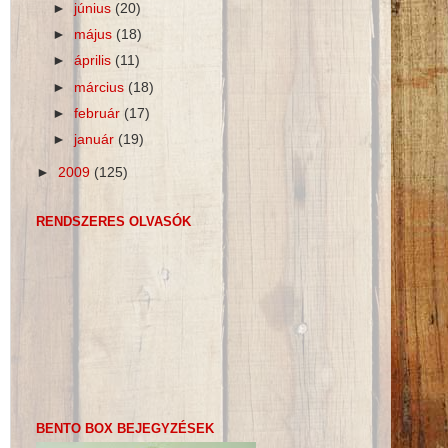
►
június
(20)
►
május
(18)
►
április
(11)
►
március
(18)
►
február
(17)
►
január
(19)
►
2009
(125)
RENDSZERES OLVASÓK
BENTO BOX BEJEGYZÉSEK