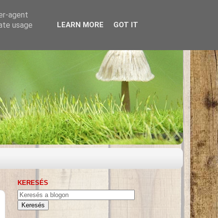
ser-agent
rate usage
LEARN MORE
GOT IT
KERESÉS