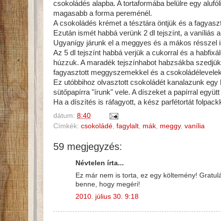
csokoládés alapba. A tortaformába belülre egy alufól
magasabb a forma pereménél.
A csokoládés krémet a tésztára öntjük és a fagyaszt
Ezután ismét habbá verünk 2 dl tejszínt, a vaníliás 
Ugyanígy járunk el a meggyes és a mákos résszel is.
Az 5 dl tejszínt habbá verjük a cukorral és a habfixál
húzzuk. A maradék tejszínhabot habzsákba szedjük é
fagyasztott meggyszemekkel és a csokoládélevelekk
Ez utóbbihoz olvasztott csokoládét kanalazunk egy
sütőpapírra "írunk" vele. A díszeket a papírral eg
Ha a díszítés is ráfagyott, a kész parfétortát folpa
dátum:
8:40
Címkék:
csokoládé
,
fagylalt
,
mák
,
meggy
,
vanília
59 megjegyzés:
Névtelen írta...
Ez már nem is torta, ez egy költemény! Gratul
benne, hogy megéri!
2010. július 30. 9:18