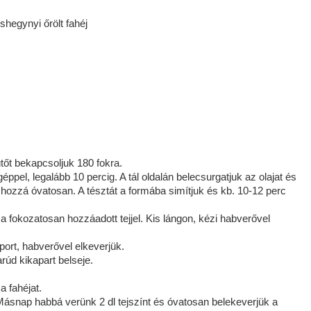
shegynyi őrölt fahéj
ütőt bekapcsoljuk 180 fokra.
ppel, legalább 10 percig. A tál oldalán belecsurgatjuk az olajat és
k hozzá óvatosan. A tésztát a formába simítjuk és kb. 10-12 perc
a fokozatosan hozzáadott tejjel. Kis lángon, kézi habverővel
port, habverővel elkeverjük.
úd kikapart belseje.
a fahéjat.
Másnap habbá verünk 2 dl tejszínt és óvatosan belekeverjük a