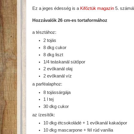
Ez a jeges édesség is a
Kifőztük magazin
5. számáb
Hozzávalók 26 cm-es tortaformához
a tésztához:
2 tojás
8 dkg cukor
8 dkg liszt
1/4 teáskanál sütőpor
2 evőkanál olaj
2 evőkanál víz
a parféalaphoz:
8 tojássárgája
1 l tej
30 dkg cukor
az ízesítők:
10 dkg étcsokoládé + 1 evőkanál kakaópor
10 dkg mascarpone + fél rúd vanília