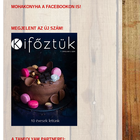
MOHAKONYHA A FACEBOOKON IS!
MEGJELENT AZ ÚJ SZÁM!
A TANFOLYAM PARTNEREI: