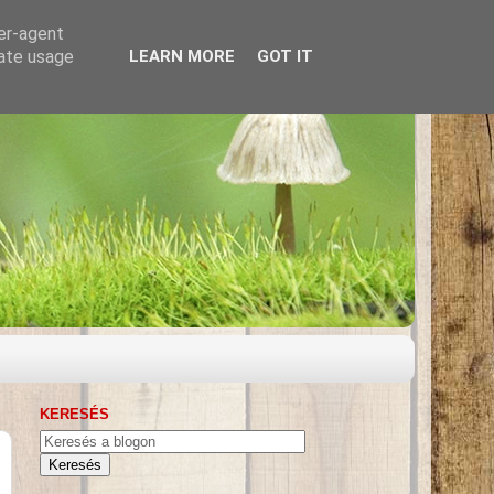
ser-agent
rate usage
LEARN MORE
GOT IT
KERESÉS