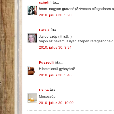
szindi
írta...
hmm..nagyon guszta!:)Szívesen elfogadnám a
2010. július 30. 9:20
Latsia
írta...
Jaj de szép (itt is)!:-)
Vajon ez nekem is ilyen szépen rétegeződne? O
2010. július 30. 9:34
Puszedli
írta...
Hihetetlenül gyönyörű!
2010. július 30. 9:46
Csibe
írta...
Meseszép!
2010. július 30. 10:00