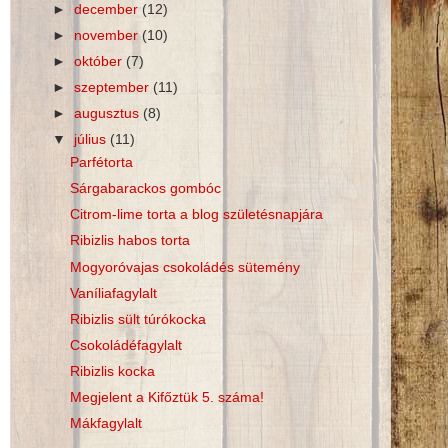
►
december
(12)
►
november
(10)
►
október
(7)
►
szeptember
(11)
►
augusztus
(8)
▼
július
(11)
Parfétorta
Sárgabarackos gombóc
Citrom-lime torta a blog születésnapjára
Ribizlis habos torta
Mogyoróvajas csokoládés sütemény
Vaníliafagylalt
Ribizlis sült túrókocka
Csokoládéfagylalt
Ribizlis kocka
Megjelent a Kifőztük 5. száma!
Mákfagylalt