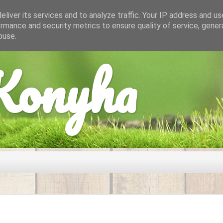
liver its services and to analyze traffic. Your IP address and u
rmance and security metrics to ensure quality of service, gene
buse.
onyha