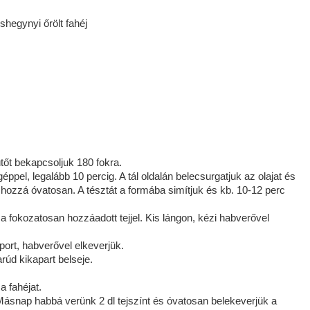
shegynyi őrölt fahéj
ütőt bekapcsoljuk 180 fokra.
ppel, legalább 10 percig. A tál oldalán belecsurgatjuk az olajat és
k hozzá óvatosan. A tésztát a formába simítjuk és kb. 10-12 perc
a fokozatosan hozzáadott tejjel. Kis lángon, kézi habverővel
port, habverővel elkeverjük.
úd kikapart belseje.
a fahéjat.
Másnap habbá verünk 2 dl tejszínt és óvatosan belekeverjük a