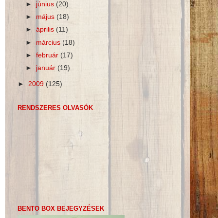
►
június
(20)
►
május
(18)
►
április
(11)
►
március
(18)
►
február
(17)
►
január
(19)
►
2009
(125)
RENDSZERES OLVASÓK
BENTO BOX BEJEGYZÉSEK