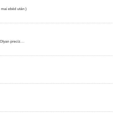
 mai ebéd után:)
lyan precíz....