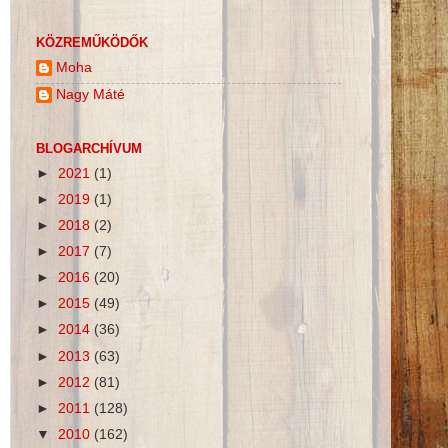
KÖZREMŰKÖDŐK
Moha
Nagy Máté
BLOGARCHÍVUM
►
2021
(1)
►
2019
(1)
►
2018
(2)
►
2017
(7)
►
2016
(20)
►
2015
(49)
►
2014
(36)
►
2013
(63)
►
2012
(81)
►
2011
(128)
▼
2010
(162)