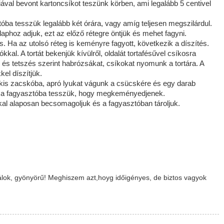
iával bevont kartoncsíkot teszünk körben, ami legalább 5 centivel
óba tesszük legalább két órára, vagy amíg teljesen megszilárdul.
alaphoz adjuk, ezt az előző rétegre öntjük és mehet fagyni.
 Ha az utolsó réteg is keményre fagyott, következik a díszítés.
ókkal. A tortát bekenjük kívülről, oldalát tortafésűvel csíkosra
s tetszés szerint habrózsákat, csíkokat nyomunk a tortára. A
el díszítjük.
 kis zacskóba, apró lyukat vágunk a csücskére és egy darab
yütt a fagyasztóba tesszük, hogy megkeményedjenek.
ckkal alaposan becsomagoljuk és a fagyasztóban tároljuk.
álok, gyönyörű! Meghiszem azt,hoyg időigényes, de biztos vagyok