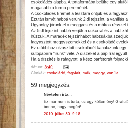
csokoládés alapba. A tortaformába belülre egy alufól
magasabb a forma pereménél.
A csokoládés krémet a tésztára öntjük és a fagyaszt
Ezután ismét habbá verünk 2 dl tejszínt, a vaníliás 
Ugyanígy járunk el a meggyes és a mákos résszel is.
Az 5 dl tejszínt habbá verjük a cukorral és a habfixál
húzzuk. A maradék tejszínhabot habzsákba szedjük é
fagyasztott meggyszemekkel és a csokoládélevelekk
Ez utóbbihoz olvasztott csokoládét kanalazunk egy
sütőpapírra "írunk" vele. A díszeket a papírral eg
Ha a díszítés is ráfagyott, a kész parfétortát folpa
dátum:
8:40
Címkék:
csokoládé
,
fagylalt
,
mák
,
meggy
,
vanília
59 megjegyzés:
Névtelen írta...
Ez már nem is torta, ez egy költemény! Gratul
benne, hogy megéri!
2010. július 30. 9:18