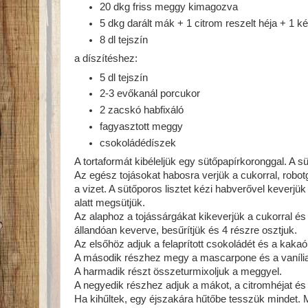
20 dkg friss meggy kimagozva
5 dkg darált mák + 1 citrom reszelt héja + 1 ké
8 dl tejszín
a díszítéshez:
5 dl tejszín
2-3 evőkanál porcukor
2 zacskó habfixáló
fagyasztott meggy
csokoládédíszek
A tortaformát kibéleljük egy sütőpapírkoronggal. A s
Az egész tojásokat habosra verjük a cukorral, robotgé
a vizet. A sütőporos lisztet kézi habverővel keverjü
alatt megsütjük.
Az alaphoz a tojássárgákat kikeverjük a cukorral és 
állandóan keverve, besűrítjük és 4 részre osztjuk.
Az elsőhöz adjuk a felaprított csokoládét és a kakaó
A második részhez megy a mascarpone és a vaníliar
A harmadik részt összeturmixoljuk a meggyel.
A negyedik részhez adjuk a mákot, a citromhéjat és 
Ha kihűltek, egy éjszakára hűtőbe tesszük mindet. 