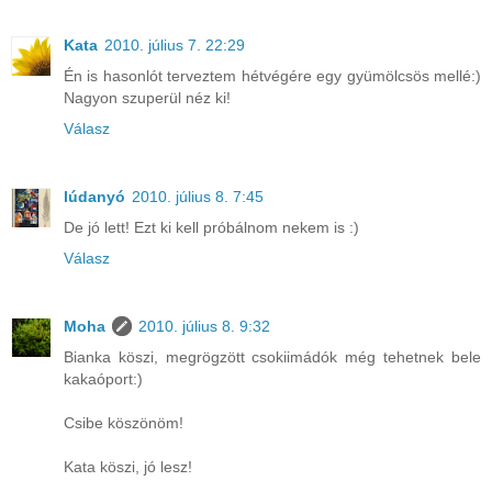
Kata
2010. július 7. 22:29
Én is hasonlót terveztem hétvégére egy gyümölcsös mellé:)
Nagyon szuperül néz ki!
Válasz
lúdanyó
2010. július 8. 7:45
De jó lett! Ezt ki kell próbálnom nekem is :)
Válasz
Moha
2010. július 8. 9:32
Bianka köszi, megrögzött csokiimádók még tehetnek bele
kakaóport:)
Csibe köszönöm!
Kata köszi, jó lesz!