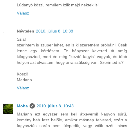
Lúdanyó köszi, remélem ízlik majd nektek is!
Válasz
Névtelen
2010. július 8. 10:38
Szia!
szerintem is szuper lehet, én is ki szeretném próbálni. Csak
lenne egy kérdésem. Te hányszor kevered át amíg
kifagyasztod, mert én még "kezdő fagyis" vagyok, és több
helyen azt olvastam, hogy arra szükség van. Szerinted is?
Köszi!
Mariann
Válasz
Moha
2010. július 8. 10:43
Mariann ezt egyszer sem kell átkeverni! Nagyon sűrű,
kemény hab lesz belőle, amikor másnap felvered, ezért a
fagyasztás során sem ülepedik, vagy válik szét, nincs