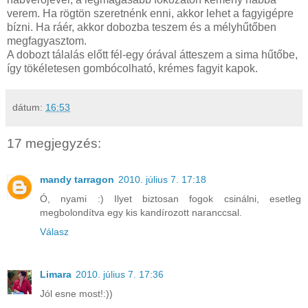
verem. Ha rögtön szeretnénk enni, akkor lehet a fagyigépre
bízni. Ha ráér, akkor dobozba teszem és a mélyhűtőben
megfagyasztom.
A dobozt tálalás előtt fél-egy órával átteszem a sima hűtőbe,
így tökéletesen gombócolható, krémes fagyit kapok.
dátum:
16:53
17 megjegyzés:
mandy tarragon
2010. július 7. 17:18
Ó, nyami :) Ilyet biztosan fogok csinálni, esetleg
megbolondítva egy kis kandírozott naranccsal.
Válasz
Limara
2010. július 7. 17:36
Jól esne most!:))