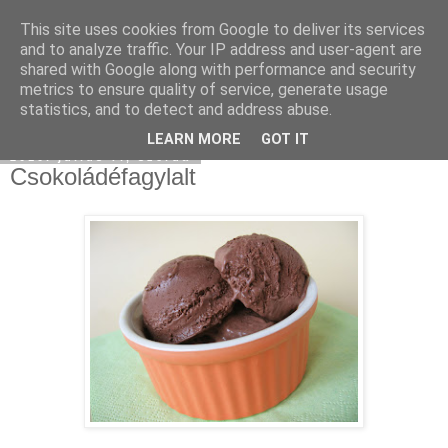
This site uses cookies from Google to deliver its services
Moha Konyha
and to analyze traffic. Your IP address and user-agent are
shared with Google along with performance and security
metrics to ensure quality of service, generate usage
statistics, and to detect and address abuse.
▼
LEARN MORE
GOT IT
2010. július 7., szerda
Csokoládéfagylalt