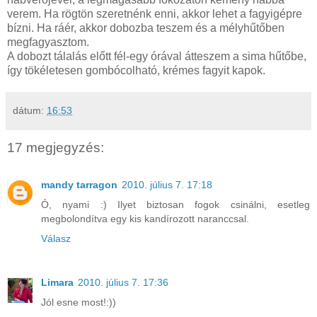
verem. Ha rögtön szeretnénk enni, akkor lehet a fagyigépre
bízni. Ha ráér, akkor dobozba teszem és a mélyhűtőben
megfagyasztom.
A dobozt tálalás előtt fél-egy órával átteszem a sima hűtőbe,
így tökéletesen gombócolható, krémes fagyit kapok.
dátum:
16:53
17 megjegyzés:
mandy tarragon
2010. július 7. 17:18
Ó, nyami :) Ilyet biztosan fogok csinálni, esetleg
megbolondítva egy kis kandírozott naranccsal.
Válasz
Limara
2010. július 7. 17:36
Jól esne most!:))