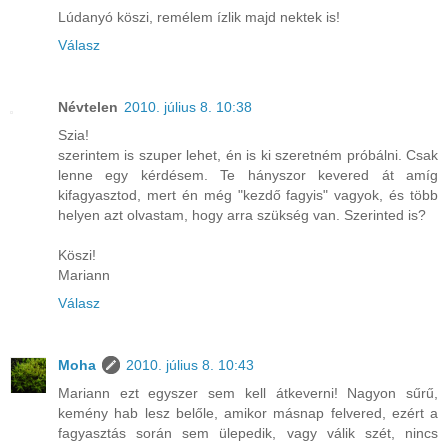
Lúdanyó köszi, remélem ízlik majd nektek is!
Válasz
Névtelen
2010. július 8. 10:38
Szia!
szerintem is szuper lehet, én is ki szeretném próbálni. Csak
lenne egy kérdésem. Te hányszor kevered át amíg
kifagyasztod, mert én még "kezdő fagyis" vagyok, és több
helyen azt olvastam, hogy arra szükség van. Szerinted is?
Köszi!
Mariann
Válasz
Moha
2010. július 8. 10:43
Mariann ezt egyszer sem kell átkeverni! Nagyon sűrű,
kemény hab lesz belőle, amikor másnap felvered, ezért a
fagyasztás során sem ülepedik, vagy válik szét, nincs