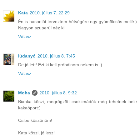
Kata
2010. július 7. 22:29
Én is hasonlót terveztem hétvégére egy gyümölcsös mellé:)
Nagyon szuperül néz ki!
Válasz
lúdanyó
2010. július 8. 7:45
De jó lett! Ezt ki kell próbálnom nekem is :)
Válasz
Moha
2010. július 8. 9:32
Bianka köszi, megrögzött csokiimádók még tehetnek bele
kakaóport:)
Csibe köszönöm!
Kata köszi, jó lesz!