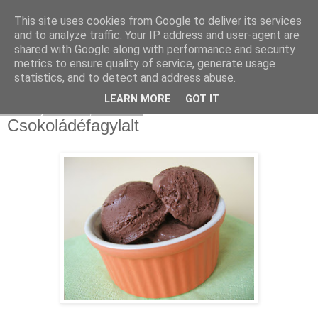
This site uses cookies from Google to deliver its services
Moha Konyha
and to analyze traffic. Your IP address and user-agent are
shared with Google along with performance and security
metrics to ensure quality of service, generate usage
statistics, and to detect and address abuse.
▼
LEARN MORE
GOT IT
2010. július 7., szerda
Csokoládéfagylalt