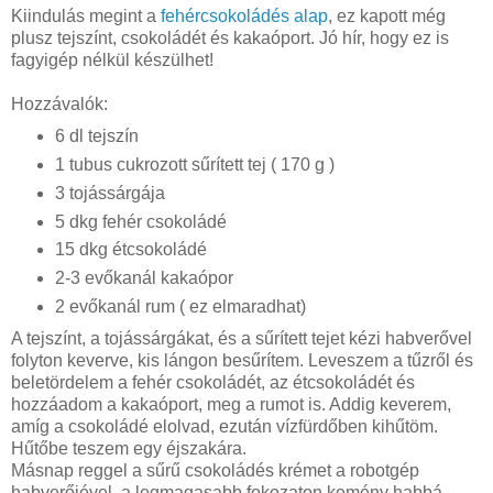
Kiindulás megint a
fehércsokoládés alap
, ez kapott még
plusz tejszínt, csokoládét és kakaóport. Jó hír, hogy ez is
fagyigép nélkül készülhet!
Hozzávalók:
6 dl tejszín
1 tubus cukrozott sűrített tej ( 170 g )
3 tojássárgája
5 dkg fehér csokoládé
15 dkg étcsokoládé
2-3 evőkanál kakaópor
2 evőkanál rum ( ez elmaradhat)
A tejszínt, a tojássárgákat, és a sűrített tejet kézi habverővel
folyton keverve, kis lángon besűrítem. Leveszem a tűzről és
beletördelem a fehér csokoládét, az étcsokoládét és
hozzáadom a kakaóport, meg a rumot is. Addig keverem,
amíg a csokoládé elolvad, ezután vízfürdőben kihűtöm.
Hűtőbe teszem egy éjszakára.
Másnap reggel a sűrű csokoládés krémet a robotgép
habverőjével, a legmagasabb fokozaton kemény habbá