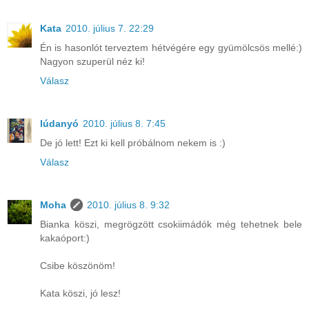
Kata
2010. július 7. 22:29
Én is hasonlót terveztem hétvégére egy gyümölcsös mellé:)
Nagyon szuperül néz ki!
Válasz
lúdanyó
2010. július 8. 7:45
De jó lett! Ezt ki kell próbálnom nekem is :)
Válasz
Moha
2010. július 8. 9:32
Bianka köszi, megrögzött csokiimádók még tehetnek bele
kakaóport:)
Csibe köszönöm!
Kata köszi, jó lesz!