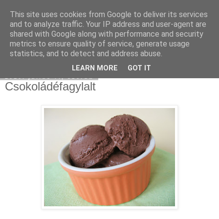
This site uses cookies from Google to deliver its services
Moha Konyha
and to analyze traffic. Your IP address and user-agent are
shared with Google along with performance and security
metrics to ensure quality of service, generate usage
statistics, and to detect and address abuse.
▼
LEARN MORE
GOT IT
2010. július 7., szerda
Csokoládéfagylalt