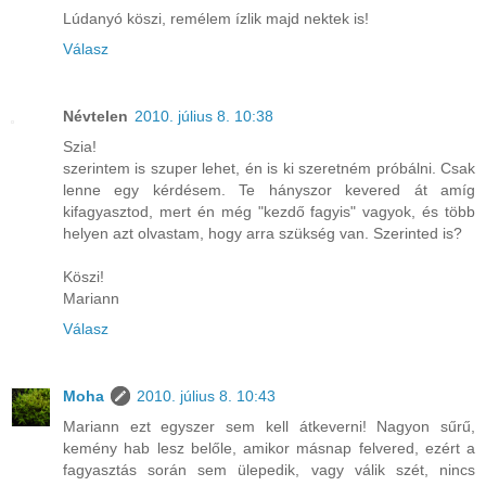
Lúdanyó köszi, remélem ízlik majd nektek is!
Válasz
Névtelen
2010. július 8. 10:38
Szia!
szerintem is szuper lehet, én is ki szeretném próbálni. Csak
lenne egy kérdésem. Te hányszor kevered át amíg
kifagyasztod, mert én még "kezdő fagyis" vagyok, és több
helyen azt olvastam, hogy arra szükség van. Szerinted is?
Köszi!
Mariann
Válasz
Moha
2010. július 8. 10:43
Mariann ezt egyszer sem kell átkeverni! Nagyon sűrű,
kemény hab lesz belőle, amikor másnap felvered, ezért a
fagyasztás során sem ülepedik, vagy válik szét, nincs