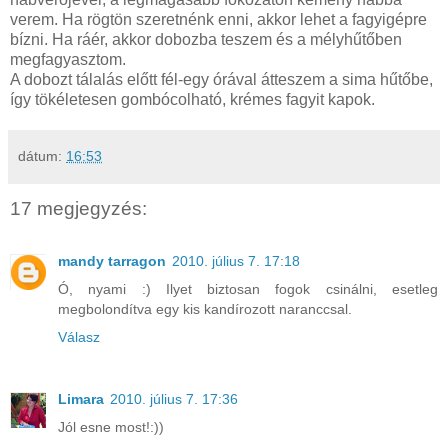
verem. Ha rögtön szeretnénk enni, akkor lehet a fagyigépre
bízni. Ha ráér, akkor dobozba teszem és a mélyhűtőben
megfagyasztom.
A dobozt tálalás előtt fél-egy órával átteszem a sima hűtőbe,
így tökéletesen gombócolható, krémes fagyit kapok.
dátum:
16:53
17 megjegyzés:
mandy tarragon
2010. július 7. 17:18
Ó, nyami :) Ilyet biztosan fogok csinálni, esetleg
megbolondítva egy kis kandírozott naranccsal.
Válasz
Limara
2010. július 7. 17:36
Jól esne most!:))