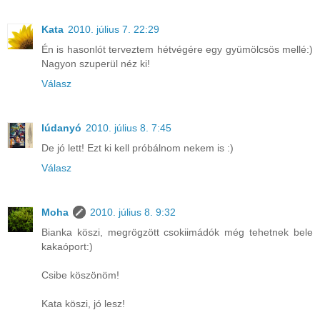
Kata
2010. július 7. 22:29
Én is hasonlót terveztem hétvégére egy gyümölcsös mellé:)
Nagyon szuperül néz ki!
Válasz
lúdanyó
2010. július 8. 7:45
De jó lett! Ezt ki kell próbálnom nekem is :)
Válasz
Moha
2010. július 8. 9:32
Bianka köszi, megrögzött csokiimádók még tehetnek bele
kakaóport:)
Csibe köszönöm!
Kata köszi, jó lesz!