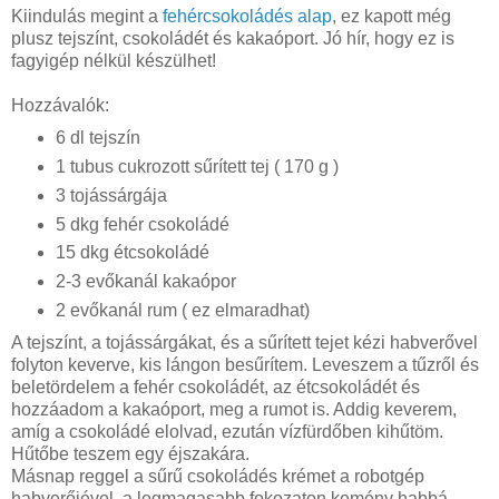
Kiindulás megint a
fehércsokoládés alap
, ez kapott még
plusz tejszínt, csokoládét és kakaóport. Jó hír, hogy ez is
fagyigép nélkül készülhet!
Hozzávalók:
6 dl tejszín
1 tubus cukrozott sűrített tej ( 170 g )
3 tojássárgája
5 dkg fehér csokoládé
15 dkg étcsokoládé
2-3 evőkanál kakaópor
2 evőkanál rum ( ez elmaradhat)
A tejszínt, a tojássárgákat, és a sűrített tejet kézi habverővel
folyton keverve, kis lángon besűrítem. Leveszem a tűzről és
beletördelem a fehér csokoládét, az étcsokoládét és
hozzáadom a kakaóport, meg a rumot is. Addig keverem,
amíg a csokoládé elolvad, ezután vízfürdőben kihűtöm.
Hűtőbe teszem egy éjszakára.
Másnap reggel a sűrű csokoládés krémet a robotgép
habverőjével, a legmagasabb fokozaton kemény habbá