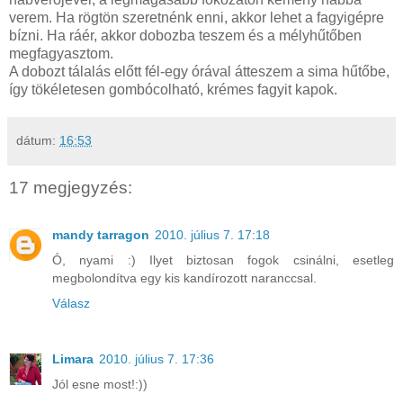
verem. Ha rögtön szeretnénk enni, akkor lehet a fagyigépre
bízni. Ha ráér, akkor dobozba teszem és a mélyhűtőben
megfagyasztom.
A dobozt tálalás előtt fél-egy órával átteszem a sima hűtőbe,
így tökéletesen gombócolható, krémes fagyit kapok.
dátum:
16:53
17 megjegyzés:
mandy tarragon
2010. július 7. 17:18
Ó, nyami :) Ilyet biztosan fogok csinálni, esetleg
megbolondítva egy kis kandírozott naranccsal.
Válasz
Limara
2010. július 7. 17:36
Jól esne most!:))