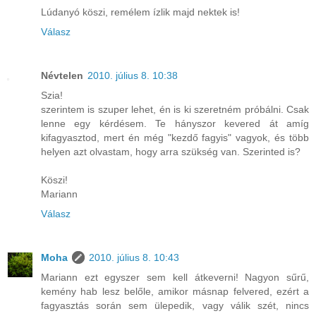
Lúdanyó köszi, remélem ízlik majd nektek is!
Válasz
Névtelen
2010. július 8. 10:38
Szia!
szerintem is szuper lehet, én is ki szeretném próbálni. Csak
lenne egy kérdésem. Te hányszor kevered át amíg
kifagyasztod, mert én még "kezdő fagyis" vagyok, és több
helyen azt olvastam, hogy arra szükség van. Szerinted is?
Köszi!
Mariann
Válasz
Moha
2010. július 8. 10:43
Mariann ezt egyszer sem kell átkeverni! Nagyon sűrű,
kemény hab lesz belőle, amikor másnap felvered, ezért a
fagyasztás során sem ülepedik, vagy válik szét, nincs