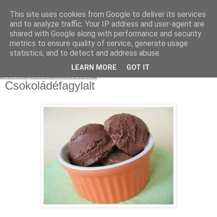
This site uses cookies from Google to deliver its services
Moha Konyha
and to analyze traffic. Your IP address and user-agent are
shared with Google along with performance and security
metrics to ensure quality of service, generate usage
statistics, and to detect and address abuse.
▼
LEARN MORE
GOT IT
2010. július 7., szerda
Csokoládéfagylalt