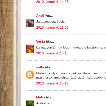
2010. január 4. 14:06
Andi
írta...
Jajj....meseszépek.
2010. január 4. 15:06
Vesta
írta...
Ez nagyon jó, így fogom továbbfejleszteni az
2010. január 4. 15:18
nelly
írta...
Moha! Ez olyan, mint a cukrászdában levő!!! 
mást, csak amit leírsz! Ettől aztán ízletesebb 
2010. január 4. 15:19
Moha
írta...
Andi köszi!