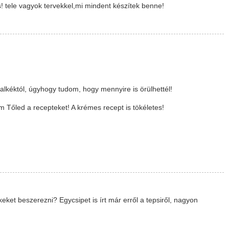
tele vagyok tervekkel,mi mindent készítek benne!
alkéktól, úgyhogy tudom, hogy mennyire is örülhettél!
m Tőled a recepteket! A krémes recept is tökéletes!
eket beszerezni? Egycsipet is írt már erről a tepsiről, nagyon