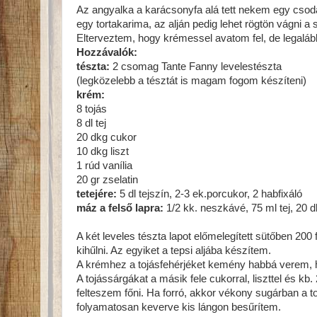
Az angyalka a karácsonyfa alá tett nekem egy csodá
egy tortakarima, az alján pedig lehet rögtön vágni
Elterveztem, hogy krémessel avatom fel, de legalább 
Hozzávalók:
tészta:
2 csomag Tante Fanny levelestészta
(legközelebb a tésztát is magam fogom készíteni)
krém:
8 tojás
8 dl tej
20 dkg cukor
10 dkg liszt
1 rúd vanília
20 gr zselatin
tetejére:
5 dl tejszín, 2-3 ek.porcukor, 2 habfixáló
máz a felső lapra:
1/2 kk. neszkávé, 75 ml tej, 20 d
A két leveles tészta lapot előmelegített sütőben 20
kihűlni. Az egyiket a tepsi aljába készítem.
A krémhez a tojásfehérjéket kemény habbá verem, h
A tojássárgákat a másik fele cukorral, liszttel és kb. 
felteszem főni. Ha forró, akkor vékony sugárban a 
folyamatosan keverve kis lángon besűrítem.