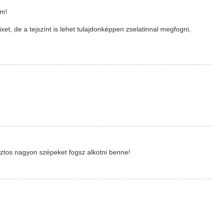
om!
et, de a tejszínt is lehet tulajdonképpen zselatinnal megfogni,
ztos nagyon szépeket fogsz alkotni benne!