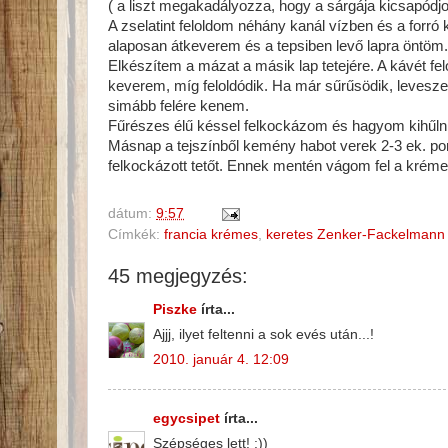
( a liszt megakadályozza, hogy a sárgája kicsapódj
A zselatint feloldom néhány kanál vízben és a forr
alaposan átkeverem és a tepsiben levő lapra öntöm.
Elkészítem a mázat a másik lap tetejére. A kávét fe
keverem, míg feloldódik. Ha már sűrűsödik, levesze
simább felére kenem.
Fűrészes élű késsel felkockázom és hagyom kihűlni
Másnap a tejszínből kemény habot verek 2-3 ek. por
felkockázott tetőt. Ennek mentén vágom fel a kréme
dátum:
9:57
Címkék:
francia krémes
,
keretes Zenker-Fackelmann 
45 megjegyzés:
Piszke
írta...
Ajjj, ilyet feltenni a sok evés után...!
2010. január 4. 12:09
egycsipet
írta...
Szépséges lett! :))