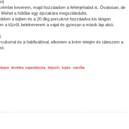
on)
ó krémbe keverem, majd hozzáadom a fehérjehabot is. Óvatosan, de
 Mehet a hűtőbe egy éjszakára megszilárdulni.
loldom a tejben és a 20 dkg porcukrot hozzáadva kis lángon
m a tűzről, belekeverem a vajat és gyorsan a másik lap alsó,
.
cukorral és a habfixálóval, elkenem a krém tetején és ráteszem a
st.
tepsi
,
leveles vajastészta
,
tejszín
,
tojás
,
vanília