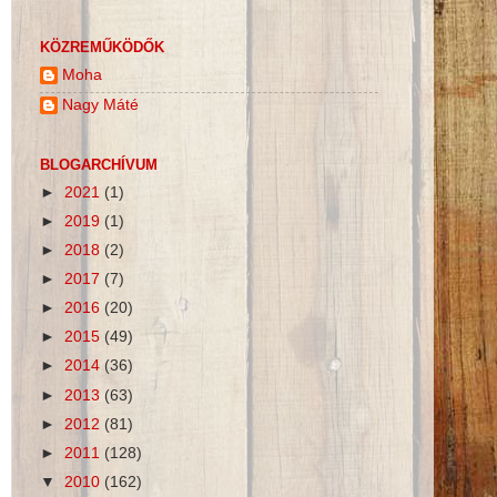
KÖZREMŰKÖDŐK
Moha
Nagy Máté
BLOGARCHÍVUM
►
2021
(1)
►
2019
(1)
►
2018
(2)
►
2017
(7)
►
2016
(20)
►
2015
(49)
►
2014
(36)
►
2013
(63)
►
2012
(81)
►
2011
(128)
▼
2010
(162)