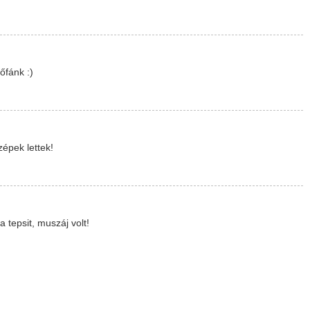
őfánk :)
épek lettek!
 tepsit, muszáj volt!