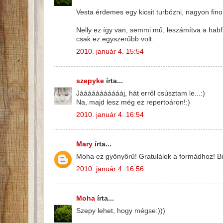
Vesta érdemes egy kicsit turbózni, nagyon fin
Nelly ez így van, semmi mű, leszámítva a habfix
csak ez egyszerűbb volt.
2010. január 4. 15:54
szepyke
írta...
Jáááááááááááj, hát erről csúsztam le...:)
Na, majd lesz még ez repertoáron!:)
2010. január 4. 16:54
Mary
írta...
Moha ez gyönyörű! Gratulálok a formádhoz! Bi
2010. január 4. 16:56
Moha
írta...
Szepy lehet, hogy mégse:)))