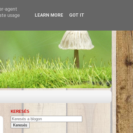
ser-agent
rate usage
LEARN MORE
GOT IT
KERESÉS