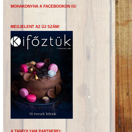
MOHAKONYHA A FACEBOOKON IS!
MEGJELENT AZ ÚJ SZÁM!
A TANFOLYAM PARTNEREI: