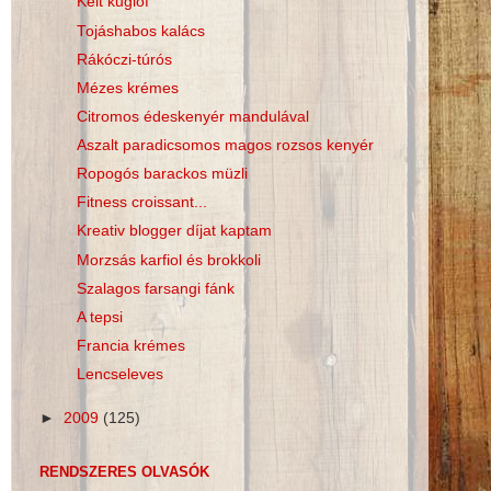
Kelt kuglóf
Tojáshabos kalács
Rákóczi-túrós
Mézes krémes
Citromos édeskenyér mandulával
Aszalt paradicsomos magos rozsos kenyér
Ropogós barackos müzli
Fitness croissant...
Kreativ blogger díjat kaptam
Morzsás karfiol és brokkoli
Szalagos farsangi fánk
A tepsi
Francia krémes
Lencseleves
►
2009
(125)
RENDSZERES OLVASÓK