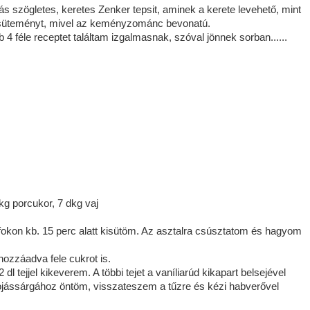
s szögletes, keretes Zenker tepsit, aminek a kerete levehető, mint
 a süteményt, mivel az keményzománc bevonatú.
4 féle receptet találtam izgalmasnak, szóval jönnek sorban......
kg porcukor, 7 dkg vaj
0 fokon kb. 15 perc alatt kisütöm. Az asztalra csúsztatom és hagyom
ozzáadva fele cukrot is.
2 dl tejjel kikeverem. A többi tejet a vaníliarúd kikapart belsejével
tojássárgához öntöm, visszateszem a tűzre és kézi habverővel