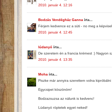
2010. január 4. 12:16
Bodzás Vendégház Ganna
írta...
Férjem kedvence ez a süti - no meg a képvisel
2010. január 4. 12:45
lúdanyó
írta...
De szeretem én a francia krémest :) Nagyon sz
2010. január 4. 13:35
Moha
írta...
Piszke már annyira szerettem volna kipróbálni a
Egycsipet köszönöm!
Bodzazsuzsa az nálunk is kedvenc!
Lúdanyó röptetek egyet neked!