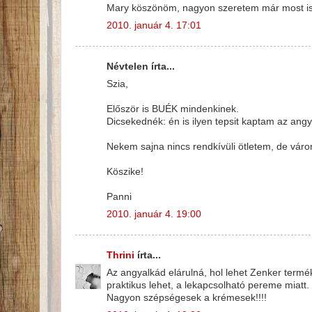
Mary köszönöm, nagyon szeretem már most is! 
2010. január 4. 17:01
Névtelen írta...
Szia,
Először is BUÉK mindenkinek.
Dicsekednék: én is ilyen tepsit kaptam az angy
Nekem sajna nincs rendkívüli ötletem, de váro
Köszike!
Panni
2010. január 4. 19:00
Thrini
írta...
Az angyalkád elárulná, hol lehet Zenker termék
praktikus lehet, a lekapcsolható pereme miatt.
Nagyon szépségesek a krémesek!!!!