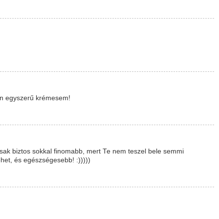
 én egyszerű krémesem!
Csak biztos sokkal finomabb, mert Te nem teszel bele semmi
lehet, és egészségesebb! :)))))