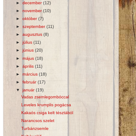
►
december
(12)
►
november
(10)
►
október
(7)
►
szeptember
(11)
►
augusztus
(8)
►
július
(11)
►
június
(20)
►
május
(18)
►
április
(11)
►
március
(18)
►
február
(17)
▼
január
(19)
Vadas zsemlegombóccal
Leveles krumplis pogácsa
Kakaós csiga kelt tésztából
Narancsos szelet
Turbánzsemle