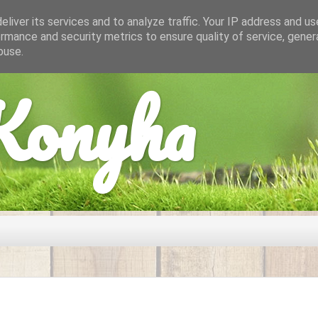
liver its services and to analyze traffic. Your IP address and u
rmance and security metrics to ensure quality of service, gene
buse.
onyha