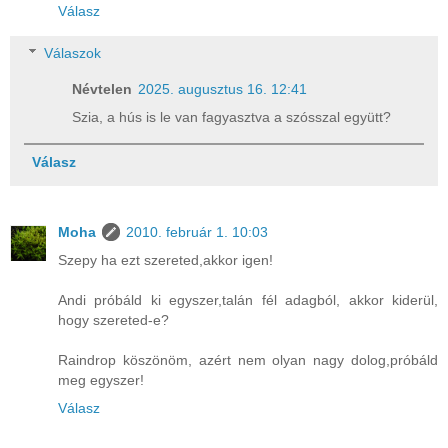
Válasz
Válaszok
Névtelen
2025. augusztus 16. 12:41
Szia, a hús is le van fagyasztva a szósszal együtt?
Válasz
Moha
2010. február 1. 10:03
Szepy ha ezt szereted,akkor igen!
Andi próbáld ki egyszer,talán fél adagból, akkor kiderül,
hogy szereted-e?
Raindrop köszönöm, azért nem olyan nagy dolog,próbáld
meg egyszer!
Válasz