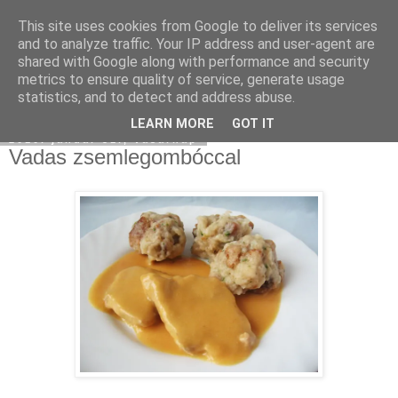
This site uses cookies from Google to deliver its services
Moha Konyha
and to analyze traffic. Your IP address and user-agent are
shared with Google along with performance and security
metrics to ensure quality of service, generate usage
statistics, and to detect and address abuse.
▼
LEARN MORE
GOT IT
2010. január 31., vasárnap
Vadas zsemlegombóccal