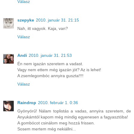
Válasz
szepyke
2010. január 31. 21:15
Nah, itt vagyok. Kaja, van?
Válasz
Andi
2010. január 31. 21:53
Én nem igazán szeretem a vadast.
Vagy nem ettem még igazán jót? Az is lehet!
A zsemlegombóc annyira guszta!!!!
Válasz
Raindrop
2010. február 1. 0:36
Gyönyörű! Nálam toplistás a vadas, annyira szeretem, de
Anyukámtól kapom még mindig egyenesen a fagyasztóba!
A gombócot csinálom meg hozzá frissen.
Sosem mertem még nekiállni...