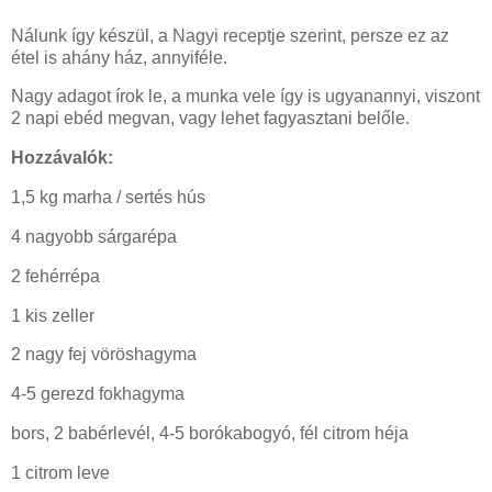
Nálunk így készül, a Nagyi receptje szerint, persze ez az
étel is ahány ház, annyiféle.
Nagy adagot írok le, a munka vele így is ugyanannyi, viszont
2 napi ebéd megvan, vagy lehet fagyasztani belőle.
Hozzávalók:
1,5 kg marha / sertés hús
4 nagyobb sárgarépa
2 fehérrépa
1 kis zeller
2 nagy fej vöröshagyma
4-5 gerezd fokhagyma
bors, 2 babérlevél, 4-5 borókabogyó, fél citrom héja
1 citrom leve