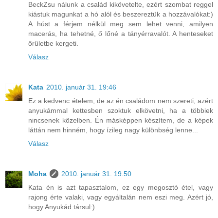
BeckZsu nálunk a család kikövetelte, ezért szombat reggel
kiástuk magunkat a hó alól és beszereztük a hozzávalókat:)
A húst a férjem nélkül meg sem lehet venni, amilyen
macerás, ha tehetné, ő lőné a tányérravalót. A henteseket
őrületbe kergeti.
Válasz
Kata
2010. január 31. 19:46
Ez a kedvenc ételem, de az én családom nem szereti, azért
anyukámmal kettesben szoktuk elkövetni, ha a többiek
nincsenek közelben. Én másképpen készítem, de a képek
láttán nem hinném, hogy ízileg nagy különbség lenne...
Válasz
Moha
2010. január 31. 19:50
Kata én is azt tapasztalom, ez egy megosztó étel, vagy
rajong érte valaki, vagy egyáltalán nem eszi meg. Azért jó,
hogy Anyukád társul:)