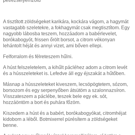
petrezselyemzöld
A tisztított zöldségeket karikára, kockára vágom, a hagymát
vastagabb szeletekre, a fokhagymát csak megtisztítom. Egy
nagyobb lábosba teszem, hozzáadom a babérlevelet,
borókabogyót, frissen őrölt borsot, a citrom vékonyan
lehántolt héját és annyi vizet, ami bőven ellepi.
Felforralom és félreteszem hűlni.
A húst felszeletelem, a kihűlt pácléhez adom a citrom levét
és a hússzeleteket is. Lefedve áll egy éjszakát a hűtőben.
Másnap a hússzeleteket kiveszem, lecsöpögtetem, sózom,
borsozom és egy serpenyőben átsütöm a szalonnazsíron.
Visszateszem a páclébe, teszek bele egy ek. sót,
hozzáöntöm a bort és puhára főzöm.
Kiszedem a húst és a babért, borókabogyókat, citromhéjat
kidobom a léből. Botmixerrel pürésítem a zöldségeket
benne.