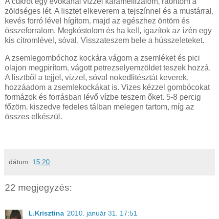
A cukrot egy evőkanál vízzel karamellizálom, ráöntöm a
zöldséges lét. A lisztet elkeverem a tejszínnel és a mustárral,
kevés forró lével hígítom, majd az egészhez öntöm és
összeforralom. Megkóstolom és ha kell, igazítok az ízén egy
kis citromlével, sóval. Visszateszem bele a hússzeleteket.
A zsemlegombóchoz kockára vágom a zsemléket és pici
olajon megpirítom, vágott petrezselyemzöldet teszek hozzá.
A lisztből a tejjel, vízzel, sóval nokedlitésztát keverek,
hozzáadom a zsemlekockákat is. Vizes kézzel gombócokat
formázok és forrásban lévő vízbe teszem őket. 5-8 percig
főzöm, kiszedve fedeles tálban melegen tartom, míg az
összes elkészül.
dátum:
15:20
22 megjegyzés:
L.Krisztina
2010. január 31. 17:51