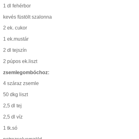
1 dl fehérbor
kevés füstölt szalonna
2 ek. cukor
1 ek.mustár
2 dl tejszín
2 púpos ek.liszt
zsemlegombóchoz:
4 száraz zsemle
50 dkg liszt
2,5 dl tej
2,5 dl víz
1 tk.só