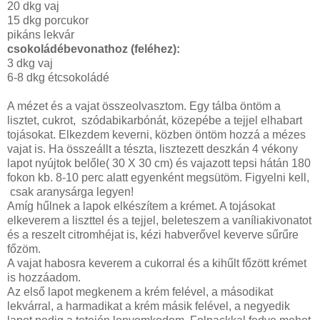
20 dkg vaj
15 dkg porcukor
pikáns lekvár
csokoládébevonathoz (feléhez):
3 dkg vaj
6-8 dkg étcsokoládé
A mézet és a vajat összeolvasztom. Egy tálba öntöm a
lisztet, cukrot, szódabikarbónát, közepébe a tejjel elhabart
tojásokat. Elkezdem keverni, közben öntöm hozzá a mézes
vajat is. Ha összeállt a tészta, lisztezett deszkán 4 vékony
lapot nyújtok belőle( 30 X 30 cm) és vajazott tepsi hátán 180
fokon kb. 8-10 perc alatt egyenként megsütöm. Figyelni kell,
csak aranysárga legyen!
Amíg hűlnek a lapok elkészítem a krémet. A tojásokat
elkeverem a liszttel és a tejjel, beleteszem a vaníliakivonatot
és a reszelt citromhéjat is, kézi habverővel keverve sűrűre
főzöm.
A vajat habosra keverem a cukorral és a kihűlt főzött krémet
is hozzáadom.
Az első lapot megkenem a krém felével, a másodikat
lekvárral, a harmadikat a krém másik felével, a negyedik