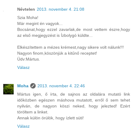
Névtelen
2013. november 4. 21:08
Szia Moha!
Már megint én vagyok...
Bocsánat,hogy ezzel zavarlak,de most vettem észre,hogy
az első megjegyzést is Ízbolygó küldte...
Elkészítettem a mézes krémest,nagy sikere volt nálunk!!!
Nagyon finom,köszönjük a kitűnő receptet!
Üdv:Mártus.
Válasz
Moha
2013. november 4. 22:46
Mártus igen, ő írta, de sajnos az oldalára mutató link
időközben egészen máshova mutatott, erről ő sem tehet
nyilván, de nagyon köszi neked, hogy jelezted! Ezért
töröltem a linket.
Annak külön örülök, hogy ízlett süti!
Válasz