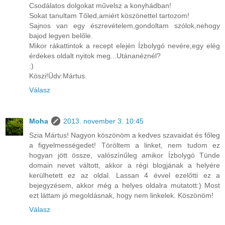
Csodálatos dolgokat művelsz a konyhádban!
Sokat tanultam Tőled,amiért köszönettel tartozom!
Sajnos van egy észrevételem,gondoltam szólok,nehogy
bajod legyen belőle.
Mikor rákattintok a recept elején Ízbolygó nevére,egy elég
érdekes oldalt nyitok meg...Utánanéznél?
:)
Köszi!Üdv:Mártus.
Válasz
Moha
2013. november 3. 10:45
Szia Mártus! Nagyon köszönöm a kedves szavaidat és főleg
a figyelmességedet! Töröltem a linket, nem tudom ez
hogyan jött össze, valószínűleg amikor Ízbolygó Tünde
domain nevet váltott, akkor a régi blogjának a helyére
kerülhetett ez az oldal. Lassan 4 évvel ezelőtti ez a
bejegyzésem, akkor még a helyes oldalra mutatott:) Most
ezt láttam jó megoldásnak, hogy nem linkelek. Köszönöm!
Válasz