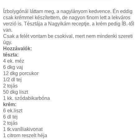
Ízbolygónál láttam meg, a nagylányom kedvence. Én eddig
csak krémmel készítettem, de nagyon finom lett a lekváros
verzió is. Tésztája a Nagyikám receptje, a krém pedig ÍB.-től
van.
Csak a felét vontam be csokival, mert nem mindenki szereti
úgy.
Hozzávalók:
tészta:
4 ek. méz
6 dkg vaj
12 dkg porcukor
1/2 dl tej
2 tojás
50 dkg liszt
1 kk. szódabikarbóna
krém:
6 ek.liszt
6 dl tej
2 tojás
1 tk.vaníliakivonat
1 citrom reszelt héja