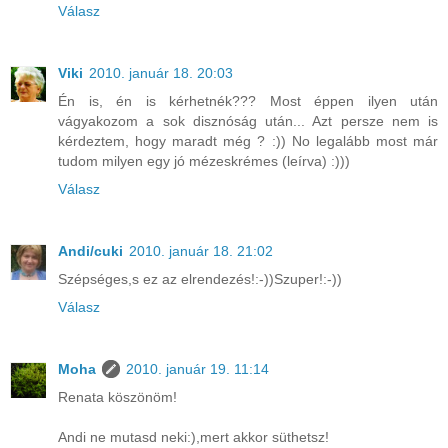
Válasz
Viki
2010. január 18. 20:03
Én is, én is kérhetnék??? Most éppen ilyen után
vágyakozom a sok disznóság után... Azt persze nem is
kérdeztem, hogy maradt még ? :)) No legalább most már
tudom milyen egy jó mézeskrémes (leírva) :)))
Válasz
Andi/cuki
2010. január 18. 21:02
Szépséges,s ez az elrendezés!:-))Szuper!:-))
Válasz
Moha
2010. január 19. 11:14
Renata köszönöm!
Andi ne mutasd neki:),mert akkor süthetsz!