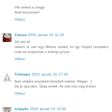
Viki neked is megy!
Andi köszönöm!
Válasz
Zsazsa
2010. január 19. 11:18
Jól néz ki!
nekem is van egy Mézes szelet( mi így hívjuk) receptem,
csak az enyémnek a krémje grízes.
Válasz
Tinkmara
2010. január 19. 17:28
Ilyet utoljára anyukám készített nekem. Régen. :(
De jó újra látni. Szép emlék. Az ízét mai naig érzem.
Válasz
szepyke
2010. január 19. 23:40