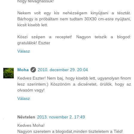
hogy felvághassuk!
Nekem volt egy kis nehézségem kinyújtani a tésztát.
Bárhogy is próbáltam nem tudtam 30X30 cm-esre nyújtani,
kicsit kisebb lett.
Köszi szépen a receptet! Nagyon tetszik a blogod:
gratulálok! Eszter
Válasz
Moha
2010. december 29. 20:04
Kedves Eszter! Nem baj, hogy kisebb lett, ugyanolyan finom
lesz szerintem:) Köszönöm a dicséretet, örülök, hogy az
olvasóm vagy!
Válasz
Névtelen
2013. november 2. 17:49
Kedves Moha!
Nagyon szeretem a blogodat,minden tiszteletem a Tiéd!