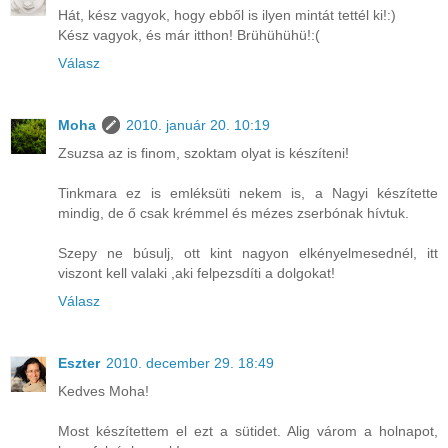
Hát, kész vagyok, hogy ebből is ilyen mintát tettél ki!:)
Kész vagyok, és már itthon! Brühühühü!:(
Válasz
Moha
2010. január 20. 10:19
Zsuzsa az is finom, szoktam olyat is készíteni!
Tinkmara ez is emléksüti nekem is, a Nagyi készítette
mindig, de ő csak krémmel és mézes zserbónak hívtuk.
Szepy ne búsulj, ott kint nagyon elkényelmesednél, itt
viszont kell valaki ,aki felpezsdíti a dolgokat!
Válasz
Eszter
2010. december 29. 18:49
Kedves Moha!
Most készítettem el ezt a sütidet. Alig várom a holnapot,