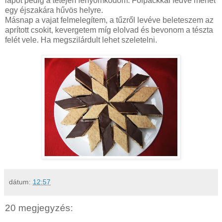
lapot pedig a tetején lenyomkodom. Folpackkal fedve mehet
egy éjszakára hűvös helyre.
Másnap a vajat felmelegítem, a tűzről levéve beleteszem az
aprított csokit, kevergetem míg elolvad és bevonom a tészta
felét vele. Ha megszilárdult lehet szeletelni.
dátum:
12:57
20 megjegyzés: