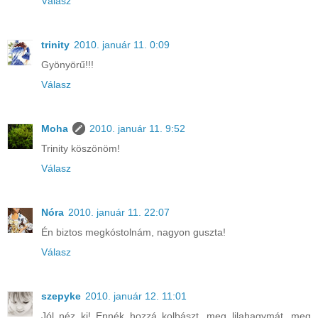
Válasz
trinity
2010. január 11. 0:09
Gyönyörű!!!
Válasz
Moha
2010. január 11. 9:52
Trinity köszönöm!
Válasz
Nóra
2010. január 11. 22:07
Én biztos megkóstolnám, nagyon guszta!
Válasz
szepyke
2010. január 12. 11:01
Jól néz ki! Ennék hozzá kolbászt, meg lilahagymát, meg