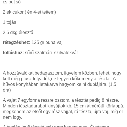
csipet só
2 ek.cukor ( én 4-et tettem)
1 tojás
2,5 dkg élesztő
rétegzéshez:
125 gr puha vaj
töltéshez:
sűrű szatmári szilvalekvár
A hozzávalókat bedagasztom, figyelem közben, lehet, hogy
kell még plusz folyadék,ne legyen kőkemény a tészta! A
hűvös konyhában letakarva hagyom kelni duplájára. (1,5
óra)
A vajat 7 egyforma részre osztom, a tésztát pedig 8 részre.
Minden tésztadarabot kinyújtok kb. 15 cm átmérőjű körlappá,
megkenem az elsőt egy rész vajjal, rá tészta, újra vaj, míg el
nem fogy.