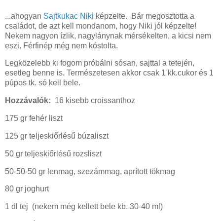
...ahogyan
Sajtkukac Niki
képzelte. Bár megosztotta a
családot, de azt kell mondanom, hogy Niki jól képzelte!
Nekem nagyon ízlik, nagylánynak mérsékelten, a kicsi nem
eszi. Férfinép még nem kóstolta.
Legközelebb ki fogom próbálni sósan, sajttal a tetején,
esetleg benne is. Természetesen akkor csak 1 kk.cukor és 1
púpos tk. só kell bele.
Hozzávalók:
16 kisebb croissanthoz
175 gr fehér liszt
125 gr teljeskiőrlésű búzaliszt
50 gr teljeskiőrlésű rozsliszt
50-50-50 gr lenmag, szezámmag, aprított tökmag
80 gr joghurt
1 dl tej (nekem még kellett bele kb. 30-40 ml)