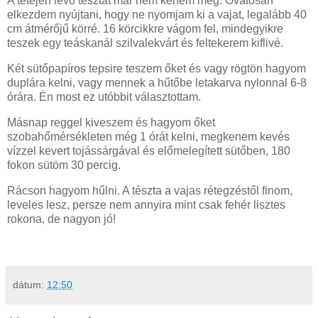
A tetején levő tésztát már nem kenem meg. Óvatosan
elkezdem nyújtani, hogy ne nyomjam ki a vajat, legalább 40
cm átmérőjű körré. 16 körcikkre vágom fel, mindegyikre
teszek egy teáskanál szilvalekvárt és feltekerem kiflivé.
Két sütőpapíros tepsire teszem őket és vagy rögtön hagyom
duplára kelni, vagy mennek a hűtőbe letakarva nylonnal 6-8
órára. Én most ez utóbbit választottam.
Másnap reggel kiveszem és hagyom őket
szobahőmérsékleten még 1 órát kelni, megkenem kevés
vízzel kevert tojássárgával és előmelegített sütőben, 180
fokon sütöm 30 percig.
Rácson hagyom hűlni. A tészta a vajas rétegzéstől finom,
leveles lesz, persze nem annyira mint csak fehér lisztes
rokona, de nagyon jó!
dátum:
12:50