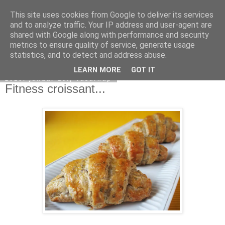
This site uses cookies from Google to deliver its services
Moha Konyha
and to analyze traffic. Your IP address and user-agent are
shared with Google along with performance and security
metrics to ensure quality of service, generate usage
statistics, and to detect and address abuse.
▼
LEARN MORE
GOT IT
2010. január 10., vasárnap
Fitness croissant...