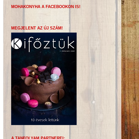
MOHAKONYHA A FACEBOOKON IS!
MEGJELENT AZ ÚJ SZÁM!
A TANFOLYAM PARTNEREI: