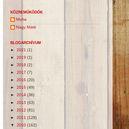
KÖZREMŰKÖDŐK
Moha
Nagy Máté
BLOGARCHÍVUM
►
2021
(1)
►
2019
(1)
►
2018
(2)
►
2017
(7)
►
2016
(20)
►
2015
(49)
►
2014
(36)
►
2013
(63)
►
2012
(81)
►
2011
(128)
▼
2010
(162)