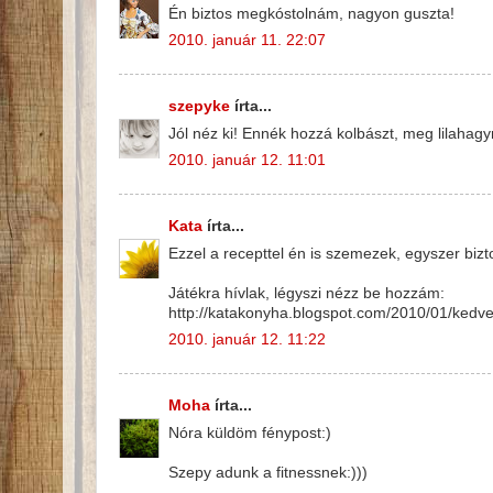
Én biztos megkóstolnám, nagyon guszta!
2010. január 11. 22:07
szepyke
írta...
Jól néz ki! Ennék hozzá kolbászt, meg lilahagy
2010. január 12. 11:01
Kata
írta...
Ezzel a recepttel én is szemezek, egyszer biztos
Játékra hívlak, légyszi nézz be hozzám:
http://katakonyha.blogspot.com/2010/01/kedve
2010. január 12. 11:22
Moha
írta...
Nóra küldöm fénypost:)
Szepy adunk a fitnessnek:)))