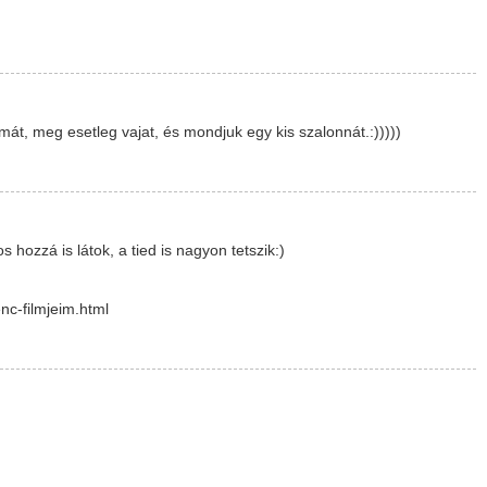
mát, meg esetleg vajat, és mondjuk egy kis szalonnát.:)))))
 hozzá is látok, a tied is nagyon tetszik:)
nc-filmjeim.html