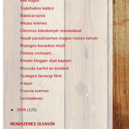
Kelt kuglóf
Tojáshabos kalács
Rákóczi-túrós
Mézes krémes
Citromos édeskenyér mandulával
Aszalt paradicsomos magos rozsos kenyér
Ropogós barackos müzli
Fitness croissant...
Kreativ blogger díjat kaptam
Morzsás karfiol és brokkoli
Szalagos farsangi fánk
A tepsi
Francia krémes
Lencseleves
►
2009
(125)
RENDSZERES OLVASÓK