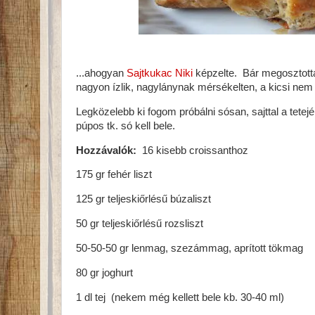
...ahogyan
Sajtkukac Niki
képzelte. Bár megosztotta
nagyon ízlik, nagylánynak mérsékelten, a kicsi nem
Legközelebb ki fogom próbálni sósan, sajttal a tete
púpos tk. só kell bele.
Hozzávalók:
16 kisebb croissanthoz
175 gr fehér liszt
125 gr teljeskiőrlésű búzaliszt
50 gr teljeskiőrlésű rozsliszt
50-50-50 gr lenmag, szezámmag, aprított tökmag
80 gr joghurt
1 dl tej (nekem még kellett bele kb. 30-40 ml)