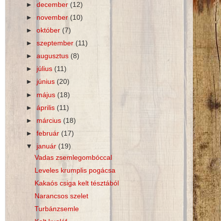
►
december
(12)
►
november
(10)
►
október
(7)
►
szeptember
(11)
►
augusztus
(8)
►
július
(11)
►
június
(20)
►
május
(18)
►
április
(11)
►
március
(18)
►
február
(17)
▼
január
(19)
Vadas zsemlegombóccal
Leveles krumplis pogácsa
Kakaós csiga kelt tésztából
Narancsos szelet
Turbánzsemle