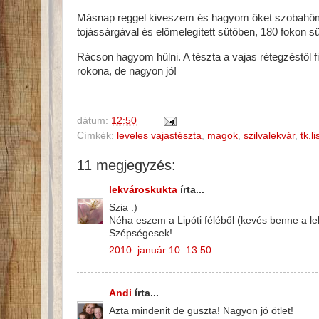
Másnap reggel kiveszem és hagyom őket szobahőmé
tojássárgával és előmelegített sütőben, 180 fokon s
Rácson hagyom hűlni. A tészta a vajas rétegzéstől f
rokona, de nagyon jó!
dátum:
12:50
Címkék:
leveles vajastészta
,
magok
,
szilvalekvár
,
tk.li
11 megjegyzés:
lekvároskukta
írta...
Szia :)
Néha eszem a Lipóti féléből (kevés benne a lek
Szépségesek!
2010. január 10. 13:50
Andi
írta...
Azta mindenit de guszta! Nagyon jó ötlet!