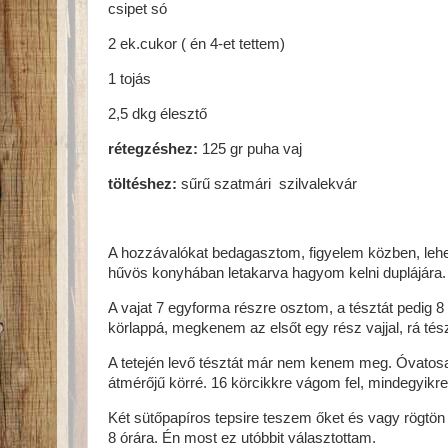
csipet só
2 ek.cukor ( én 4-et tettem)
1 tojás
2,5 dkg élesztő
rétegzéshez:
125 gr puha vaj
töltéshez:
sűrű szatmári szilvalekvár
A hozzávalókat bedagasztom, figyelem közben, lehe
hűvös konyhában letakarva hagyom kelni duplájára. 
A vajat 7 egyforma részre osztom, a tésztát pedig 8
körlappá, megkenem az elsőt egy rész vajjal, rá tész
A tetején levő tésztát már nem kenem meg. Óvatosa
átmérőjű körré. 16 körcikkre vágom fel, mindegyikre 
Két sütőpapíros tepsire teszem őket és vagy rögtön
8 órára. Én most ez utóbbit választottam.