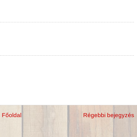
Főoldal
Régebbi bejegyzés