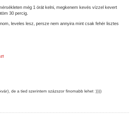
rsékleten még 1 órát kelni, megkenem kevés vízzel kevert
ütöm 30 percig.
inom, leveles lesz, persze nem annyira mint csak fehér lisztes
szt
vár), de a tied szerintem százszor finomabb lehet :))))