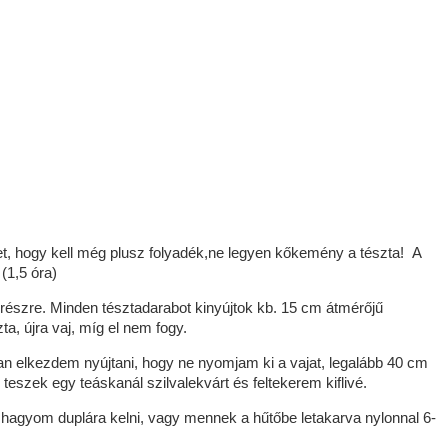
t, hogy kell még plusz folyadék,ne legyen kőkemény a tészta! A
(1,5 óra)
 részre. Minden tésztadarabot kinyújtok kb. 15 cm átmérőjű
ta, újra vaj, míg el nem fogy.
n elkezdem nyújtani, hogy ne nyomjam ki a vajat, legalább 40 cm
teszek egy teáskanál szilvalekvárt és feltekerem kiflivé.
 hagyom duplára kelni, vagy mennek a hűtőbe letakarva nylonnal 6-