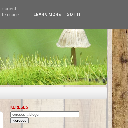
ser-agent
rate usage
LEARN MORE
GOT IT
KERESÉS