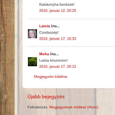
Katakonyha benézek!
2010. január 12. 20:25
Latsia
írta...
Csodaszép!
2010. január 17. 16:33
Moha
írta...
Latsia köszönöm!
2010. január 17. 20:12
Megjegyzés küldése
Újabb bejegyzés
Feliratkozás:
Megjegyzések küldése (Atom)