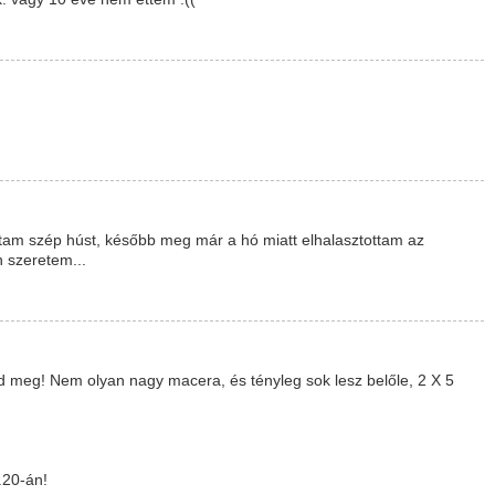
tam szép húst, később meg már a hó miatt elhalasztottam az
 szeretem...
főzd meg! Nem olyan nagy macera, és tényleg sok lesz belőle, 2 X 5
.20-án!