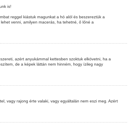
nk is!
ombat reggel kiástuk magunkat a hó alól és beszereztük a
 lehet venni, amilyen macerás, ha tehetné, ő lőné a
zereti, azért anyukámmal kettesben szoktuk elkövetni, ha a
zítem, de a képek láttán nem hinném, hogy ízileg nagy
el, vagy rajong érte valaki, vagy egyáltalán nem eszi meg. Azért