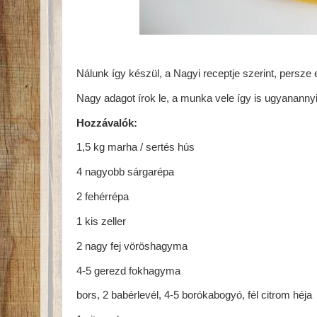
Nálunk így készül, a Nagyi receptje szerint, persze e
Nagy adagot írok le, a munka vele így is ugyanannyi
Hozzávalók:
1,5 kg marha / sertés hús
4 nagyobb sárgarépa
2 fehérrépa
1 kis zeller
2 nagy fej vöröshagyma
4-5 gerezd fokhagyma
bors, 2 babérlevél, 4-5 borókabogyó, fél citrom héja