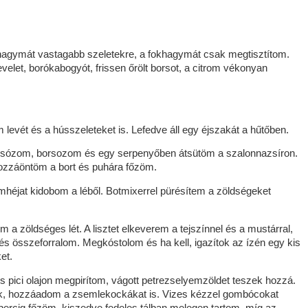
a hagymát vastagabb szeletekre, a fokhagymát csak megtisztítom.
let, borókabogyót, frissen őrölt borsot, a citrom vékonyan
m levét és a hússzeleteket is. Lefedve áll egy éjszakát a hűtőben.
 sózom, borsozom és egy serpenyőben átsütöm a szalonnazsíron.
hozzáöntöm a bort és puhára főzöm.
mhéjat kidobom a léből. Botmixerrel pürésítem a zöldségeket
 a zöldséges lét. A lisztet elkeverem a tejszínnel és a mustárral,
és összeforralom. Megkóstolom és ha kell, igazítok az ízén egy kis
et.
ici olajon megpirítom, vágott petrezselyemzöldet teszek hozzá.
everek, hozzáadom a zsemlekockákat is. Vizes kézzel gombócokat