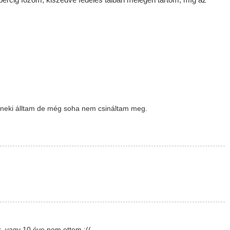
percig főzöm, kiszedve fedeles tálban melegen tartom, míg az
r neki álltam de még soha nem csináltam meg.
. vagy 10 éve nem ettem :((