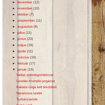
►
december
(12)
►
november
(10)
►
október
(7)
►
szeptember
(11)
►
augusztus
(8)
►
július
(11)
►
június
(20)
►
május
(18)
►
április
(11)
►
március
(18)
►
február
(17)
▼
január
(19)
Vadas zsemlegombóccal
Leveles krumplis pogácsa
Kakaós csiga kelt tésztából
Narancsos szelet
Turbánzsemle