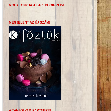
MOHAKONYHA A FACEBOOKON IS!
MEGJELENT AZ ÚJ SZÁM!
A TANFOLYAM PARTNEREI: