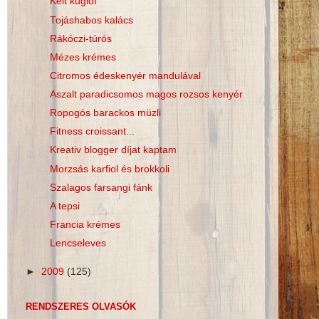
Kelt kuglóf
Tojáshabos kalács
Rákóczi-túrós
Mézes krémes
Citromos édeskenyér mandulával
Aszalt paradicsomos magos rozsos kenyér
Ropogós barackos müzli
Fitness croissant...
Kreativ blogger díjat kaptam
Morzsás karfiol és brokkoli
Szalagos farsangi fánk
A tepsi
Francia krémes
Lencseleves
►
2009
(125)
RENDSZERES OLVASÓK