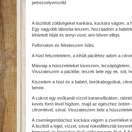
petrezselyemzöld
A tisztított zöldségeket karikára, kockára vágom, 
Egy nagyobb lábosba teszem, hozzáadom a babérleve
lehántolt héját és annyi vizet, ami bőven ellepi.
Felforralom és félreteszem hűlni.
A húst felszeletelem, a kihűlt pácléhez adom a citro
Másnap a hússzeleteket kiveszem, lecsöpögtetem,
Visszateszem a páclébe, teszek bele egy ek. sót, 
Kiszedem a húst és a babért, borókabogyókat, citro
benne.
A cukrot egy evőkanál vízzel karamellizálom, ráöntöm
kevés forró lével hígítom, majd az egészhez öntöm 
citromlével, sóval. Visszateszem bele a hússzeletek
A zsemlegombóchoz kockára vágom a zsemléket és p
A lisztből a tejjel, vízzel, sóval nokedlitésztát k