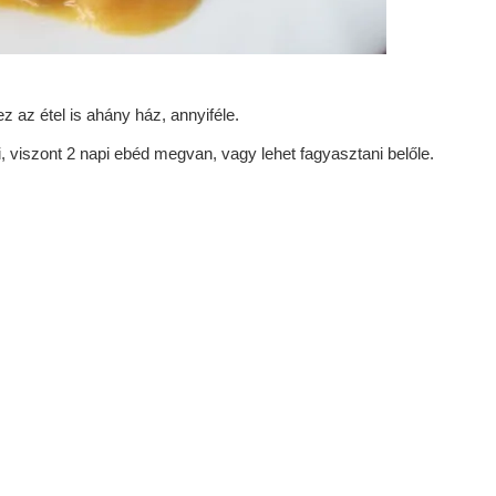
z az étel is ahány ház, annyiféle.
, viszont 2 napi ebéd megvan, vagy lehet fagyasztani belőle.