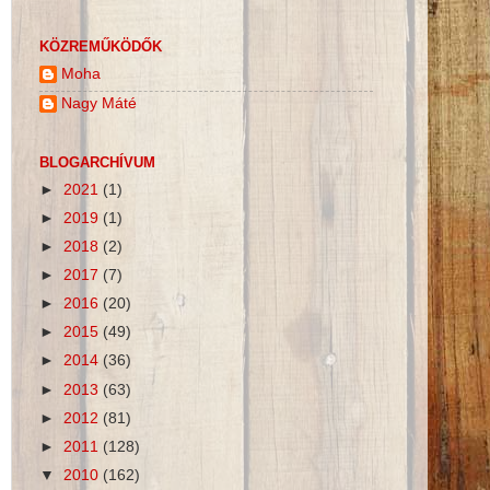
KÖZREMŰKÖDŐK
Moha
Nagy Máté
BLOGARCHÍVUM
►
2021
(1)
►
2019
(1)
►
2018
(2)
►
2017
(7)
►
2016
(20)
►
2015
(49)
►
2014
(36)
►
2013
(63)
►
2012
(81)
►
2011
(128)
▼
2010
(162)