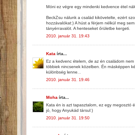
Móni ez végre egy mindenki kedvence étel nálu
BeckZsu nálunk a család kikövetelte, ezért sz
hozzávalókat:) A húst a férjem nélkül meg sem
tányérravalót. A henteseket őrületbe kergeti.
2010. január 31. 19:43
Kata
írta...
Ez a kedvenc ételem, de az én családom nem s
többiek nincsenek közelben. Én másképpen kés
különbség lenne...
2010. január 31. 19:46
Moha
írta...
Kata én is azt tapasztalom, ez egy megosztó ét
jó, hogy Anyukád társul:)
2010. január 31. 19:50