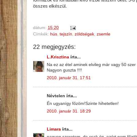
formázok és forrásban lévő vízbe teszem őket. 5-8 
összes elkészül.
dátum:
15:20
Címkék:
hús
,
tejszín
,
zöldségek
,
zsemle
22 megjegyzés:
L.Krisztina
írta...
Na ez az étel aminek elvileg már vagy 50 sze
Nagyon guszta !!!!
2010. január 31. 17:51
Névtelen írta...
Én ugyanígy főzöm!Szinte hihetetlen!
2010. január 31. 18:29
Limara
írta...
nagyon szeretem, de csak én, ezért nem főzök