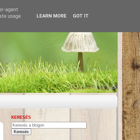
ser-agent
rate usage
LEARN MORE
GOT IT
KERESÉS