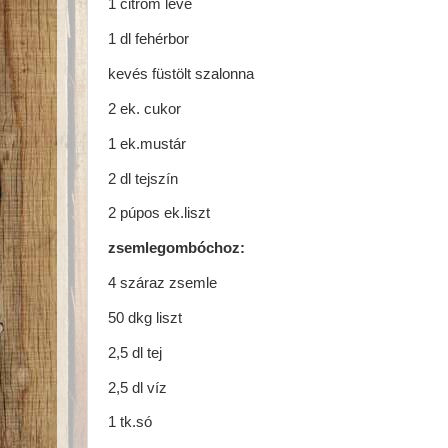
1 citrom leve
1 dl fehérbor
kevés füstölt szalonna
2 ek. cukor
1 ek.mustár
2 dl tejszín
2 púpos ek.liszt
zsemlegombóchoz:
4 száraz zsemle
50 dkg liszt
2,5 dl tej
2,5 dl víz
1 tk.só