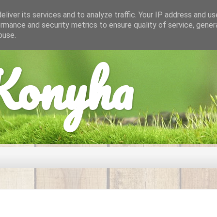
liver its services and to analyze traffic. Your IP address and u
rmance and security metrics to ensure quality of service, gene
buse.
onyha