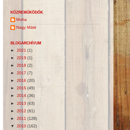
KÖZREMŰKÖDŐK
Moha
Nagy Máté
BLOGARCHÍVUM
►
2021
(1)
►
2019
(1)
►
2018
(2)
►
2017
(7)
►
2016
(20)
►
2015
(49)
►
2014
(36)
►
2013
(63)
►
2012
(81)
►
2011
(128)
▼
2010
(162)