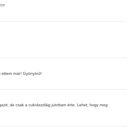
!!!
n ettem már! Gyönyörű!
azit, de csak a cukrászdáig jutottam érte. Lehet, hogy meg