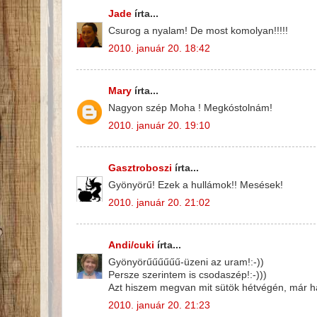
Jade
írta...
Csurog a nyalam! De most komolyan!!!!!
2010. január 20. 18:42
Mary
írta...
Nagyon szép Moha ! Megkóstolnám!
2010. január 20. 19:10
Gasztroboszi
írta...
Gyönyörű! Ezek a hullámok!! Mesések!
2010. január 20. 21:02
Andi/cuki
írta...
Gyönyörűűűűűű-üzeni az uram!:-))
Persze szerintem is csodaszép!:-)))
Azt hiszem megvan mit sütök hétvégén, már ha
2010. január 20. 21:23