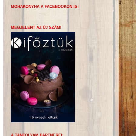
MOHAKONYHA A FACEBOOKON IS!
MEGJELENT AZ ÚJ SZÁM!
A TANFOLYAM PARTNEREI: