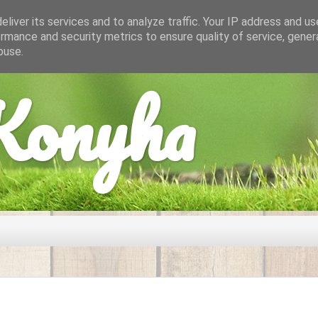
liver its services and to analyze traffic. Your IP address and u
rmance and security metrics to ensure quality of service, gene
buse.
onyha