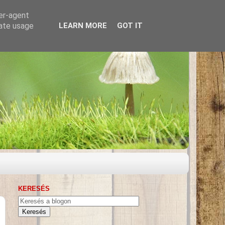
ser-agent
rate usage
LEARN MORE
GOT IT
KERESÉS