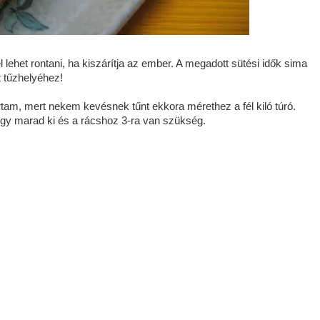
lehet rontani, ha kiszárítja az ember. A megadott sütési idők sima
t tűzhelyéhez!
lírtam, mert nekem kevésnek tűnt ekkora mérethez a fél kiló túró.
 egy marad ki és a rácshoz 3-ra van szükség.