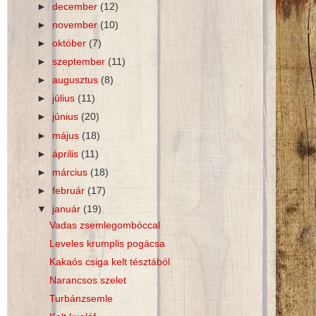
►
december
(12)
►
november
(10)
►
október
(7)
►
szeptember
(11)
►
augusztus
(8)
►
július
(11)
►
június
(20)
►
május
(18)
►
április
(11)
►
március
(18)
►
február
(17)
▼
január
(19)
Vadas zsemlegombóccal
Leveles krumplis pogácsa
Kakaós csiga kelt tésztából
Narancsos szelet
Turbánzsemle