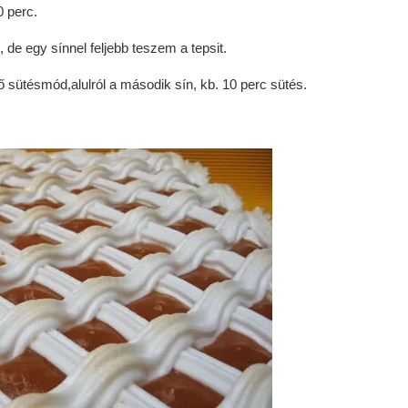
0 perc.
de egy sínnel feljebb teszem a tepsit.
ő sütésmód,alulról a második sín, kb. 10 perc sütés.