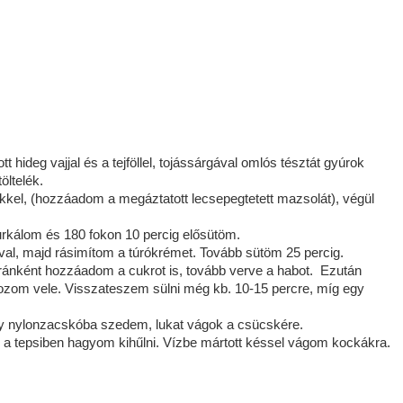
 hideg vajjal és a tejföllel, tojássárgával omlós tésztát gyúrok
öltelék.
tőkkel, (hozzáadom a megáztatott lecsepegtetett mazsolát), végül
zurkálom és 180 fokon 10 percig elősütöm.
, majd rásimítom a túrókrémet. Tovább sütöm 25 percig.
ánként hozzáadom a cukrot is, tovább verve a habot. Ezután
sozom vele. Visszateszem sülni még kb. 10-15 percre, míg egy
egy nylonzacskóba szedem, lukat vágok a csücskére.
a tepsiben hagyom kihűlni. Vízbe mártott késsel vágom kockákra.