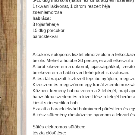
5-10 dkg mazsola (nálam ez kimarad,nem szeretik)
1 tk.vaníliakivonat, 1 citrom reszelt héja
zsemlemorzsa
habrács:
3 tojásfehérje
15 dkg porcukor
baracklekvár
A cukros sütőporos lisztet elmorzsolom a felkockázott
belőle. Mehet a hűtőbe 30 percre, ezalatt elkészül a t
A túrót kikeverem a cukorral, tojássárgákkal, ízesí
belekeverem a habbá vert fehérjéket is óvatosan.
A tésztát vajazott lisztezett tepsibe nyújtom, megs
Kiveszem és megszórom egy kanál zsemlemorzsával
Közben kemény habbá verem a 3 fehérjét, majd apr
habzsákba szedem és a kivett tészta tetejét berác
kicsit színesedik a hab.
Ezalatt a baracklekvárt botmixerrel pürésítem és 
A kész sütemény rácsközeibe nyomom a lekvárt és 
Sütés elektromos sütőben:
tészta elősütése: