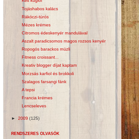
Kelt kuglóf
Tojáshabos kalács
Rákóczi-túrós
Mézes krémes
Citromos édeskenyér mandulával
Aszalt paradicsomos magos rozsos kenyér
Ropogós barackos müzli
Fitness croissant...
Kreativ blogger díjat kaptam
Morzsás karfiol és brokkoli
Szalagos farsangi fánk
A tepsi
Francia krémes
Lencseleves
►
2009
(125)
RENDSZERES OLVASÓK