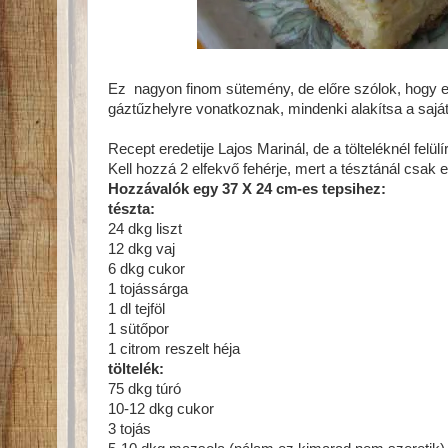
Ez nagyon finom sütemény, de előre szólok, hogy el 
gáztűzhelyre vonatkoznak, mindenki alakítsa a sajá
Recept eredetije Lajos Marinál, de a tölteléknél felü
Kell hozzá 2 elfekvő fehérje, mert a tésztánál csak
Hozzávalók egy 37 X 24 cm-es tepsihez:
tészta:
24 dkg liszt
12 dkg vaj
6 dkg cukor
1 tojássárga
1 dl tejföl
1 sütőpor
1 citrom reszelt héja
töltelék:
75 dkg túró
10-12 dkg cukor
3 tojás