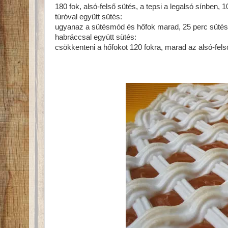
180 fok, alsó-felső sütés, a tepsi a legalsó sínben, 1
túróval együtt sütés:
ugyanaz a sütésmód és hőfok marad, 25 perc sütés, 
habráccsal együtt sütés:
csökkenteni a hőfokot 120 fokra, marad az alsó-fels