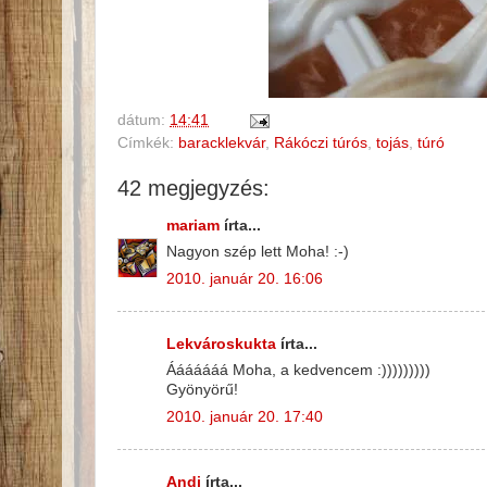
dátum:
14:41
Címkék:
baracklekvár
,
Rákóczi túrós
,
tojás
,
túró
42 megjegyzés:
mariam
írta...
Nagyon szép lett Moha! :-)
2010. január 20. 16:06
Lekvároskukta
írta...
Ááááááá Moha, a kedvencem :)))))))))
Gyönyörű!
2010. január 20. 17:40
Andi
írta...