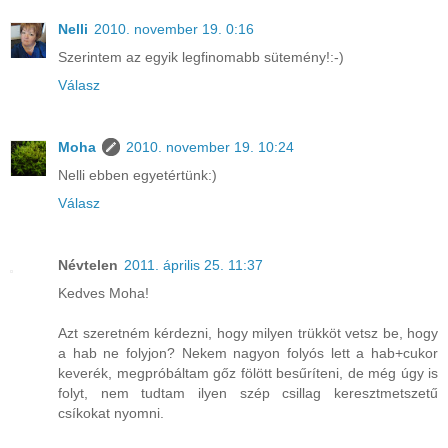
Nelli
2010. november 19. 0:16
Szerintem az egyik legfinomabb sütemény!:-)
Válasz
Moha
2010. november 19. 10:24
Nelli ebben egyetértünk:)
Válasz
Névtelen
2011. április 25. 11:37
Kedves Moha!
Azt szeretném kérdezni, hogy milyen trükköt vetsz be, hogy
a hab ne folyjon? Nekem nagyon folyós lett a hab+cukor
keverék, megpróbáltam gőz fölött besűríteni, de még úgy is
folyt, nem tudtam ilyen szép csillag keresztmetszetű
csíkokat nyomni.