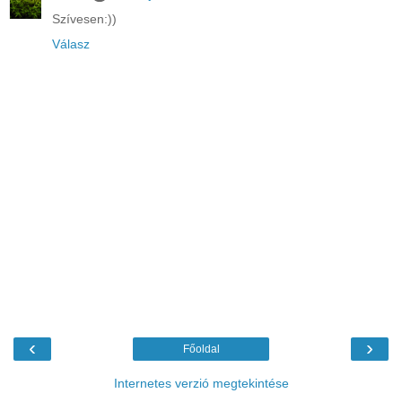
Szívesen:))
Válasz
‹
›
Főoldal
Internetes verzió megtekintése