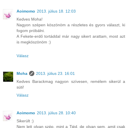
Aoimomo
2013. július 18. 12:03
Kedves Moha!
Nagyon szépen köszönöm a részletes és gyors választ, ki
fogom próbálni.
A Fekete-erdő tortáddal már nagy sikert arattam, most azt
is megköszönöm :)
Válasz
Moha
2013. július 23. 16:01
Kedves Barackmag nagyon szívesen, remélem sikerül a
süti!
Válasz
Aoimomo
2013. július 28. 10:40
Sikerült :)
Nem lett olyan szép, mint a Tiéd, de olyan sem, amit csak