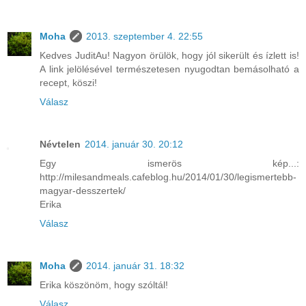
Moha
2013. szeptember 4. 22:55
Kedves JuditAu! Nagyon örülök, hogy jól sikerült és ízlett is!
A link jelölésével természetesen nyugodtan bemásolható a
recept, köszi!
Válasz
Névtelen
2014. január 30. 20:12
Egy ismerös kép...:
http://milesandmeals.cafeblog.hu/2014/01/30/legismertebb-
magyar-desszertek/
Erika
Válasz
Moha
2014. január 31. 18:32
Erika köszönöm, hogy szóltál!
Válasz