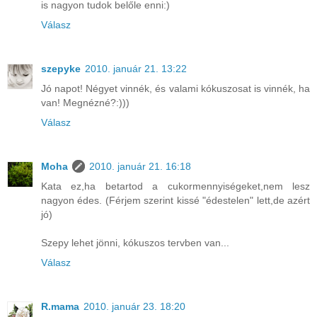
is nagyon tudok belőle enni:)
Válasz
szepyke
2010. január 21. 13:22
Jó napot! Négyet vinnék, és valami kókuszosat is vinnék, ha
van! Megnézné?:)))
Válasz
Moha
2010. január 21. 16:18
Kata ez,ha betartod a cukormennyiségeket,nem lesz
nagyon édes. (Férjem szerint kissé "édestelen" lett,de azért
jó)
Szepy lehet jönni, kókuszos tervben van...
Válasz
R.mama
2010. január 23. 18:20