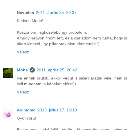
Névtelen
2011. április 25. 20:37
Kedves Moha!
Köszönöm, legközelebb így próbálom.
Amúgy nagyon finom lett, és a családom nem tudta, hogy is
akart kinézni, így pillanatok alatt eltüntették :)
Válasz
Moha
2011. április 25. 20:42
Na ennek örülök, akkor végül is sikert arattál vele, nem is
kell mutogatni a képeket előre:))
Válasz
Aoimomo
2013. július 17. 16:10
Gyönyörű!
Elektromos, alul-felül sütős, légkeverős meg minden