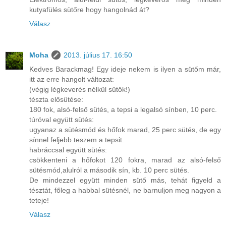
kutyafülés sütőre hogy hangolnád át?
Válasz
Moha
2013. július 17. 16:50
Kedves Barackmag! Egy ideje nekem is ilyen a sütőm már,
itt az erre hangolt változat:
(végig légkeverés nélkül sütök!)
tészta elősütése:
180 fok, alsó-felső sütés, a tepsi a legalsó sínben, 10 perc.
túróval együtt sütés:
ugyanaz a sütésmód és hőfok marad, 25 perc sütés, de egy
sínnel feljebb teszem a tepsit.
habráccsal együtt sütés:
csökkenteni a hőfokot 120 fokra, marad az alsó-felső
sütésmód,alulról a második sín, kb. 10 perc sütés.
De mindezzel együtt minden sütő más, tehát figyeld a
tésztát, főleg a habbal sütésnél, ne barnuljon meg nagyon a
teteje!
Válasz