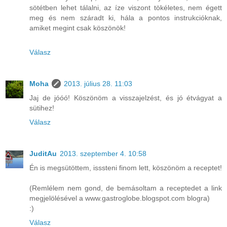
sötétben lehet tálalni, az íze viszont tökéletes, nem égett
meg és nem száradt ki, hála a pontos instrukcióknak,
amiket megint csak köszönök!
Válasz
Moha
2013. július 28. 11:03
Jaj de jóóó! Köszönöm a visszajelzést, és jó étvágyat a
sütihez!
Válasz
JuditAu
2013. szeptember 4. 10:58
Én is megsütöttem, isssteni finom lett, köszönöm a receptet!
(Remlélem nem gond, de bemásoltam a receptedet a link
megjelölésével a www.gastroglobe.blogspot.com blogra)
:)
Válasz