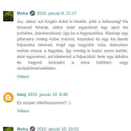
Moha
2015. január 8. 21:27
Juc, akkor azt fürgén dobd ki inkább, jobb a békesség! Ha
kimarad fehérje, akkor tedd egyesével egy apró kis
pohárba, (kávéscsésze) úgy be a fagyasztóba. Másnap egy
pillanatra meleg vízbe mártod, kiszeded és egy kis darab
folpackba tekered, majd egy nagyobb műa. dobozban
mehet vissza a fagyóba. Így mindig ki tudsz venni belőle,
akár egyesével, azt kitekered a folpackból, bele egy tálkába
és hagyod kiolvadni a sima hűtőben, vagy
szobahőmérsékleten.
Válasz
tiduj
2015. január 10. 8:48
Ez szuper otlet!koszonom!! :)
Válasz
Moha
2015. január 10. 20:01