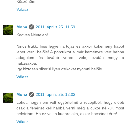
Köszönöm!
Válasz
Moha
2011. április 25. 11:59
Kedves Névtelen!
Nincs trükk, friss legyen a tojás és akkor kőkemény habot
lehet verni belőle! A porcukrot a már keményre vert habba
adagolom és tovább verem vele, ezután megy a
habzsákba.
Így biztosan sikerül ilyen csíkokat nyomni belőle.
Válasz
Moha
2011. április 25. 12:02
Lehet, hogy nem volt egyértelmű a receptből, hogy előbb
csak a fehérjét kell habbá verni még a cukor nélkül, most
beleírtam! Ha ez volt a kudarc oka, akkor bocsánat érte!
Válasz