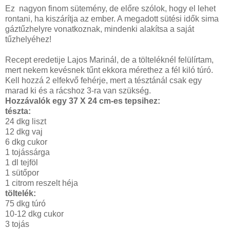
Ez nagyon finom sütemény, de előre szólok, hogy el lehet
rontani, ha kiszárítja az ember. A megadott sütési idők sima
gáztűzhelyre vonatkoznak, mindenki alakítsa a saját
tűzhelyéhez!
Recept eredetije Lajos Marinál, de a tölteléknél felülírtam,
mert nekem kevésnek tűnt ekkora mérethez a fél kiló túró.
Kell hozzá 2 elfekvő fehérje, mert a tésztánál csak egy
marad ki és a rácshoz 3-ra van szükség.
Hozzávalók egy 37 X 24 cm-es tepsihez:
tészta:
24 dkg liszt
12 dkg vaj
6 dkg cukor
1 tojássárga
1 dl tejföl
1 sütőpor
1 citrom reszelt héja
töltelék:
75 dkg túró
10-12 dkg cukor
3 tojás