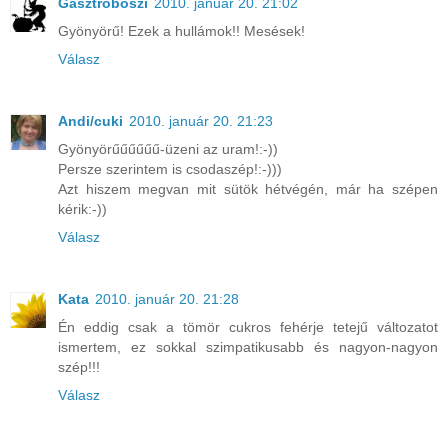
Gasztroboszi
2010. január 20. 21:02
Gyönyörű! Ezek a hullámok!! Mesések!
Válasz
Andi/cuki
2010. január 20. 21:23
Gyönyörűűűűűű-üzeni az uram!:-))
Persze szerintem is csodaszép!:-)))
Azt hiszem megvan mit sütök hétvégén, már ha szépen
kérik:-))
Válasz
Kata
2010. január 20. 21:28
Én eddig csak a tömör cukros fehérje tetejű változatot
ismertem, ez sokkal szimpatikusabb és nagyon-nagyon
szép!!!
Válasz