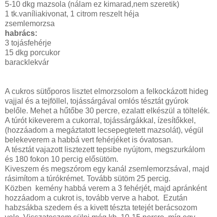
5-10 dkg mazsola (nálam ez kimarad,nem szeretik)
1 tk.vaníliakivonat, 1 citrom reszelt héja
zsemlemorzsa
habrács:
3 tojásfehérje
15 dkg porcukor
baracklekvár
A cukros sütőporos lisztet elmorzsolom a felkockázott hideg
vajjal és a tejföllel, tojássárgával omlós tésztát gyúrok
belőle. Mehet a hűtőbe 30 percre, ezalatt elkészül a töltelék.
A túrót kikeverem a cukorral, tojássárgákkal, ízesítőkkel,
(hozzáadom a megáztatott lecsepegtetett mazsolát), végül
belekeverem a habbá vert fehérjéket is óvatosan.
A tésztát vajazott lisztezett tepsibe nyújtom, megszurkálom
és 180 fokon 10 percig elősütöm.
Kiveszem és megszórom egy kanál zsemlemorzsával, majd
rásimítom a túrókrémet. Tovább sütöm 25 percig.
Közben kemény habbá verem a 3 fehérjét, majd apránként
hozzáadom a cukrot is, tovább verve a habot. Ezután
habzsákba szedem és a kivett tészta tetejét berácsozom