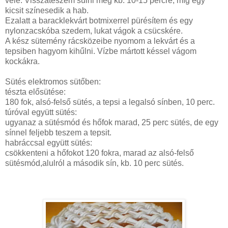
vele. Visszateszem sülni még kb. 10-15 percre, míg egy
kicsit színesedik a hab.
Ezalatt a baracklekvárt botmixerrel pürésítem és egy
nylonzacskóba szedem, lukat vágok a csücskére.
A kész sütemény rácsközeibe nyomom a lekvárt és a
tepsiben hagyom kihűlni. Vízbe mártott késsel vágom
kockákra.
Sütés elektromos sütőben:
tészta elősütése:
180 fok, alsó-felső sütés, a tepsi a legalsó sínben, 10 perc.
túróval együtt sütés:
ugyanaz a sütésmód és hőfok marad, 25 perc sütés, de egy
sínnel feljebb teszem a tepsit.
habráccsal együtt sütés:
csökkenteni a hőfokot 120 fokra, marad az alsó-felső
sütésmód,alulról a második sín, kb. 10 perc sütés.