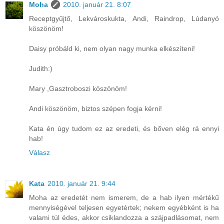
Moha
2010. január 21. 8:07
Receptgyűjtő, Lekvároskukta, Andi, Raindrop, Lúdanyó
köszönöm!
Daisy próbáld ki, nem olyan nagy munka elkészíteni!
Judith:)
Mary ,Gasztroboszi köszönöm!
Andi köszönöm, biztos szépen fogja kérni!
Kata én úgy tudom ez az eredeti, és bőven elég rá ennyi
hab!
Válasz
Kata
2010. január 21. 9:44
Moha az eredetét nem ismerem, de a hab ilyen mértékű
mennyiségével teljesen egyetértek; nekem egyébként is ha
valami túl édes, akkor csiklandozza a szájpadlásomat, nem