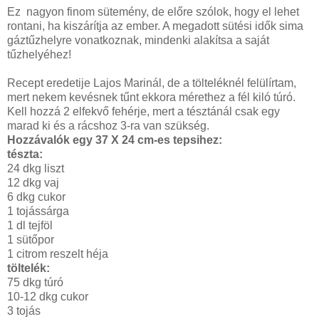
Ez nagyon finom sütemény, de előre szólok, hogy el lehet
rontani, ha kiszárítja az ember. A megadott sütési idők sima
gáztűzhelyre vonatkoznak, mindenki alakítsa a saját
tűzhelyéhez!
Recept eredetije Lajos Marinál, de a tölteléknél felülírtam,
mert nekem kevésnek tűnt ekkora mérethez a fél kiló túró.
Kell hozzá 2 elfekvő fehérje, mert a tésztánál csak egy
marad ki és a rácshoz 3-ra van szükség.
Hozzávalók egy 37 X 24 cm-es tepsihez:
tészta:
24 dkg liszt
12 dkg vaj
6 dkg cukor
1 tojássárga
1 dl tejföl
1 sütőpor
1 citrom reszelt héja
töltelék:
75 dkg túró
10-12 dkg cukor
3 tojás