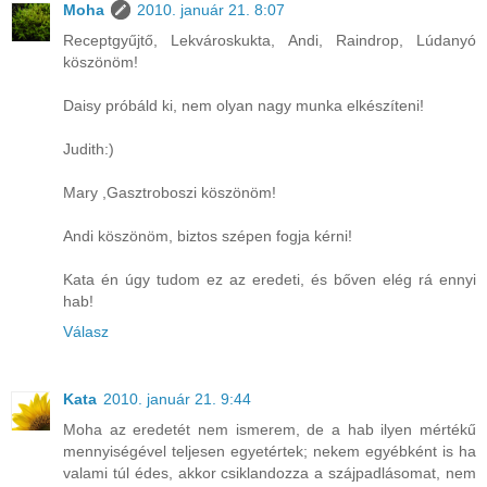
Moha
2010. január 21. 8:07
Receptgyűjtő, Lekvároskukta, Andi, Raindrop, Lúdanyó
köszönöm!
Daisy próbáld ki, nem olyan nagy munka elkészíteni!
Judith:)
Mary ,Gasztroboszi köszönöm!
Andi köszönöm, biztos szépen fogja kérni!
Kata én úgy tudom ez az eredeti, és bőven elég rá ennyi
hab!
Válasz
Kata
2010. január 21. 9:44
Moha az eredetét nem ismerem, de a hab ilyen mértékű
mennyiségével teljesen egyetértek; nekem egyébként is ha
valami túl édes, akkor csiklandozza a szájpadlásomat, nem