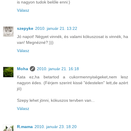
is nagyon tudok belőle enni:)
Válasz
szepyke
2010. január 21. 13:22
Jó napot! Négyet vinnék, és valami kókuszosat is vinnék, ha
van! Megnézné?:)))
Válasz
Moha
2010. január 21. 16:18
Kata ez,ha betartod a cukormennyiségeket,nem lesz
nagyon édes. (Férjem szerint kissé "édestelen" lett,de azért
jó)
Szepy lehet jönni, kókuszos tervben van...
Válasz
R.mama
2010. január 23. 18:20