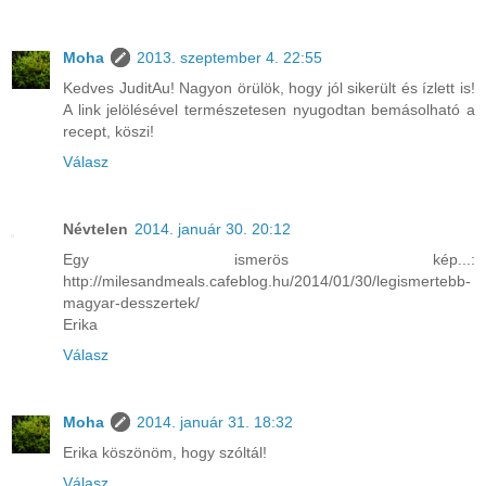
Moha
2013. szeptember 4. 22:55
Kedves JuditAu! Nagyon örülök, hogy jól sikerült és ízlett is!
A link jelölésével természetesen nyugodtan bemásolható a
recept, köszi!
Válasz
Névtelen
2014. január 30. 20:12
Egy ismerös kép...:
http://milesandmeals.cafeblog.hu/2014/01/30/legismertebb-
magyar-desszertek/
Erika
Válasz
Moha
2014. január 31. 18:32
Erika köszönöm, hogy szóltál!
Válasz