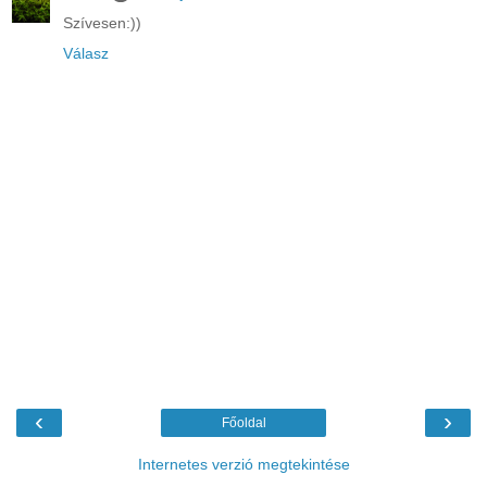
Szívesen:))
Válasz
‹
›
Főoldal
Internetes verzió megtekintése