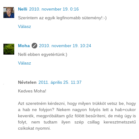
Nelli
2010. november 19. 0:16
Szerintem az egyik legfinomabb sütemény!:-)
Válasz
Moha
2010. november 19. 10:24
Nelli ebben egyetértünk:)
Válasz
Névtelen
2011. április 25. 11:37
Kedves Moha!
Azt szeretném kérdezni, hogy milyen trükköt vetsz be, hogy
a hab ne folyjon? Nekem nagyon folyós lett a hab+cukor
keverék, megpróbáltam gőz fölött besűríteni, de még úgy is
folyt, nem tudtam ilyen szép csillag keresztmetszetű
csíkokat nyomni.