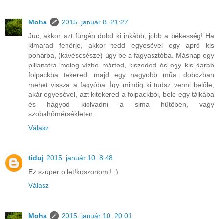
Moha
2015. január 8. 21:27
Juc, akkor azt fürgén dobd ki inkább, jobb a békesség! Ha
kimarad fehérje, akkor tedd egyesével egy apró kis
pohárba, (kávéscsésze) úgy be a fagyasztóba. Másnap egy
pillanatra meleg vízbe mártod, kiszeded és egy kis darab
folpackba tekered, majd egy nagyobb műa. dobozban
mehet vissza a fagyóba. Így mindig ki tudsz venni belőle,
akár egyesével, azt kitekered a folpackból, bele egy tálkába
és hagyod kiolvadni a sima hűtőben, vagy
szobahőmérsékleten.
Válasz
tiduj
2015. január 10. 8:48
Ez szuper otlet!koszonom!! :)
Válasz
Moha
2015. január 10. 20:01