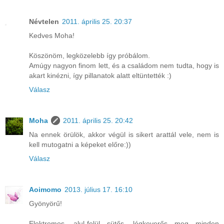
Névtelen
2011. április 25. 20:37
Kedves Moha!
Köszönöm, legközelebb így próbálom.
Amúgy nagyon finom lett, és a családom nem tudta, hogy is
akart kinézni, így pillanatok alatt eltüntették :)
Válasz
Moha
2011. április 25. 20:42
Na ennek örülök, akkor végül is sikert arattál vele, nem is
kell mutogatni a képeket előre:))
Válasz
Aoimomo
2013. július 17. 16:10
Gyönyörű!
Elektromos, alul-felül sütős, légkeverős meg minden