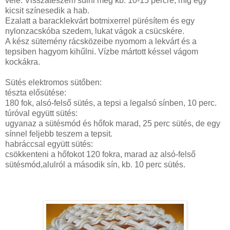
vele. Visszateszem sülni még kb. 10-15 percre, míg egy
kicsit színesedik a hab.
Ezalatt a baracklekvárt botmixerrel pürésítem és egy
nylonzacskóba szedem, lukat vágok a csücskére.
A kész sütemény rácsközeibe nyomom a lekvárt és a
tepsiben hagyom kihűlni. Vízbe mártott késsel vágom
kockákra.
Sütés elektromos sütőben:
tészta elősütése:
180 fok, alsó-felső sütés, a tepsi a legalsó sínben, 10 perc.
túróval együtt sütés:
ugyanaz a sütésmód és hőfok marad, 25 perc sütés, de egy
sínnel feljebb teszem a tepsit.
habráccsal együtt sütés:
csökkenteni a hőfokot 120 fokra, marad az alsó-felső
sütésmód,alulról a második sín, kb. 10 perc sütés.