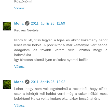
Köszönöm!
Válasz
Moha
2011. április 25. 11:59
Kedves Névtelen!
Nincs trükk, friss legyen a tojás és akkor kőkemény habot
lehet verni belőle! A porcukrot a már keményre vert habba
adagolom és tovább verem vele, ezután megy a
habzsákba.
Így biztosan sikerül ilyen csíkokat nyomni belőle.
Válasz
Moha
2011. április 25. 12:02
Lehet, hogy nem volt egyértelmű a receptből, hogy előbb
csak a fehérjét kell habbá verni még a cukor nélkül, most
beleírtam! Ha ez volt a kudarc oka, akkor bocsánat érte!
Válasz