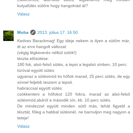
kutyafülés sütőre hogy hangolnád át?
Válasz
Moha
2013. július 17. 16:50
Kedves Barackmag! Egy ideje nekem is ilyen a sütőm már,
itt az erre hangolt változat:
(végig légkeverés nélkül sütök!)
tészta elősütése:
180 fok, alsó-felső sütés, a tepsi a legalsó sínben, 10 perc.
túróval együtt sütés:
ugyanaz a sütésmód és hőfok marad, 25 perc sütés, de egy
sínnel feljebb teszem a tepsit.
habráccsal együtt sütés:
csökkenteni a hőfokot 120 fokra, marad az alsó-felső
sütésmód,alulról a második sín, kb. 10 perc sütés.
De mindezzel együtt minden sütő más, tehát figyeld a
tésztát, főleg a habbal sütésnél, ne barnuljon meg nagyon a
teteje!
Válasz