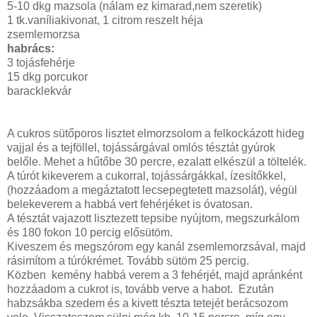
5-10 dkg mazsola (nálam ez kimarad,nem szeretik)
1 tk.vaníliakivonat, 1 citrom reszelt héja
zsemlemorzsa
habrács:
3 tojásfehérje
15 dkg porcukor
baracklekvár
A cukros sütőporos lisztet elmorzsolom a felkockázott hideg
vajjal és a tejföllel, tojássárgával omlós tésztát gyúrok
belőle. Mehet a hűtőbe 30 percre, ezalatt elkészül a töltelék.
A túrót kikeverem a cukorral, tojássárgákkal, ízesítőkkel,
(hozzáadom a megáztatott lecsepegtetett mazsolát), végül
belekeverem a habbá vert fehérjéket is óvatosan.
A tésztát vajazott lisztezett tepsibe nyújtom, megszurkálom
és 180 fokon 10 percig elősütöm.
Kiveszem és megszórom egy kanál zsemlemorzsával, majd
rásimítom a túrókrémet. Tovább sütöm 25 percig.
Közben kemény habbá verem a 3 fehérjét, majd apránként
hozzáadom a cukrot is, tovább verve a habot. Ezután
habzsákba szedem és a kivett tészta tetejét berácsozom