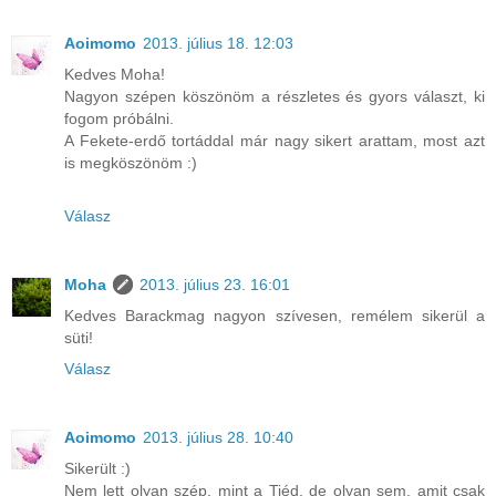
Aoimomo
2013. július 18. 12:03
Kedves Moha!
Nagyon szépen köszönöm a részletes és gyors választ, ki
fogom próbálni.
A Fekete-erdő tortáddal már nagy sikert arattam, most azt
is megköszönöm :)
Válasz
Moha
2013. július 23. 16:01
Kedves Barackmag nagyon szívesen, remélem sikerül a
süti!
Válasz
Aoimomo
2013. július 28. 10:40
Sikerült :)
Nem lett olyan szép, mint a Tiéd, de olyan sem, amit csak