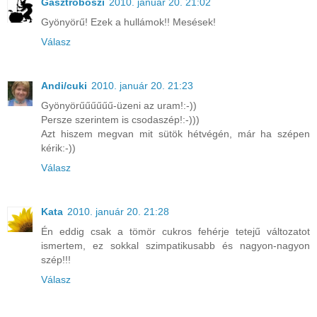
Gasztroboszi
2010. január 20. 21:02
Gyönyörű! Ezek a hullámok!! Mesések!
Válasz
Andi/cuki
2010. január 20. 21:23
Gyönyörűűűűűű-üzeni az uram!:-))
Persze szerintem is csodaszép!:-)))
Azt hiszem megvan mit sütök hétvégén, már ha szépen
kérik:-))
Válasz
Kata
2010. január 20. 21:28
Én eddig csak a tömör cukros fehérje tetejű változatot
ismertem, ez sokkal szimpatikusabb és nagyon-nagyon
szép!!!
Válasz