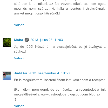
sötétben lehet tálalni, az íze viszont tökéletes, nem égett
meg és nem száradt ki, hála a pontos instrukcióknak,
amiket megint csak köszönök!
Válasz
Moha
2013. július 28. 11:03
Jaj de jóóó! Köszönöm a visszajelzést, és jó étvágyat a
sütihez!
Válasz
JuditAu
2013. szeptember 4. 10:58
Én is megsütöttem, isssteni finom lett, köszönöm a receptet!
(Remlélem nem gond, de bemásoltam a receptedet a link
megjelölésével a www.gastroglobe.blogspot.com blogra)
:)
Válasz