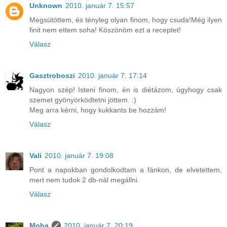
Unknown
2010. január 7. 15:57
Megsütöttem, és tényleg olyan finom, hogy csuda!Még ilyen
finit nem ettem soha! Köszönöm ezt a receptet!
Válasz
Gasztroboszi
2010. január 7. 17:14
Nagyon szép! Isteni finom, én is diétázom, úgyhogy csak
szemet gyönyörködtetni jöttem. :)
Meg arra kérni, hogy kukkants be hozzám!
Válasz
Vali
2010. január 7. 19:08
Pont a napokban gondolkodtam a fánkon, de elvetettem,
mert nem tudok 2 db-nál megállni.
Válasz
Moha
2010. január 7. 20:19