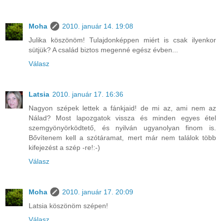
Moha
2010. január 14. 19:08
Julika köszönöm! Tulajdonképpen miért is csak ilyenkor
sütjük? A család biztos megenné egész évben...
Válasz
Latsia
2010. január 17. 16:36
Nagyon szépek lettek a fánkjaid! de mi az, ami nem az
Nálad? Most lapozgatok vissza és minden egyes étel
szemgyönyörködtető, és nyilván ugyanolyan finom is.
Bővítenem kell a szótáramat, mert már nem találok több
kifejezést a szép -re!:-)
Válasz
Moha
2010. január 17. 20:09
Latsia köszönöm szépen!
Válasz