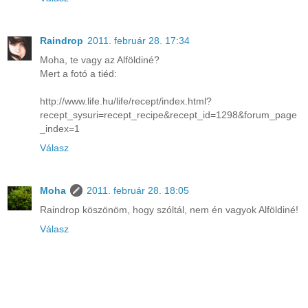
Raindrop
2011. február 28. 17:34
Moha, te vagy az Alföldiné?
Mert a fotó a tiéd:
http://www.life.hu/life/recept/index.html?
recept_sysuri=recept_recipe&recept_id=1298&forum_page
_index=1
Válasz
Moha
2011. február 28. 18:05
Raindrop köszönöm, hogy szóltál, nem én vagyok Alföldiné!
Válasz