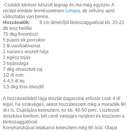
Családi kérésre készült tegnap és ma még egyszer. A
recept eredete természetesen
Limara,
de néhány apró
változtatás van benne.
Hozzávalók:
8 cm átmérőjű fánkszaggatóval kb. 20-22
db lesz belőle
70 dkg finomliszt
5 púpos ek.porcukor
1 tk.vaníliakivonat
1 narancs reszelt héja
1 egész tojás
3 tojássárga
7 dkg olvasztott vaj
1/2 dl rum
4-4,5 dl tej
3,5 dkg friss élesztő
A hozzávalókból lágy tésztát dagasztok először csak 4 dl
tejjel, ha szükséges, akkor hozzáteszem még a maradék fél
dl-t is. Duplájára kelesztem, ez kb. 40-50 perc. Lisztezett
deszkára borítom, két centi vastagra nyújtom és kiszúrom a
fánkszaggatóval.
Konyharuhával letakarva kelesztem még fél órát. Olajat