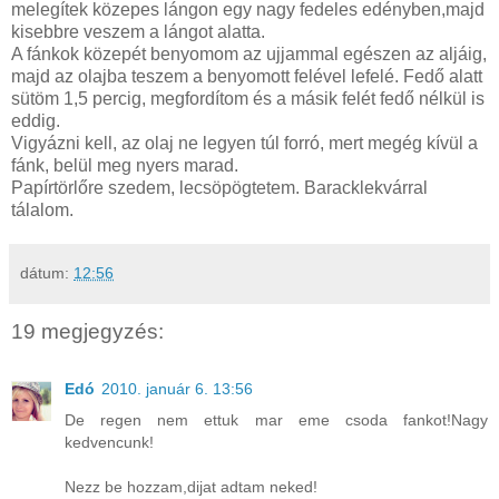
melegítek közepes lángon egy nagy fedeles edényben,majd
kisebbre veszem a lángot alatta.
A fánkok közepét benyomom az ujjammal egészen az aljáig,
majd az olajba teszem a benyomott felével lefelé. Fedő alatt
sütöm 1,5 percig, megfordítom és a másik felét fedő nélkül is
eddig.
Vigyázni kell, az olaj ne legyen túl forró, mert megég kívül a
fánk, belül meg nyers marad.
Papírtörlőre szedem, lecsöpögtetem. Baracklekvárral
tálalom.
dátum:
12:56
19 megjegyzés:
Edó
2010. január 6. 13:56
De regen nem ettuk mar eme csoda fankot!Nagy
kedvencunk!
Nezz be hozzam,dijat adtam neked!