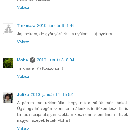
Válasz
Tinkmara
2010. január 8. 1:46
Jaj, nekem, de gyönyörűek... a nyálam... :)) nyelem.
Válasz
Moha
2010. január 8. 8:04
Tinkmara :))) Köszönöm!
Válasz
Julika
2010. január 14. 15:52
A párom ma reklamálta, hogy mikor sütök már fánkot.
Úgyhogy hétvégén szerintem nálunk is terítéken lesz. Én is
Limara recije alapján szoktam készíteni. Isteni finom ! Ezek
nagyon szépek lettek Moha !
Válasz