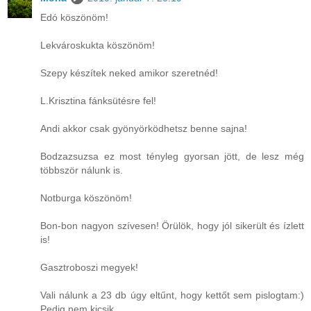
Edó köszönöm!
Lekvároskukta köszönöm!
Szepy készítek neked amikor szeretnéd!
L.Krisztina fánksütésre fel!
Andi akkor csak gyönyörködhetsz benne sajna!
Bodzazsuzsa ez most tényleg gyorsan jött, de lesz még
többször nálunk is.
Notburga köszönöm!
Bon-bon nagyon szívesen! Örülök, hogy jól sikerült és ízlett
is!
Gasztroboszi megyek!
Vali nálunk a 23 db úgy eltűnt, hogy kettőt sem pislogtam:)
Pedig nem kicsik...