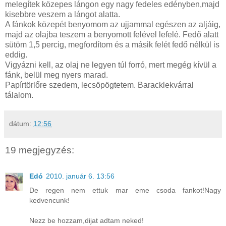
melegítek közepes lángon egy nagy fedeles edényben,majd
kisebbre veszem a lángot alatta.
A fánkok közepét benyomom az ujjammal egészen az aljáig,
majd az olajba teszem a benyomott felével lefelé. Fedő alatt
sütöm 1,5 percig, megfordítom és a másik felét fedő nélkül is
eddig.
Vigyázni kell, az olaj ne legyen túl forró, mert megég kívül a
fánk, belül meg nyers marad.
Papírtörlőre szedem, lecsöpögtetem. Baracklekvárral
tálalom.
dátum:
12:56
19 megjegyzés:
Edó
2010. január 6. 13:56
De regen nem ettuk mar eme csoda fankot!Nagy
kedvencunk!
Nezz be hozzam,dijat adtam neked!