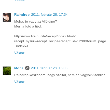
Raindrop
2011. február 28. 17:34
Moha, te vagy az Alföldiné?
Mert a fotó a tiéd:
http://www.life.hu/life/recept/index.html?
recept_sysuri=recept_recipe&recept_id=1298&forum_page
_index=1
Válasz
Moha
2011. február 28. 18:05
Raindrop köszönöm, hogy szóltál, nem én vagyok Alföldiné!
Válasz