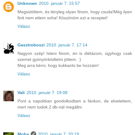
Unknown
2010. január 7. 15:57
Megsütöttem, és tényleg olyan finom, hogy csuda!Még ilyen
finit nem ettem soha! Köszönöm ezt a receptet!
Válasz
Gasztroboszi
2010. január 7. 17:14
Nagyon szép! Isteni finom, én is diétázom, úgyhogy csak
szemet gyönyörködtetni jöttem. :)
Meg arra kérni, hogy kukkants be hozzám!
Válasz
Vali
2010. január 7. 19:08
Pont a napokban gondolkodtam a fánkon, de elvetettem,
mert nem tudok 2 db-nál megállni.
Válasz
Moha
2010. január 7. 20:19