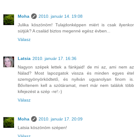
Moha
2010. január 14. 19:08
Julika köszönöm! Tulajdonképpen miért is csak ilyenkor
sütjük? A család biztos megenné egész évben...
Válasz
Latsia
2010. január 17. 16:36
Nagyon szépek lettek a fánkjaid! de mi az, ami nem az
Nálad? Most lapozgatok vissza és minden egyes étel
szemgyönyörködtető, és nyilván ugyanolyan finom is.
Bővítenem kell a szótáramat, mert már nem találok több
kifejezést a szép -re!:-)
Válasz
Moha
2010. január 17. 20:09
Latsia köszönöm szépen!
Válasz