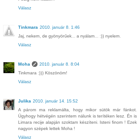
Válasz
Tinkmara
2010. január 8. 1:46
Jaj, nekem, de gyönyörűek... a nyálam... :)) nyelem.
Válasz
Moha
2010. január 8. 8:04
Tinkmara :))) Köszönöm!
Válasz
Julika
2010. január 14. 15:52
A párom ma reklamálta, hogy mikor sütök már fánkot.
Úgyhogy hétvégén szerintem nálunk is terítéken lesz. Én is
Limara recije alapján szoktam készíteni. Isteni finom ! Ezek
nagyon szépek lettek Moha !
Válasz