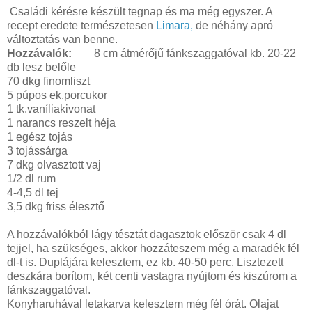
Családi kérésre készült tegnap és ma még egyszer. A
recept eredete természetesen
Limara,
de néhány apró
változtatás van benne.
Hozzávalók:
8 cm átmérőjű fánkszaggatóval kb. 20-22
db lesz belőle
70 dkg finomliszt
5 púpos ek.porcukor
1 tk.vaníliakivonat
1 narancs reszelt héja
1 egész tojás
3 tojássárga
7 dkg olvasztott vaj
1/2 dl rum
4-4,5 dl tej
3,5 dkg friss élesztő
A hozzávalókból lágy tésztát dagasztok először csak 4 dl
tejjel, ha szükséges, akkor hozzáteszem még a maradék fél
dl-t is. Duplájára kelesztem, ez kb. 40-50 perc. Lisztezett
deszkára borítom, két centi vastagra nyújtom és kiszúrom a
fánkszaggatóval.
Konyharuhával letakarva kelesztem még fél órát. Olajat