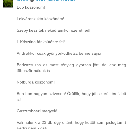
Edó köszönöm!
Lekvároskukta köszönöm!
Szepy készítek neked amikor szeretnéd!
L.Krisztina fánksütésre fel!
Andi akkor csak gyönyörködhetsz benne sajna!
Bodzazsuzsa ez most tényleg gyorsan jött, de lesz még
többször nálunk is.
Notburga köszönöm!
Bon-bon nagyon szívesen! Örülök, hogy jól sikerült és ízlett
is!
Gasztroboszi megyek!
Vali nálunk a 23 db úgy eltűnt, hogy kettőt sem pislogtam:)
Pedig nem kicsik...