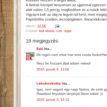
kisebbre veszem a lángot alatta.
A fánkok közepét benyomom az ujjammal egészen az 
alatt sütöm 1,5 percig, megfordítom és a másik felét 
Vigyázni kell, az olaj ne legyen túl forró, mert megé
Papírtörlőre szedem, lecsöpögtetem. Baracklekvárra
dátum:
12:56
Címkék:
kelt tészta
,
rum
,
tojás
19 megjegyzés:
Edó
írta...
De regen nem ettuk mar eme csoda fankot!Na
Nezz be hozzam,dijat adtam neked!
2010. január 6. 13:56
Lekvároskukta
írta...
Igaz, nem vagyok egy nagy fánkos, de ezek gyö
Ráadásul Anyukám tányérját látom nálad :))
2010. január 6. 14:12