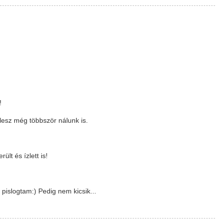
!
lesz még többször nálunk is.
lt és ízlett is!
 pislogtam:) Pedig nem kicsik...