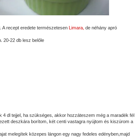
. A recept eredete természetesen
Limara,
de néhány apró
20-22 db lesz belőle
k 4 dl tejjel, ha szükséges, akkor hozzáteszem még a maradék fél
ztezett deszkára borítom, két centi vastagra nyújtom és kiszúrom a
lajat melegítek közepes lángon egy nagy fedeles edényben,majd