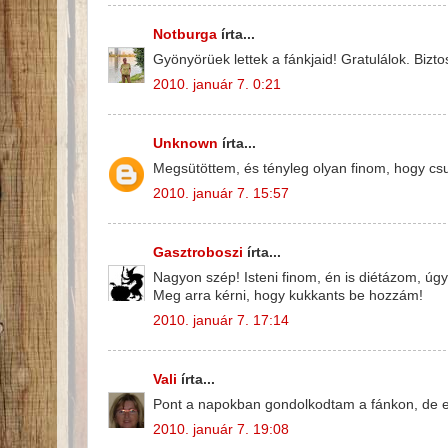
Notburga
írta...
Gyönyörüek lettek a fánkjaid! Gratulálok. Bizt
2010. január 7. 0:21
Unknown
írta...
Megsütöttem, és tényleg olyan finom, hogy cs
2010. január 7. 15:57
Gasztroboszi
írta...
Nagyon szép! Isteni finom, én is diétázom, úg
Meg arra kérni, hogy kukkants be hozzám!
2010. január 7. 17:14
Vali
írta...
Pont a napokban gondolkodtam a fánkon, de el
2010. január 7. 19:08