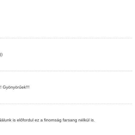
))
t! Gyönyörűek!!!
Nálunk is előfordul ez a finomság farsang nélkül is.