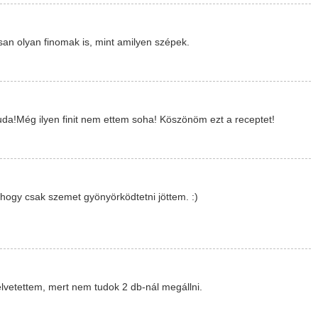
osan olyan finomak is, mint amilyen szépek.
uda!Még ilyen finit nem ettem soha! Köszönöm ezt a receptet!
yhogy csak szemet gyönyörködtetni jöttem. :)
vetettem, mert nem tudok 2 db-nál megállni.