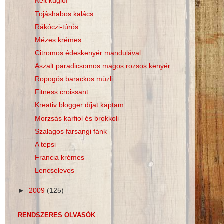
Kelt kuglóf
Tojáshabos kalács
Rákóczi-túrós
Mézes krémes
Citromos édeskenyér mandulával
Aszalt paradicsomos magos rozsos kenyér
Ropogós barackos müzli
Fitness croissant...
Kreativ blogger díjat kaptam
Morzsás karfiol és brokkoli
Szalagos farsangi fánk
A tepsi
Francia krémes
Lencseleves
►
2009
(125)
RENDSZERES OLVASÓK