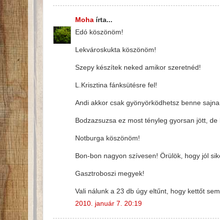
Moha
írta...
Edó köszönöm!
Lekvároskukta köszönöm!
Szepy készítek neked amikor szeretnéd!
L.Krisztina fánksütésre fel!
Andi akkor csak gyönyörködhetsz benne sajna
Bodzazsuzsa ez most tényleg gyorsan jött, de 
Notburga köszönöm!
Bon-bon nagyon szívesen! Örülök, hogy jól sikerü
Gasztroboszi megyek!
Vali nálunk a 23 db úgy eltűnt, hogy kettőt sem
2010. január 7. 20:19