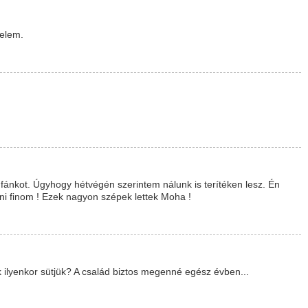
yelem.
fánkot. Úgyhogy hétvégén szerintem nálunk is terítéken lesz. Én
teni finom ! Ezek nagyon szépek lettek Moha !
 ilyenkor sütjük? A család biztos megenné egész évben...