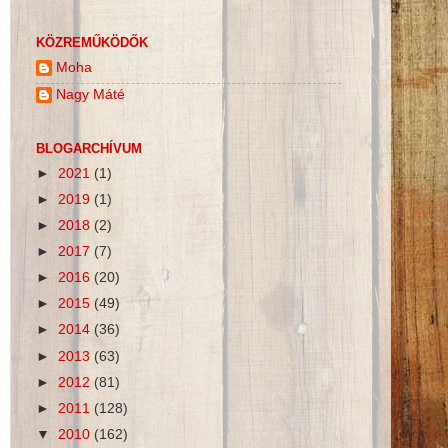
KÖZREMŰKÖDŐK
Moha
Nagy Máté
BLOGARCHÍVUM
►
2021
(1)
►
2019
(1)
►
2018
(2)
►
2017
(7)
►
2016
(20)
►
2015
(49)
►
2014
(36)
►
2013
(63)
►
2012
(81)
►
2011
(128)
▼
2010
(162)