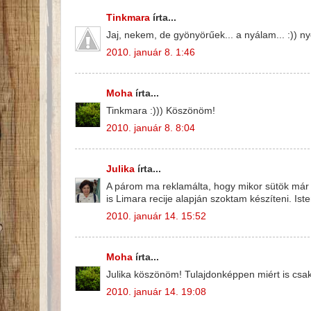
Tinkmara
írta...
Jaj, nekem, de gyönyörűek... a nyálam... :)) n
2010. január 8. 1:46
Moha
írta...
Tinkmara :))) Köszönöm!
2010. január 8. 8:04
Julika
írta...
A párom ma reklamálta, hogy mikor sütök már 
is Limara recije alapján szoktam készíteni. Is
2010. január 14. 15:52
Moha
írta...
Julika köszönöm! Tulajdonképpen miért is csak
2010. január 14. 19:08