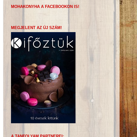
MOHAKONYHA A FACEBOOKON IS!
MEGJELENT AZ ÚJ SZÁM!
A TANFOLYAM PARTNEREI: