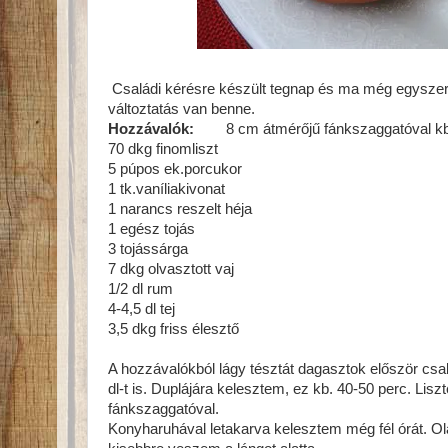
Családi kérésre készült tegnap és ma még egyszer
változtatás van benne.
Hozzávalók:
8 cm átmérőjű fánkszaggatóval kb. 
70 dkg finomliszt
5 púpos ek.porcukor
1 tk.vaníliakivonat
1 narancs reszelt héja
1 egész tojás
3 tojássárga
7 dkg olvasztott vaj
1/2 dl rum
4-4,5 dl tej
3,5 dkg friss élesztő
A hozzávalókból lágy tésztát dagasztok először csa
dl-t is. Duplájára kelesztem, ez kb. 40-50 perc. Lis
fánkszaggatóval.
Konyharuhával letakarva kelesztem még fél órát. O