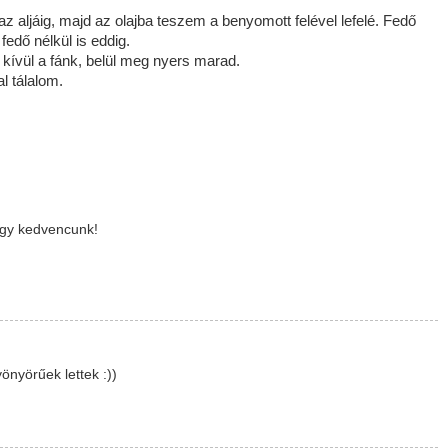
aljáig, majd az olajba teszem a benyomott felével lefelé. Fedő
fedő nélkül is eddig.
g kívül a fánk, belül meg nyers marad.
l tálalom.
gy kedvencunk!
nyörűek lettek :))