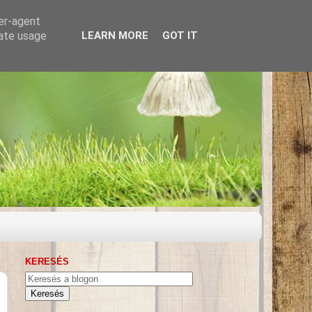
ser-agent
rate usage
LEARN MORE
GOT IT
KERESÉS