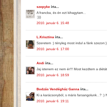
szepyke
írta...
A francba, és én ezt kihagytam...
:)))
2010. január 6. 15:48
L.Krisztina
írta...
Szeretem :) tényleg most indul a fánk szezon:)
2010. január 6. 17:00
Andi
írta...
Jaj istenem ez nem ér!!! Most kezdtem a diétá
2010. január 6. 18:59
Bodzás Vendégház Ganna
írta...
Ki a karácsonyból, s máris farsangolunk...? :) 
2010. január 6. 19:11