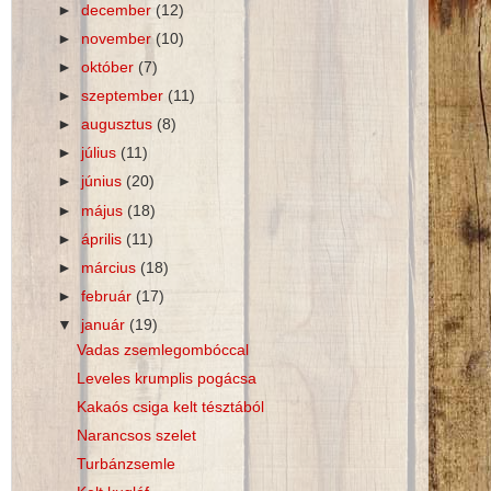
►
december
(12)
►
november
(10)
►
október
(7)
►
szeptember
(11)
►
augusztus
(8)
►
július
(11)
►
június
(20)
►
május
(18)
►
április
(11)
►
március
(18)
►
február
(17)
▼
január
(19)
Vadas zsemlegombóccal
Leveles krumplis pogácsa
Kakaós csiga kelt tésztából
Narancsos szelet
Turbánzsemle