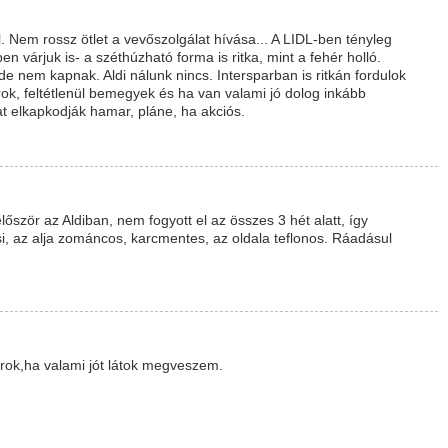
l. Nem rossz ötlet a vevőszolgálat hívása... A LIDL-ben tényleg
 várjuk is- a széthúzható forma is ritka, mint a fehér holló.
e nem kapnak. Aldi nálunk nincs. Intersparban is ritkán fordulok
k, feltétlenül bemegyek és ha van valami jó dolog inkább
t elkapkodják hamar, pláne, ha akciós.
őször az Aldiban, nem fogyott el az összes 3 hét alatt, így
si, az alja zománcos, karcmentes, az oldala teflonos. Ráadásul
járok,ha valami jót látok megveszem.