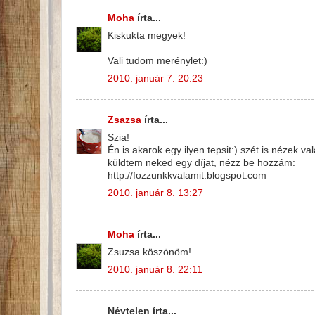
Moha
írta...
Kiskukta megyek!
Vali tudom merénylet:)
2010. január 7. 20:23
Zsazsa
írta...
Szia!
Én is akarok egy ilyen tepsit:) szét is nézek v
küldtem neked egy díjat, nézz be hozzám:
http://fozzunkkvalamit.blogspot.com
2010. január 8. 13:27
Moha
írta...
Zsuzsa köszönöm!
2010. január 8. 22:11
Névtelen írta...