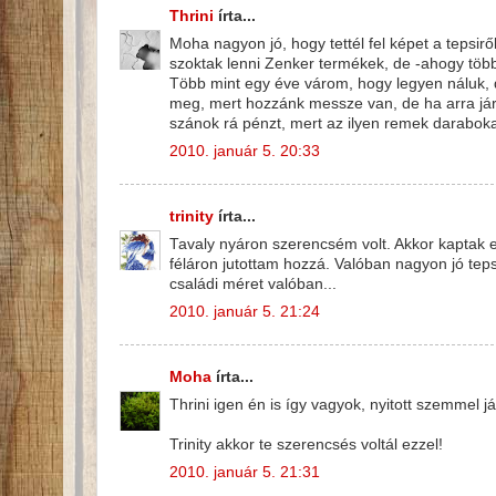
Thrini
írta...
Moha nagyon jó, hogy tettél fel képet a tepsirő
szoktak lenni Zenker termékek, de -ahogy többen
Több mint egy éve várom, hogy legyen náluk, d
meg, mert hozzánk messze van, de ha arra járo
szánok rá pénzt, mert az ilyen remek daraboka
2010. január 5. 20:33
trinity
írta...
Tavaly nyáron szerencsém volt. Akkor kaptak el
féláron jutottam hozzá. Valóban nagyon jó tep
családi méret valóban...
2010. január 5. 21:24
Moha
írta...
Thrini igen én is így vagyok, nyitott szemmel 
Trinity akkor te szerencsés voltál ezzel!
2010. január 5. 21:31