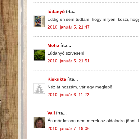
lúdanyó
írta...
Eddig én sem tudtam, hogy milyen, köszi, hogy
2010. január 5. 21:47
Moha
írta...
Lúdanyó szívesen!
2010. január 5. 21:51
Kiskukta
írta...
Néz át hozzám, vár egy meglepi!
2010. január 6. 11:22
Vali
írta...
Én már lassan nem merek az oldaladra jönni.
2010. január 7. 19:06