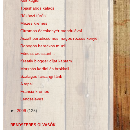
Kelt kuglóf
Tojáshabos kalács
Rákóczi-túrós
Mézes krémes
Citromos édeskenyér mandulával
Aszalt paradicsomos magos rozsos kenyér
Ropogós barackos müzli
Fitness croissant...
Kreativ blogger díjat kaptam
Morzsás karfiol és brokkoli
Szalagos farsangi fánk
A tepsi
Francia krémes
Lencseleves
►
2009
(125)
RENDSZERES OLVASÓK