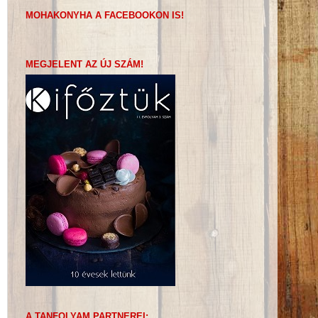
MOHAKONYHA A FACEBOOKON IS!
MEGJELENT AZ ÚJ SZÁM!
A TANFOLYAM PARTNEREI: