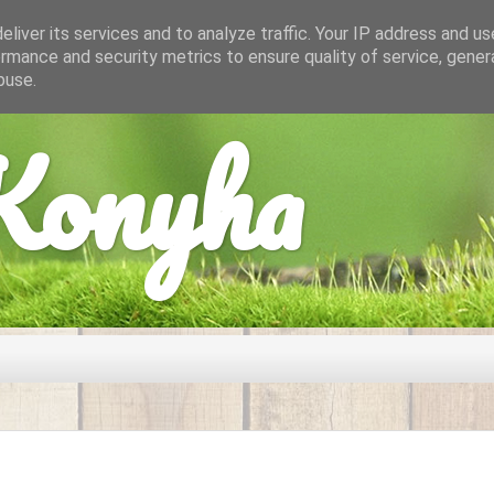
liver its services and to analyze traffic. Your IP address and u
rmance and security metrics to ensure quality of service, gene
buse.
onyha