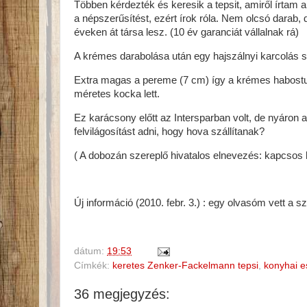
Többen kérdezték és keresik a tepsit, amiről írta
a népszerűsítést, ezért írok róla. Nem olcsó darab, d
éveken át társa lesz. (10 év garanciát vállalnak rá)
A krémes darabolása után egy hajszálnyi karcolás se
Extra magas a pereme (7 cm) így a krémes habostul, 
méretes kocka lett.
Ez karácsony előtt az Intersparban volt, de nyáron a
felvilágosítást adni, hogy hova szállítanak?
( A dobozán szereplő hivatalos elnevezés: kapcsos
Új információ (2010. febr. 3.) : egy olvasóm vett a sz
dátum:
19:53
Címkék:
keretes Zenker-Fackelmann tepsi
,
konyhai e
36 megjegyzés: