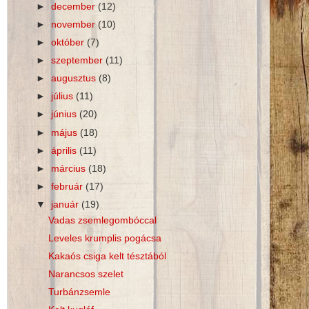
►
december
(12)
►
november
(10)
►
október
(7)
►
szeptember
(11)
►
augusztus
(8)
►
július
(11)
►
június
(20)
►
május
(18)
►
április
(11)
►
március
(18)
►
február
(17)
▼
január
(19)
Vadas zsemlegombóccal
Leveles krumplis pogácsa
Kakaós csiga kelt tésztából
Narancsos szelet
Turbánzsemle