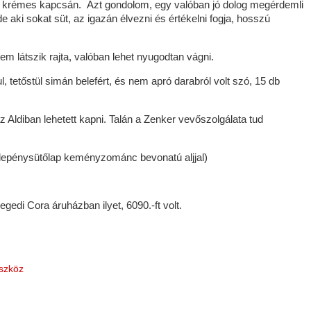
m a krémes kapcsán. Azt gondolom, egy valóban jó dolog megérdemli
e aki sokat süt, az igazán élvezni és értékelni fogja, hosszú
m látszik rajta, valóban lehet nyugodtan vágni.
tetőstül simán belefért, és nem apró darabról volt szó, 15 db
z Aldiban lehetett kapni. Talán a Zenker vevőszolgálata tud
 lepénysütőlap keményzománc bevonatú aljjal)
egedi Cora áruházban ilyet, 6090.-ft volt.
szköz