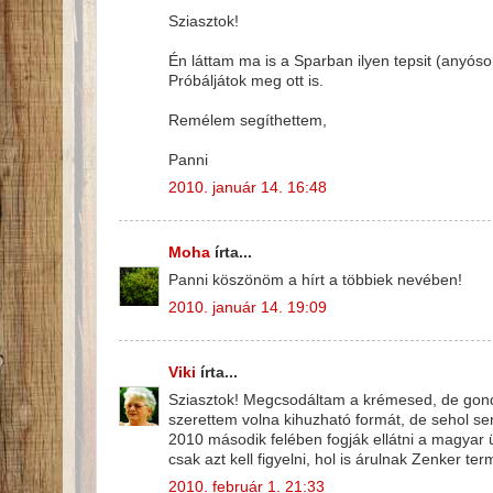
Sziasztok!
Én láttam ma is a Sparban ilyen tepsit (anyósom
Próbáljátok meg ott is.
Remélem segíthettem,
Panni
2010. január 14. 16:48
Moha
írta...
Panni köszönöm a hírt a többiek nevében!
2010. január 14. 19:09
Viki
írta...
Sziasztok! Megcsodáltam a krémesed, de gondo
szerettem volna kihuzható formát, de sehol sem
2010 második felében fogják ellátni a magyar 
csak azt kell figyelni, hol is árulnak Zenker ter
2010. február 1. 21:33