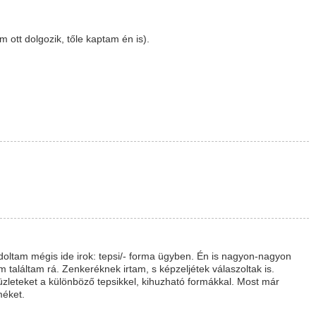
 ott dolgozik, tőle kaptam én is).
ltam mégis ide irok: tepsi/- forma ügyben. Én is nagyon-nagyon
 találtam rá. Zenkeréknek irtam, s képzeljétek válaszoltak is.
üzleteket a különböző tepsikkel, kihuzható formákkal. Most már
méket.