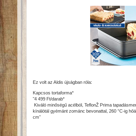
Ez volt az Aldis újságban róla:
Kapcsos tortaforma*
"4 499 Ft/darab*
Kiváló minőségű acélból, TeflonŽ Prima tapadásmen
kínálótál gyémánt zománc bevonattal, 260 °C-ig hőáll
cm"