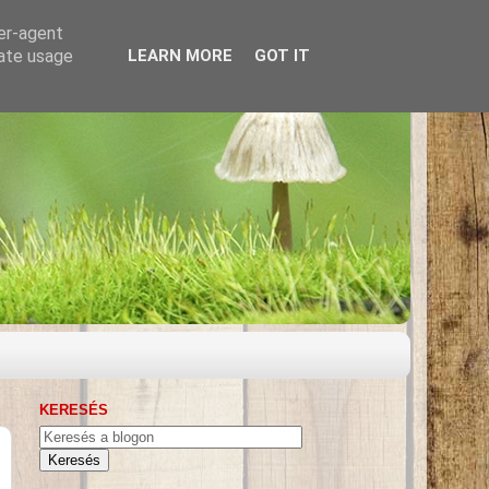
ser-agent
rate usage
LEARN MORE
GOT IT
KERESÉS