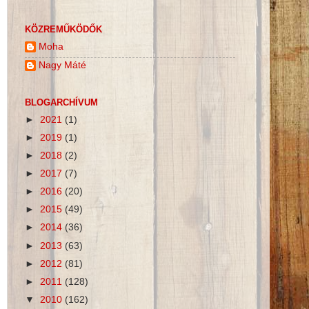
KÖZREMŰKÖDŐK
Moha
Nagy Máté
BLOGARCHÍVUM
►
2021
(1)
►
2019
(1)
►
2018
(2)
►
2017
(7)
►
2016
(20)
►
2015
(49)
►
2014
(36)
►
2013
(63)
►
2012
(81)
►
2011
(128)
▼
2010
(162)