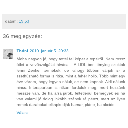
dátum:
19:53
36 megjegyzés:
Thrini
2010. január 5. 20:33
Moha nagyon jó, hogy tettél fel képet a tepsiről. Nem rossz
ötlet a vevőszolgálat hívása... A LIDL-ben tényleg szoktak
lenni Zenker termékek, de -ahogy többen várjuk is- a
széthúzható forma is ritka, mint a fehér holló. Több mint egy
éve várom, hogy legyen náluk, de nem kapnak. Aldi nálunk
nincs. Intersparban is ritkán fordulok meg, mert hozzánk
messze van, de ha arra járok, feltétlenül bemegyek és ha
van valami jó dolog inkább szánok rá pénzt, mert az ilyen
remek darabokat elkapkodják hamar, pláne, ha akciós.
Válasz