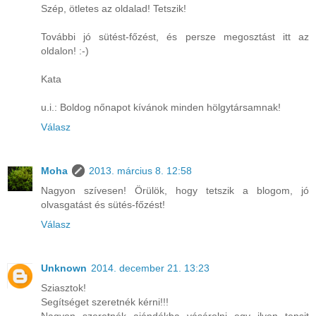
Szép, ötletes az oldalad! Tetszik!
További jó sütést-főzést, és persze megosztást itt az
oldalon! :-)
Kata
u.i.: Boldog nőnapot kívánok minden hölgytársamnak!
Válasz
Moha
2013. március 8. 12:58
Nagyon szívesen! Örülök, hogy tetszik a blogom, jó
olvasgatást és sütés-főzést!
Válasz
Unknown
2014. december 21. 13:23
Sziasztok!
Segítséget szeretnék kérni!!!
Nagyon szeretnék ajándékba vásárolni egy ilyen tepsit