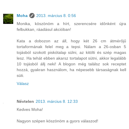
Moha
2013. március 8. 0:56
Monika, köszönöm a hírt, szerencsére időnként újra
felbukkan, ráadásul akcióban!
Kata a dobozon az áll, hogy két 26 cm átmérőjű
tortaformának felel meg a tepsi. Nálam a 26-osban 5
tojásból szokott piskótalap sülni, az kitölti és szép magas
lesz. Ha tehát ebben akarsz tortalapot sütni, akkor legalább
10 tojásból állj neki! A blogon még találsz sok receptet
hozzá, gyakran használom, ha népesebb társaságnak kell
süti.
Válasz
Névtelen
2013. március 8. 12:33
Kedves Moha!
Nagyon szépen köszönöm a gyors válaszod!