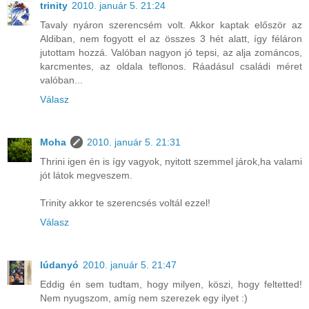
trinity
2010. január 5. 21:24
Tavaly nyáron szerencsém volt. Akkor kaptak először az
Aldiban, nem fogyott el az összes 3 hét alatt, így féláron
jutottam hozzá. Valóban nagyon jó tepsi, az alja zománcos,
karcmentes, az oldala teflonos. Ráadásul családi méret
valóban...
Válasz
Moha
2010. január 5. 21:31
Thrini igen én is így vagyok, nyitott szemmel járok,ha valami
jót látok megveszem.
Trinity akkor te szerencsés voltál ezzel!
Válasz
lúdanyó
2010. január 5. 21:47
Eddig én sem tudtam, hogy milyen, köszi, hogy feltetted!
Nem nyugszom, amíg nem szerezek egy ilyet :)