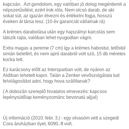
kapcsán. Azt gondolom, egy valóban jó dolog megérdemli a
népszerűsítést, ezért írok róla. Nem olcsó darab, de aki
sokat süt, az igazán élvezni és értékelni fogja, hosszú
éveken át társa lesz. (10 év garanciát vállalnak rá)
A krémes darabolása után egy hajszálnyi karcolás sem
látszik rajta, valóban lehet nyugodtan vágni.
Extra magas a pereme (7 cm) így a krémes habostul, tetőstül
simán belefért, és nem apró darabról volt szó, 15 db méretes
kocka lett.
Ez karácsony előtt az Intersparban volt, de nyáron az
Aldiban lehetett kapni. Talán a Zenker vevőszolgálata tud
felvilágosítást adni, hogy hova szállítanak?
( A dobozán szereplő hivatalos elnevezés: kapcsos
lepénysütőlap keményzománc bevonatú aljjal)
Új információ (2010. febr. 3.) : egy olvasóm vett a szegedi
Cora áruházban ilyet, 6090.-ft volt.