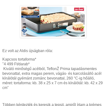
Ez volt az Aldis újságban róla:
Kapcsos tortaforma*
"4 499 Ft/darab*
Kiváló minőségű acélból, TeflonŽ Prima tapadásmentes
bevonattal, extra magas perem, vágás- és karcolásálló acél
kínálótál gyémánt zománc bevonattal, 260 °C-ig hőálló,
méret: tortaforma: kb. 38 x 25 x 7 cm és kínálótál: kb. 42 x 29
cm"
Többen kérdezték és keresik a tepsit, amiről írtam a krémes