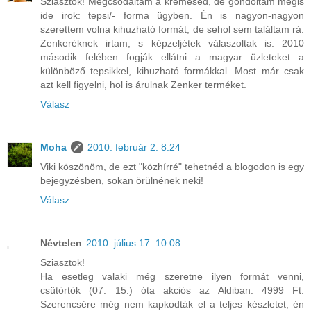
Sziasztok! Megcsodáltam a krémesed, de gondoltam mégis
ide irok: tepsi/- forma ügyben. Én is nagyon-nagyon
szerettem volna kihuzható formát, de sehol sem találtam rá.
Zenkeréknek irtam, s képzeljétek válaszoltak is. 2010
második felében fogják ellátni a magyar üzleteket a
különböző tepsikkel, kihuzható formákkal. Most már csak
azt kell figyelni, hol is árulnak Zenker terméket.
Válasz
Moha
2010. február 2. 8:24
Viki köszönöm, de ezt "közhírré" tehetnéd a blogodon is egy
bejegyzésben, sokan örülnének neki!
Válasz
Névtelen
2010. július 17. 10:08
Sziasztok!
Ha esetleg valaki még szeretne ilyen formát venni,
csütörtök (07. 15.) óta akciós az Aldiban: 4999 Ft.
Szerencsére még nem kapkodták el a teljes készletet, én