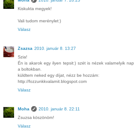
Moha
2010. január 7. 20:23
Kiskukta megyek!
Vali tudom merénylet:)
Válasz
Zsazsa
2010. január 8. 13:27
Szia!
Én is akarok egy ilyen tepsit:) szét is nézek valamelyik nap
a boltokban.
küldtem neked egy díjat, nézz be hozzám:
http://fozzunkkvalamit.blogspot.com
Válasz
Moha
2010. január 8. 22:11
Zsuzsa köszönöm!
Válasz