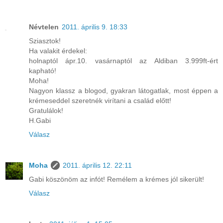
Névtelen
2011. április 9. 18:33
Sziasztok!
Ha valakit érdekel:
holnaptól ápr.10. vasárnaptól az Aldiban 3.999ft-ért
kapható!
Moha!
Nagyon klassz a blogod, gyakran látogatlak, most éppen a
krémeseddel szeretnék virítani a család előtt!
Gratulálok!
H.Gabi
Válasz
Moha
2011. április 12. 22:11
Gabi köszönöm az infót! Remélem a krémes jól sikerült!
Válasz