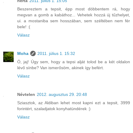
herta
2011. július 1. 15:05
Beszereztem a tepsit, épp most döbbentem rá, hogy
megvan a gomb a kabáthoz... Vehetek hozzá új tűzhelyet,
ui. a mostaniba sem hosszában, sem széltében nem fér
bele! :(
Válasz
Moha
2011. július 1. 15:32
Ó, jaj! Úgy sem, hogy a tepsi alját tolod be a két oldalon
lévő sínbe? Van ismerősöm, akinek így befért.
Válasz
Névtelen
2012. augusztus 29. 20:48
Sziasztok, az Aldiban lehet most kapni ezt a tepsit, 3999
forintért, szaladjatok konyhatündérek :)
Válasz