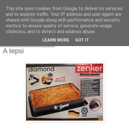
This site uses cookies from Google to deliver its services
Moha Konyha
and to analyze traffic. Your IP address and user-agent are
shared with Google along with performance and security
metrics to ensure quality of service, generate usage
statistics, and to detect and address abuse.
▼
LEARN MORE
GOT IT
2010. január 5., kedd
A tepsi