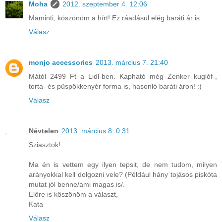
Moha
2012. szeptember 4. 12:06
Maminti, köszönöm a hírt! Ez ráadásul elég baráti ár is.
Válasz
monjo accessories
2013. március 7. 21:40
Mától 2499 Ft a Lidl-ben. Kapható még Zenker kuglóf-,
torta- és püspökkenyér forma is, hasonló baráti áron! :)
Válasz
Névtelen
2013. március 8. 0:31
Sziasztok!
Ma én is vettem egy ilyen tepsit, de nem tudom, milyen
arányokkal kell dolgozni vele? (Például hány tojásos piskóta
mutat jól benne/ami magas is/.
Előre is köszönöm a választ,
Kata
Válasz