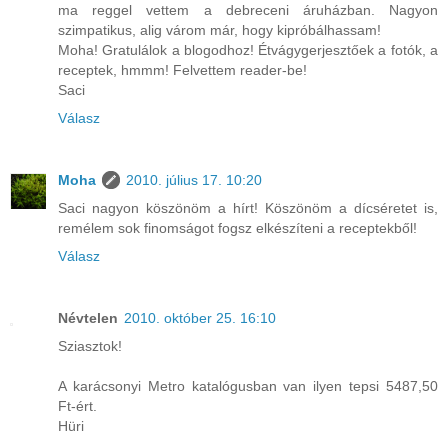
ma reggel vettem a debreceni áruházban. Nagyon
szimpatikus, alig várom már, hogy kipróbálhassam!
Moha! Gratulálok a blogodhoz! Étvágygerjesztőek a fotók, a
receptek, hmmm! Felvettem reader-be!
Saci
Válasz
Moha
2010. július 17. 10:20
Saci nagyon köszönöm a hírt! Köszönöm a dícséretet is,
remélem sok finomságot fogsz elkészíteni a receptekből!
Válasz
Névtelen
2010. október 25. 16:10
Sziasztok!
A karácsonyi Metro katalógusban van ilyen tepsi 5487,50
Ft-ért.
Hüri