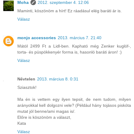
Moha
2012. szeptember 4. 12:06
Maminti, köszönöm a hírt! Ez ráadásul elég baráti ár is.
Válasz
monjo accessories
2013. március 7. 21:40
Mától 2499 Ft a Lidl-ben. Kapható még Zenker kuglóf-,
torta- és püspökkenyér forma is, hasonló baráti áron! :)
Válasz
Névtelen
2013. március 8. 0:31
Sziasztok!
Ma én is vettem egy ilyen tepsit, de nem tudom, milyen
arányokkal kell dolgozni vele? (Például hány tojásos piskóta
mutat jól benne/ami magas is/.
Előre is köszönöm a választ,
Kata
Válasz