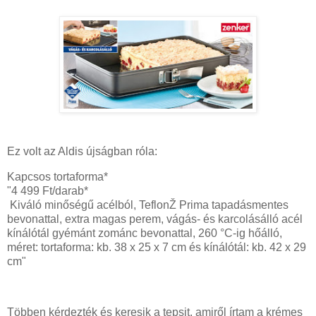
Ez volt az Aldis újságban róla:
Kapcsos tortaforma*
"4 499 Ft/darab*
Kiváló minőségű acélból, TeflonŽ Prima tapadásmentes
bevonattal, extra magas perem, vágás- és karcolásálló acél
kínálótál gyémánt zománc bevonattal, 260 °C-ig hőálló,
méret: tortaforma: kb. 38 x 25 x 7 cm és kínálótál: kb. 42 x 29
cm"
Többen kérdezték és keresik a tepsit, amiről írtam a krémes