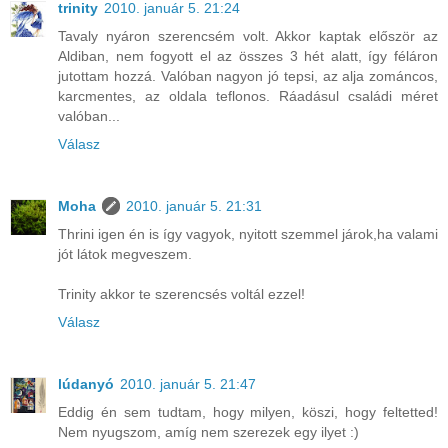
trinity
2010. január 5. 21:24
Tavaly nyáron szerencsém volt. Akkor kaptak először az
Aldiban, nem fogyott el az összes 3 hét alatt, így féláron
jutottam hozzá. Valóban nagyon jó tepsi, az alja zománcos,
karcmentes, az oldala teflonos. Ráadásul családi méret
valóban...
Válasz
Moha
2010. január 5. 21:31
Thrini igen én is így vagyok, nyitott szemmel járok,ha valami
jót látok megveszem.
Trinity akkor te szerencsés voltál ezzel!
Válasz
lúdanyó
2010. január 5. 21:47
Eddig én sem tudtam, hogy milyen, köszi, hogy feltetted!
Nem nyugszom, amíg nem szerezek egy ilyet :)