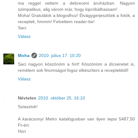
ma reggel vettem a debreceni áruházban. Nagyon
szimpatikus, alig várom már, hogy kipróbálhassam!
Moha! Gratulálok a blogodhoz! Étvágygerjesztőek a fotók, a
receptek, hmmm! Felvettem reader-be!
Saci
Válasz
Moha
2010. július 17. 10:20
Saci nagyon köszönöm a hírt! Köszönöm a dícséretet is,
remélem sok finomságot fogsz elkészíteni a receptekből!
Válasz
Névtelen
2010. október 25. 16:10
Sziasztok!
A karácsonyi Metro katalógusban van ilyen tepsi 5487,50
Ft-ért.
Hüri