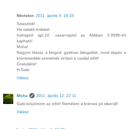
Névtelen
2011. április 9. 18:33
Sziasztok!
Ha valakit érdekel:
holnaptól ápr.10. vasárnaptól az Aldiban 3.999ft-ért
kapható!
Moha!
Nagyon klassz a blogod, gyakran látogatlak, most éppen a
krémeseddel szeretnék virítani a család előtt!
Gratulálok!
H.Gabi
Válasz
Moha
2011. április 12. 22:11
Gabi köszönöm az infót! Remélem a krémes jól sikerült!
Válasz