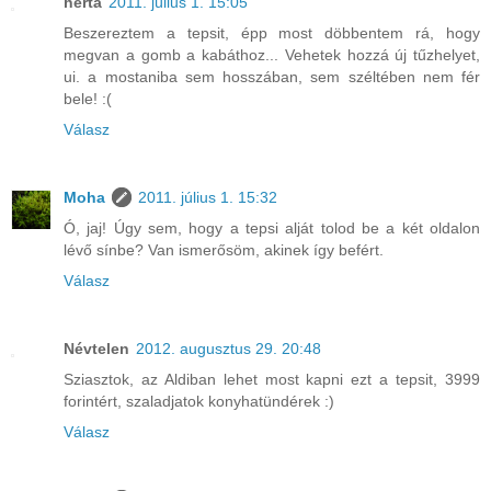
herta
2011. július 1. 15:05
Beszereztem a tepsit, épp most döbbentem rá, hogy
megvan a gomb a kabáthoz... Vehetek hozzá új tűzhelyet,
ui. a mostaniba sem hosszában, sem széltében nem fér
bele! :(
Válasz
Moha
2011. július 1. 15:32
Ó, jaj! Úgy sem, hogy a tepsi alját tolod be a két oldalon
lévő sínbe? Van ismerősöm, akinek így befért.
Válasz
Névtelen
2012. augusztus 29. 20:48
Sziasztok, az Aldiban lehet most kapni ezt a tepsit, 3999
forintért, szaladjatok konyhatündérek :)
Válasz