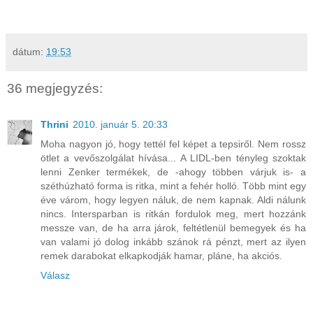
dátum:
19:53
36 megjegyzés:
Thrini
2010. január 5. 20:33
Moha nagyon jó, hogy tettél fel képet a tepsiről. Nem rossz
ötlet a vevőszolgálat hívása... A LIDL-ben tényleg szoktak
lenni Zenker termékek, de -ahogy többen várjuk is- a
széthúzható forma is ritka, mint a fehér holló. Több mint egy
éve várom, hogy legyen náluk, de nem kapnak. Aldi nálunk
nincs. Intersparban is ritkán fordulok meg, mert hozzánk
messze van, de ha arra járok, feltétlenül bemegyek és ha
van valami jó dolog inkább szánok rá pénzt, mert az ilyen
remek darabokat elkapkodják hamar, pláne, ha akciós.
Válasz