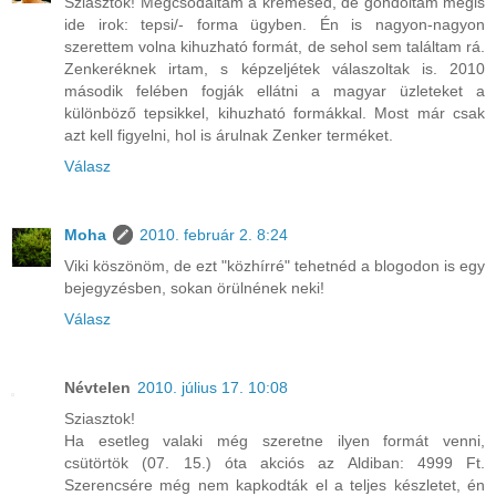
Sziasztok! Megcsodáltam a krémesed, de gondoltam mégis
ide irok: tepsi/- forma ügyben. Én is nagyon-nagyon
szerettem volna kihuzható formát, de sehol sem találtam rá.
Zenkeréknek irtam, s képzeljétek válaszoltak is. 2010
második felében fogják ellátni a magyar üzleteket a
különböző tepsikkel, kihuzható formákkal. Most már csak
azt kell figyelni, hol is árulnak Zenker terméket.
Válasz
Moha
2010. február 2. 8:24
Viki köszönöm, de ezt "közhírré" tehetnéd a blogodon is egy
bejegyzésben, sokan örülnének neki!
Válasz
Névtelen
2010. július 17. 10:08
Sziasztok!
Ha esetleg valaki még szeretne ilyen formát venni,
csütörtök (07. 15.) óta akciós az Aldiban: 4999 Ft.
Szerencsére még nem kapkodták el a teljes készletet, én