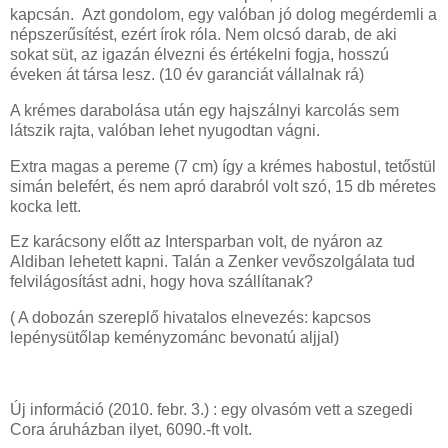
kapcsán. Azt gondolom, egy valóban jó dolog megérdemli a
népszerűsítést, ezért írok róla. Nem olcsó darab, de aki
sokat süt, az igazán élvezni és értékelni fogja, hosszú
éveken át társa lesz. (10 év garanciát vállalnak rá)
A krémes darabolása után egy hajszálnyi karcolás sem
látszik rajta, valóban lehet nyugodtan vágni.
Extra magas a pereme (7 cm) így a krémes habostul, tetőstül
simán belefért, és nem apró darabról volt szó, 15 db méretes
kocka lett.
Ez karácsony előtt az Intersparban volt, de nyáron az
Aldiban lehetett kapni. Talán a Zenker vevőszolgálata tud
felvilágosítást adni, hogy hova szállítanak?
( A dobozán szereplő hivatalos elnevezés: kapcsos
lepénysütőlap keményzománc bevonatú aljjal)
Új információ (2010. febr. 3.) : egy olvasóm vett a szegedi
Cora áruházban ilyet, 6090.-ft volt.