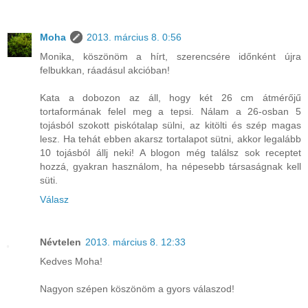
Moha
2013. március 8. 0:56
Monika, köszönöm a hírt, szerencsére időnként újra
felbukkan, ráadásul akcióban!
Kata a dobozon az áll, hogy két 26 cm átmérőjű
tortaformának felel meg a tepsi. Nálam a 26-osban 5
tojásból szokott piskótalap sülni, az kitölti és szép magas
lesz. Ha tehát ebben akarsz tortalapot sütni, akkor legalább
10 tojásból állj neki! A blogon még találsz sok receptet
hozzá, gyakran használom, ha népesebb társaságnak kell
süti.
Válasz
Névtelen
2013. március 8. 12:33
Kedves Moha!
Nagyon szépen köszönöm a gyors válaszod!