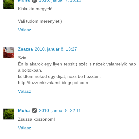
Moha
2010. január 7. 20:23
Kiskukta megyek!
Vali tudom merénylet:)
Válasz
Zsazsa
2010. január 8. 13:27
Szia!
Én is akarok egy ilyen tepsit:) szét is nézek valamelyik nap
a boltokban.
küldtem neked egy díjat, nézz be hozzám:
http://fozzunkkvalamit.blogspot.com
Válasz
Moha
2010. január 8. 22:11
Zsuzsa köszönöm!
Válasz