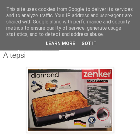
This site uses cookies from Google to deliver its services
Moha Konyha
and to analyze traffic. Your IP address and user-agent are
shared with Google along with performance and security
metrics to ensure quality of service, generate usage
statistics, and to detect and address abuse.
▼
LEARN MORE
GOT IT
2010. január 5., kedd
A tepsi