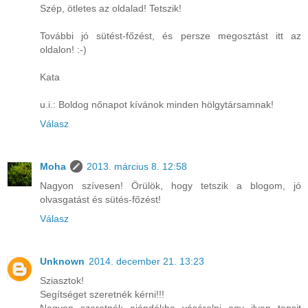
Szép, ötletes az oldalad! Tetszik!
További jó sütést-főzést, és persze megosztást itt az
oldalon! :-)
Kata
u.i.: Boldog nőnapot kívánok minden hölgytársamnak!
Válasz
Moha
2013. március 8. 12:58
Nagyon szívesen! Örülök, hogy tetszik a blogom, jó
olvasgatást és sütés-főzést!
Válasz
Unknown
2014. december 21. 13:23
Sziasztok!
Segítséget szeretnék kérni!!!
Nagyon szeretnék ajándékba vásárolni egy ilyen tepsit